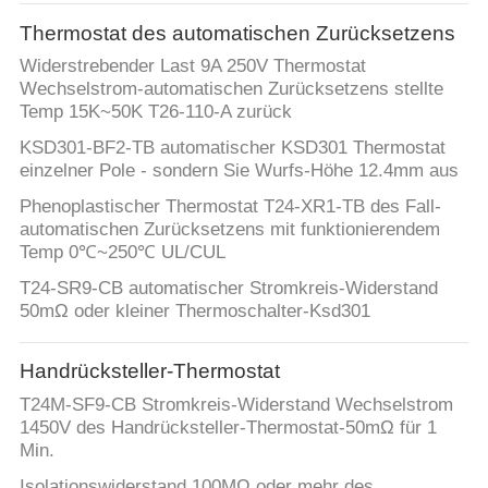
Thermostat des automatischen Zurücksetzens
FABRIK-
Widerstrebender Last 9A 250V Thermostat
AUSFLUG
Wechselstrom-automatischen Zurücksetzens stellte
Temp 15K~50K T26-110-A zurück
QUALITÄTSKONTROLLE
KSD301-BF2-TB automatischer KSD301 Thermostat
einzelner Pole - sondern Sie Wurfs-Höhe 12.4mm aus
Phenoplastischer Thermostat T24-XR1-TB des Fall-
TRETEN
automatischen Zurücksetzens mit funktionierendem
SIE
Temp 0℃~250℃ UL/CUL
MIT
T24-SR9-CB automatischer Stromkreis-Widerstand
50mΩ oder kleiner Thermoschalter-Ksd301
UNS
IN
Handrücksteller-Thermostat
VERBINDUNG
T24M-SF9-CB Stromkreis-Widerstand Wechselstrom
1450V des Handrücksteller-Thermostat-50mΩ für 1
Min.
NACHRICHTEN
Isolationswiderstand 100MΩ oder mehr des