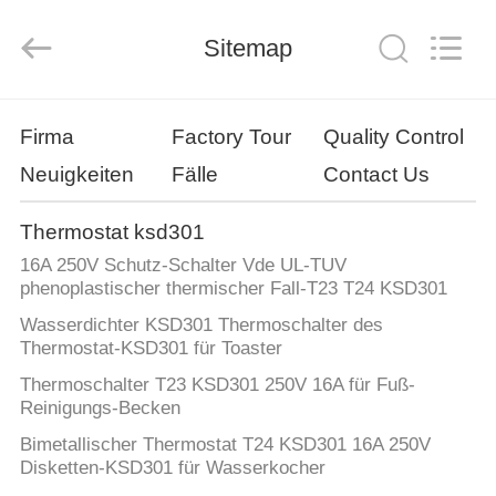
Light
Country(Changshu)
Co.,Ltd.
Sitemap
All
Rights
Reserved.
HAUS
Firma
Factory Tour
Quality Control
Neuigkeiten
Fälle
Contact Us
PRODUKTE
Thermostat ksd301
VIDEOS
16A 250V Schutz-Schalter Vde UL-TUV
phenoplastischer thermischer Fall-T23 T24 KSD301
VR
Wasserdichter KSD301 Thermoschalter des
Thermostat-KSD301 für Toaster
SHOW
Thermoschalter T23 KSD301 250V 16A für Fuß-
Reinigungs-Becken
ÜBER
Bimetallischer Thermostat T24 KSD301 16A 250V
UNS
Disketten-KSD301 für Wasserkocher