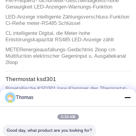
FM-Frequenz-Tachometer-Geschwindigkeits-hohe
Genauigkeit LED-Anzeigen-Warnungs-Funktion
LED-Anzeige intelligente Zählungsverschluss-Funktion
Ci-Reihe meter-RS485 Schlüssel
CL intelligente Digital, die Meter-hohe
Entstörungskapazität RS485 LED-Anzeige zählt
METERenergieausfallungs-Gedächtnis 2loop cm
Multifuction elektrischer Gegeninput u. Ausgabekanal
2loop
Thermostat ksd301
Bimetallische KSD301 lose Klammer des Thermostat-
Ksd301 250V 10A 150C für integrierte Decke
Thomas
Thermostat des automatischen Zurücksetzens
5:34 AM
100000 Zyklen KSD301 16A 250V T24-RR9-CB
Wechselstrom 1450V für 1 minimale Höhe 12.4mm
Good day, what product are you looking for?