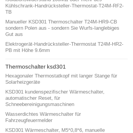
Kühlschrank-Handrücksteller-Thermostat-T24M-RF2-
FÄLLE
TB
Manueller KSD301 Thermoschalter T24M-HR9-CB
sondern Polen aus - sondern Sie Wurfs-langlebiges
SITEMAP
Gut aus
Elektrogerät-Handrücksteller-Thermostat T24M-HR2-
PRIVACY
PB mit Höhe 9.6mm
POLICY
Thermoschalter ksd301
Hexagonaler Thermostatkopf mit langer Stange für
Solarheizgeräte
KSD301 kundenspezifischer Wärmeschalter,
automatischer Reset, für
Schneebereinigungsmaschinen
Wasserdichtes Wärmeschalter für
Fahrzeugfeuermelder
KSD301 Wärmeschalter, M5*0,8*6, manuelle