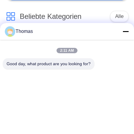
Beliebte Kategorien
Alle
Thomas
Thermostat des
Thermostat ksd301
automatischen
Zurücksetzens
2:11 AM
Good day, what product are you looking for?
Handrücksteller-
Thermoschalter
Thermostat
ksd301
Druckknopf-
Wippenschalter
elektrischer Schalter
Wasserdichter
Schiebeschalter
Netzschalter