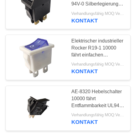
94V-0 Silberlegierungs-
FÄLLE
Kontakt-
Verhandlungsfähig MOQ:Verhandelbar
Feuerwiderstandsklasse
KONTAKT
61
UL-94V-2 rad
SITEMAP
Wippenschalter
Elektrischer industrieller
Rocker R19-1 10000
PRIVACY
fährt einfachen
POLICY
Installations-Vertrags-
Verhandlungsfähig MOQ:Verhandelbar
Widerstand <20mΩ rad
KONTAKT
24
AE-8320 Hebelschalter
Druckknopf-
10000 fährt
Entflammbarkeit UL94V-
elektrischer Schalter
2 des Vertrags-
Verhandlungsfähig MOQ:Verhandelbar
Widerstand-<20mΩ rad
KONTAKT