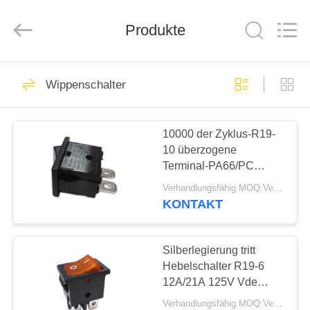
Light
Country(Changshu)
Co.,Ltd.
Produkte
All
Rights
Reserved.
HAUS
75
Wippenschalter
Thermostat ksd301
PRODUKTE
10000 der Zyklus-R19-
10 überzogene
VIDEOS
Terminal-PA66/PC
Wohnung
Verhandlungsfähig MOQ:Verhandelbar
Hebelschalter-des
VR
KONTAKT
Kupfer-Silber
47
SHOW
Thermostat des
Silberlegierung tritt
ÜBER
Hebelschalter R19-6
automatischen
12A/21A 125V Vde
UNS
ENEC MIT
Zurücksetzens
Verhandlungsfähig MOQ:Verhandelbar