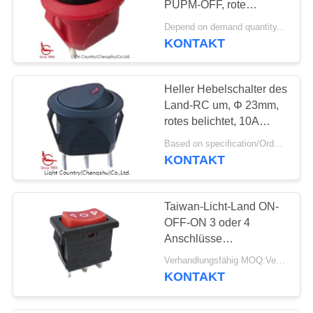
PUPM-OFF, rote
9
Wohnung, 6A 250V.
Depend on demand quantity. MOQ:1000ea
Elektrisches
KONTAKT
Gegenmeter
Heller Hebelschalter des
Land-RC um, Φ 23mm,
rotes belichtet, 10A
250VAC
Based on specification/Order Qty. MOQ:2000pcs
KONTAKT
Taiwan-Licht-Land ON-
OFF-ON 3 oder 4
Anschlüsse
Hebelschalter
Verhandlungsfähig MOQ:Verhandelbar
KONTAKT