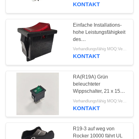
Wechselstrom-UL-CUL
KONTAKT
in Verbindung
FABRIK-
AUSFLUG
Einfache Installations-
20
hohe Leistungsfähigkeit
Handrücksteller-
QUALITÄTSKONTROLLE
des
PA66-/PCwohnungs-
Thermostat
Verhandlungsfähig MOQ:Verhandelbar
Rocker-elektrische
KONTAKT
TRETEN
Schalter-R19-5
SIE
RA(R19A) Grün
MIT
beleuchteter
UNS
Wippschalter, 21 x 15
58
mm, 10.000 elektrische
IN
Verhandlungsfähig MOQ:Verhandelbar
Thermoschalter
Zyklen, 6 A 250 V
KONTAKT
VERBINDUNG
ksd301
R19-3 auf weg von
NACHRICHTEN
Rocker 10000 fährt UL