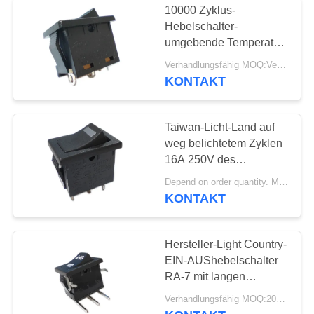
10000 Zyklus-
Hebelschalter-
umgebende Temperatur
T85/T105 RA-9 10A/15A
Verhandlungsfähig MOQ:Verhandelbar
125V Wechselstrom
KONTAKT
Taiwan-Licht-Land auf
weg belichtetem Zyklen
16A 250V des
Hebelschalter-10000
Depend on order quantity. MOQ:2000, stützen auch Probelaufauftrag.
UL-Vde
KONTAKT
Hersteller-Light Country-
EIN-AUShebelschalter
RA-7 mit langen
Anschlüssen 10A 125V
Verhandlungsfähig MOQ:2000pcs, stützen auch Probelaufauftrag.
R