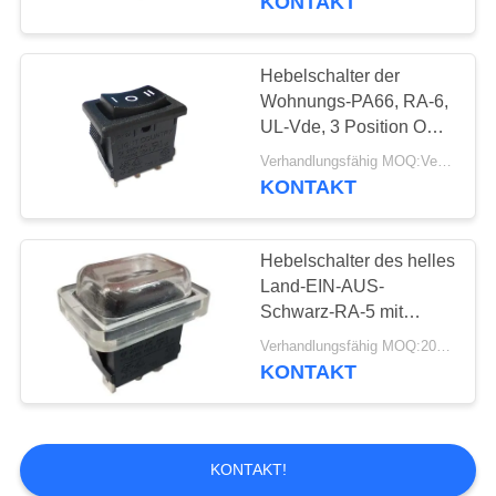
KONTAKT
Hebelschalter der
Wohnungs-PA66, RA-6,
UL-Vde, 3 Position ON-
OFF-ON, 15A 125V
Verhandlungsfähig MOQ:Verhandelbar
KONTAKT
Hebelschalter des helles
Land-EIN-AUS-
Schwarz-RA-5 mit
Staubkappe
Verhandlungsfähig MOQ:2000pcs, stützen auch Probelaufauftrag.
KONTAKT
KONTAKT!