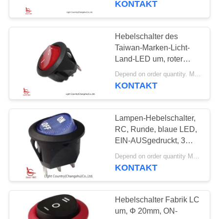
KONTAKT
13
Intelligenter
Hebelschalter des
Taiwan-Marken-Licht-
Temperaturbegrenzer
Land-LED um, roter
Knopf, 6A 250V
Depend on order quantity. MOQ:1000ea
KONTAKT
Lampen-Hebelschalter,
28
RC, Runde, blaue LED,
Elektrische Energie-
EIN-AUSgedruckt, 3
Anschlüsse, 15A 125V.
Messgerät
Depend on order quantity MOQ:1000
KONTAKT
Hebelschalter Fabrik LC
um, Φ 20mm, ON-