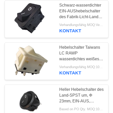
Schwarz-wasserdichter
EIN-AUShebelschalter
10
des Fabrik-Licht-Land-
Wasserdichter
RAWP-2
Verhandlungsfähig MOQ:Verhandelbar
KONTAKT
Netzschalter
Hebelschalter Taiwans
LC RAWP
wasserdichtes weißes
UL, Vde, ENEC
7
Verhandlungsfähig MOQ:1000pcs, auch Stützprobelauf Menge.
KONTAKT
Schiebeschalter
Heller Hebelschalter des
Land-SPST um, Φ
23mm, EIN-AUS,
schwarz, zwei
Based on PO Qty. MOQ:1000pcs
Anschlüsse.