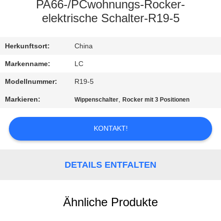
PA66-/PCwohnungs-Rocker-
FABRIK-
elektrische Schalter-R19-5
AUSFLUG
Herkunftsort:
China
QUALITÄTSKONTROLLE
Markenname:
LC
Modellnummer:
R19-5
TRETEN
Markieren:
,
Wippenschalter
Rocker mit 3 Positionen
SIE
MIT
KONTAKT!
UNS
IN
DETAILS ENTFALTEN
VERBINDUNG
Ähnliche Produkte
NACHRICHTEN