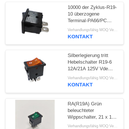
10000 der Zyklus-R19-
FÄLLE
10 überzogene
Terminal-PA66/PC
Wohnung
SITEMAP
Verhandlungsfähig MOQ:Verhandelbar
Hebelschalter-des
KONTAKT
Kupfer-Silber
PRIVACY
POLICY
Silberlegierung tritt
Hebelschalter R19-6
12A/21A 125V Vde
ENEC MIT
Verhandlungsfähig MOQ:Verhandelbar
Wechselstrom-UL-CUL
KONTAKT
in Verbindung
RA(R19A) Grün
beleuchteter
Wippschalter, 21 x 15
mm, 10.000 elektrische
Verhandlungsfähig MOQ:Verhandelbar