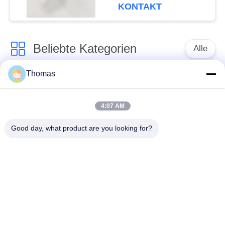
Zyklen, 6 A 250 V
KONTAKT
Beliebte Kategorien
Alle
Thomas
Thermostat des
Thermostat ksd301
automatischen
Zurücksetzens
4:07 AM
Good day, what product are you looking for?
Handrücksteller-
Thermoschalter
Thermostat
ksd301
Druckknopf-
Wippenschalter
elektrischer Schalter
Wasserdichter
Schiebeschalter