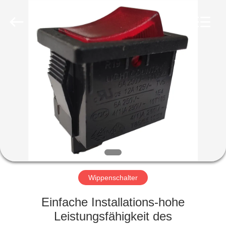
Light
Country(Changshu)
Co.,Ltd.
All
Rights
Reserved.
HAUS
PRODUKTE
VIDEOS
VR
SHOW
Wippenschalter
ÜBER
Einfache Installations-hohe
UNS
Leistungsfähigkeit des