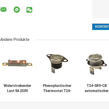
Andere Produkte
Widerstrebender
Phenoplastischer
T24-SR9-CB
Last 9A 250V
Thermostat T24-
automatischer
Thermostat
XR1-TB des Fall-
Stromkreis-
Wechselstrom-
automatischen
Widerstand 50
automatischen
Zurücksetzens
oder kleiner