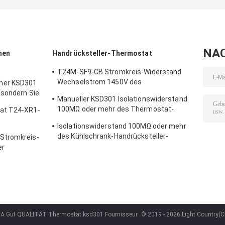
Zurücksetzens
mit
Thermoschalter
stellte Temp
funktionierendem
Ksd301
15K~50K T26-
Temp 0℃~250℃
110-A zurück
UL/CUL
NA
hen
Handrücksteller-Thermostat
T24M-SF9-CB Stromkreis-Widerstand
Wechselstrom 1450V des
her KSD301
Handrücksteller-Thermostat-50mΩ für 1
 sondern Sie
Manueller KSD301 Isolationswiderstand
Min.
100MΩ oder mehr des Thermostat-
at T24-XR1-
T24M-RF9-PB für Haushaltsgerät
Isolationswiderstand 100MΩ oder mehr
nierendem
des Kühlschrank-Handrücksteller-
Stromkreis-
Thermostat-T24M-RF2-TB
er
NA Gut QUALITÄT Thermostat ksd301 Fournisseur.
© 2019 - 2026 Light Country(Ch