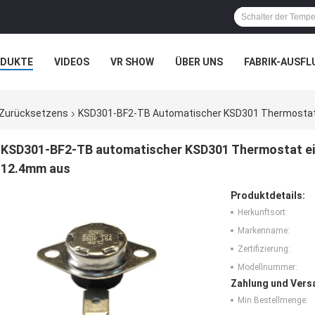
ODUKTE
VIDEOS
VR SHOW
ÜBER UNS
FABRIK-AUSFL
IT UNS IN VERBINDUNG
NACHRICHTEN
FÄLLE
 Zurücksetzens
KSD301-BF2-TB Automatischer KSD301 Thermostat E
KSD301-BF2-TB automatischer KSD301 Thermostat ein
12.4mm aus
Produktdetails:
Herkunftsort:
Markenname:
Zertifizierung:
Modellnummer:
Zahlung und Vers
Min Bestellmenge: