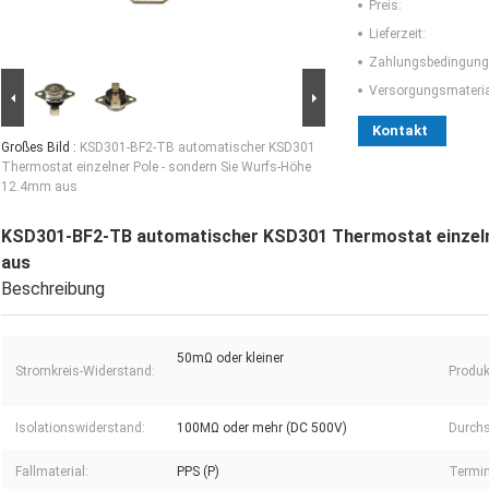
Preis:
Lieferzeit:
Zahlungsbedingung
Versorgungsmaterial
Kontakt
Großes Bild :
KSD301-BF2-TB automatischer KSD301
Thermostat einzelner Pole - sondern Sie Wurfs-Höhe
12.4mm aus
KSD301-BF2-TB automatischer KSD301 Thermostat einzeln
aus
Beschreibung
50mΩ oder kleiner
Stromkreis-Widerstand:
Produ
Isolationswiderstand:
100MΩ oder mehr (DC 500V)
Durchs
Fallmaterial:
PPS (P)
Termin