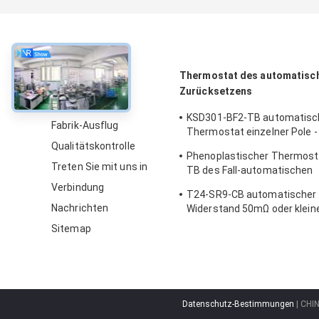
über
Thermostat des automatisc
Zurücksetzens
Über uns
KSD301-BF2-TB automatisc
Fabrik-Ausflug
Thermostat einzelner Pole -
Qualitätskontrolle
Wurfs-Höhe 12.4mm aus
Phenoplastischer Thermost
Treten Sie mit uns in
TB des Fall-automatischen
Zurücksetzens mit funktio
Verbindung
T24-SR9-CB automatischer 
Temp 0℃~250℃ UL/CUL
Nachrichten
Widerstand 50mΩ oder klein
Thermoschalter-Ksd301
Sitemap
Datenschutz-Bestimmungen
| CHI