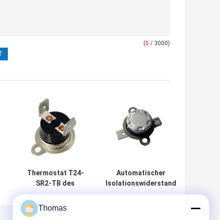
(
0
/ 3000)
Thermostat T24-
Automatischer
SR2-TB des
Isolationswiderstand
automatischen
100MΩ oder mehr der
mΩ
Zurücksetzens
Temperatur-KSD301
Thomas
der Höhen-
des Schalter-T24-