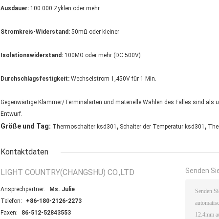
Ausdauer:
100.000 Zyklen oder mehr
Stromkreis-Widerstand:
50mΩ oder kleiner
Isolationswiderstand:
100MΩ oder mehr (DC 500V)
Durchschlagsfestigkeit:
Wechselstrom 1,450V für 1 Min.
Gegenwärtige Klammer/Terminalarten und materielle Wahlen des Falles sind als
Entwurf.
,
,
Größe und Tag:
Thermoschalter ksd301
Schalter der Temperatur ksd301
The
Kontaktdaten
Senden Sie
LIGHT COUNTRY(CHANGSHU) CO.,LTD
Ansprechpartner:
Ms. Julie
Telefon:
+86-180-2126-2273
Faxen:
86-512-52843553