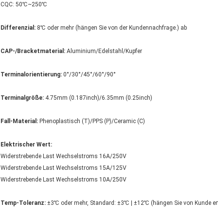
CQC: 50℃~250℃
Differenzial:
8℃ oder mehr (hängen Sie von der Kundennachfrage.) ab
CAP-/Bracketmaterial:
Aluminium/Edelstahl/Kupfer
Terminalorientierung:
0°/30°/45°/60°/90°
Terminalgröße:
4.75mm (0.187inch)/6.35mm (0.25inch)
Fall-Material:
Phenoplastisch (T)/PPS (P)/Ceramic (C)
Elektrischer Wert:
Widerstrebende Last Wechselstroms 16A/250V
Widerstrebende Last Wechselstroms 15A/125V
Widerstrebende Last Wechselstroms 10A/250V
Temp-Toleranz:
±3℃ oder mehr, Standard: ±3℃ | ±12℃ (hängen Sie von Kunde er