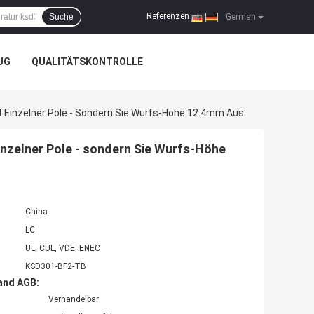
Referenzen
Suche
|
German
UG
QUALITÄTSKONTROLLE
inzelner Pole - Sondern Sie Wurfs-Höhe 12.4mm Aus
zelner Pole - sondern Sie Wurfs-Höhe
China
LC
UL, CUL, VDE, ENEC
KSD301-BF2-TB
and AGB:
Verhandelbar