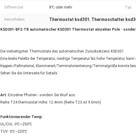
Differenzial:
8℃ oder mehr
Typ:
Thermostat ksd301
Thermoschalter ksd3
Hervorheben:
,
KSD301-BF2-TB automatischer KSD301 Thermostat einzelner Pole - sonde
Die vielseitigsten Thermostate des automatischen Zurücksetzens KSD301.
Eine breite Palette der Temperatur, niedrige Temperatur bis hohe Temperatur, kan
Kappen-/Fallmaterial, Klammerart/Terminalorientierung/Terminalgröße konnte beso
Sehen Sie die Unterseite für Details.
Art:
Einzelner Pfosten - sondern Sie Wurf aus
Reihe T24 thermoistat Höhe: 12.4mm (Reihe T23 ist 9.6mm)
Funktionierender Temp:
UL/CUL: 0℃~250℃
TUV: 0℃~220℃