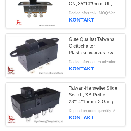
ON, 35*13*9mm, UL, 3A
FÄLLE
250V Wechselstrom
Decide after talk. MOQ:Verhandelbar
KONTAKT
61
SITEMAP
Wippenschalter
Gute Qualität Taiwans
Gleitschalter,
PRIVACY
Plastikschwarzes, zwei
POLICY
Gänge,
Decide after communication. MOQ:1000pcs
37mm*14.2mm*12m, UL
KONTAKT
TUV
24
Taiwan-Hersteller Slide
Druckknopf-
Switch, SB Reihe,
28*14*15mm, 3 Gänge,
elektrischer Schalter
Schwarzes, 10A 250V
Depend on order quantity MOQ:1000
KONTAKT