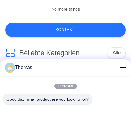
No more things
10
Wasserdichter
KONTAKT!
Netzschalter
Beliebte Kategorien
Alle
Thomas
Thermostat des
7
Thermostat ksd301
automatischen
Zurücksetzens
11:07 AM
Schiebeschalter
Good day, what product are you looking for?
Handrücksteller-
Thermoschalter
Thermostat
ksd301
Druckknopf-