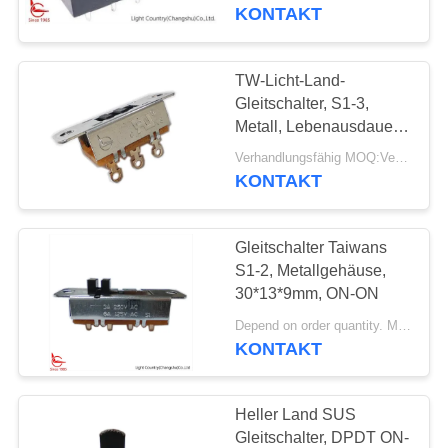
TUV, 16A 250V
KONTAKT
FABRIK-
AUSFLUG
TW-Licht-Land-
20
Gleitschalter, S1-3,
Handrücksteller-
QUALITÄTSKONTROLLE
Metall, Lebenausdauer
30000 Zyklen
Thermostat
Verhandlungsfähig MOQ:Verhandelbar
KONTAKT
TRETEN
SIE
Gleitschalter Taiwans
MIT
S1-2, Metallgehäuse,
UNS
30*13*9mm, ON-ON
58
IN
Depend on order quantity. MOQ:1000pcs, auch Stützprobelauf Menge.
Thermoschalter
KONTAKT
VERBINDUNG
ksd301
Heller Land SUS
NACHRICHTEN
Gleitschalter, DPDT ON-