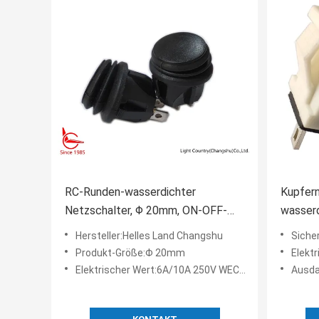
RC-Runden-wasserdichter
Kupfern
Netzschalter, Φ 20mm, ON-OFF-
wasser
ON, 3 Anschlüsse, UL, Vde, ENEC.
EndeIso
Hersteller:Helles Land Changshu
Sicher
>1000M
Produkt-Größe:Φ 20mm
Elektrisch
Elektrischer Wert:6A/10A 250V WECHSELSTROM, 15A 125V WECHSELSTROM
Ausdauer