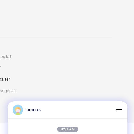
mostat
1
alter
essgerät
Thomas
8:53 AM