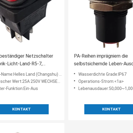
beständiger Netzschalter
PA-Reihen imprägniern die
rik-Licht-Land-R5-7,
selbstsichernde Leben-Aus
m, rotes Licht, CER CQC
50000~1000000 des Netzsc
-Name:Helles Land (Changshu) Co.,Ltd
Wasserdichte Grade:IP67
V.
IP67
er Wert:25A 250V WECHSELSTROM, 25A 125V WECHSELSTROM.
Operations-Strom:<1a>
ter-Funktion:Ein-Aus
Lebenausdauer:50,000~1,00
KONTAKT
KONTAKT