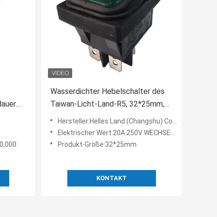
Wasserdichter Hebelschalter des
dauer
Taiwan-Licht-Land-R5, 32*25mm,
halter-
EIN-AUS, IP67, Blaues belichtet
Hersteller:Helles Land (Changshu) Co., Ltd.
Elektrischer Wert:20A 250V WECHSELSTROM, 20A 125V WECHSELSTROM.
0,000
Produkt-Größe:32*25mm
KONTAKT