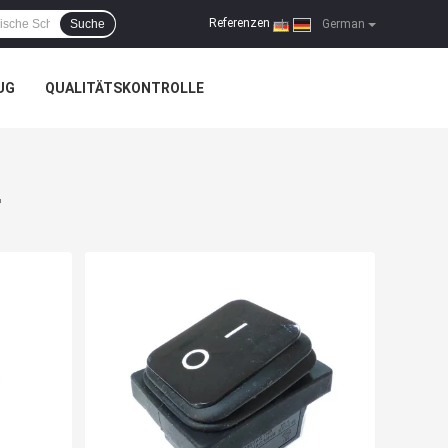
Referenzen
Suche
|
German
UG
QUALITÄTSKONTROLLE
r