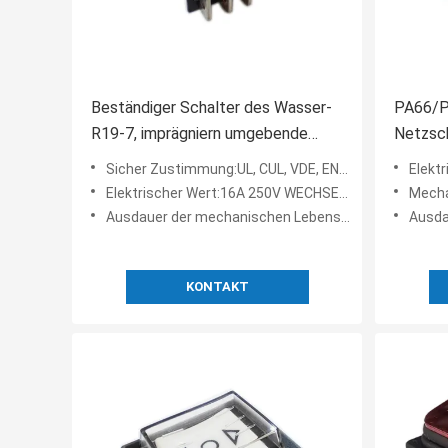
Beständiger Schalter des Wasser-
PA66/P
R19-7, imprägniern umgebende
Netzsch
Temperatur des Stoß-Schalter-
mechan
Sicher Zustimmung:UL, CUL, VDE, ENEC
Elektris
T85/T105
unterbri
Elektrischer Wert:16A 250V WECHSELSTROM, 21A 125V WECHSELSTROM,
Mecha
Ausdauer der mechanischen Lebensdauer:30.000 Zyklen
Ausdauer
KONTAKT