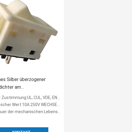
es Silber überzogener
dichter am
lationswiderstand
 Zustimmung:UL, CUL, VDE, ENEN
Ω des Netzschalter-RAWP
er Wert:10A 250V WECHSELSTROM, 15A 125V WECHSELSTROM
 der mechanischen Lebensdauer:30.000 Zyklen