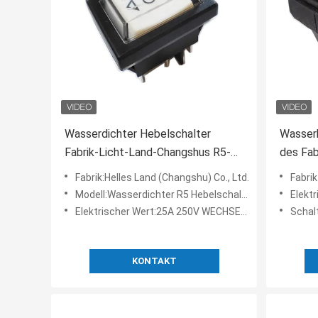
Wasserdichter Hebelschalter
Wasser
Fabrik-Licht-Land-Changshus R5-11
des Fab
25A 250VAC mit UL TUV
32*25m
Fabrik:Helles Land (Changshu) Co., Ltd.
Fabrik
ULs TU
Modell:Wasserdichter R5 Hebelschalter
Elektrisch
Elektrischer Wert:25A 250V WECHSELSTROM, 25A 125V WECHSELSTROM
Schal
KONTAKT