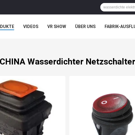
ODUKTE
VIDEOS
VR SHOW
ÜBER UNS
FABRIK-AUSFL
IT UNS IN VERBINDUNG
NACHRICHTEN
FÄLLE
CHINA Wasserdichter Netzschalte