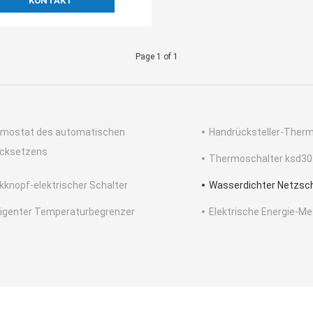
KONTAKT
Page 1 of 1
mostat des automatischen
Handrücksteller-Ther
cksetzens
Thermoschalter ksd30
kknopf-elektrischer Schalter
Wasserdichter Netzsch
lligenter Temperaturbegrenzer
Elektrische Energie-M