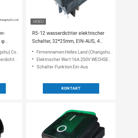
en-
R5-12 wasserdichter elektrischer
, φ
Schalter, 32*25mm, EIN-AUS, 4
,000
Anschlüsse, PA66-/PCschwarz-
 Co., Ltd.
Firmennamen:Helles Land (Changshu) Co.,Ltd
Wohnung
tzschalter
Elektrischer Wert:16A 250V WECHSELSTROM, 20A 125V WECHSELSTROM.
Schalter-Funktion:Ein-Aus
KONTAKT