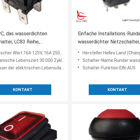
C, das wasserdichten
Einfache Installations-Rund
alter, LC83 Reihe,
wasserdichter Netzschalter
ische 30000 Zyklen
20mm, mit rotem Licht, >10
cher Wert:16A 125V, 16A 250V WECHSELSTROM
Hersteller:Helles Land (Changshu)
ngt.
Lebenszyklen.
nische Lebenszeit:30.000 Zyklen
Schalter-Name:Runder wasserdichter Ne
 der elektrischen Lebensdauer:10.000 Zyklen
Schalter-Funktion:EIN-AUS
KONTAKT
KONTAKT