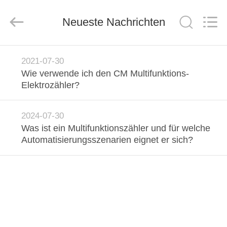
Light
Country(Changshu)
Co.,Ltd.
Neueste Nachrichten
All
Rights
Reserved.
HAUS
2021-07-30
Wie verwende ich den CM Multifunktions-
PRODUKTE
Elektrozähler?
VIDEOS
2024-07-30
Was ist ein Multifunktionszähler und für welche
Automatisierungsszenarien eignet er sich?
VR
SHOW
ÜBER
UNS