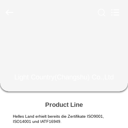
Light
Country(Changshu)
Co.,Ltd.
All
Rights
Reserved.
HAUS
PRODUKTE
VIDEOS
Light Country(Changshu) Co.,Ltd
VR
SHOW
Product Line
ÜBER
Helles Land erhielt bereits die Zertifikate ISO9001,
UNS
ISO14001 und IATF16949.