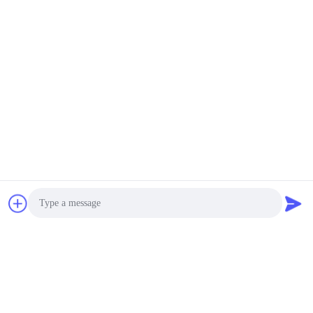
LERNEN SIE MEHR
KONTAKT!
Beliebte Kategorien
Alle
Photo
Thermostat des
Thermostat ksd301
automatischen