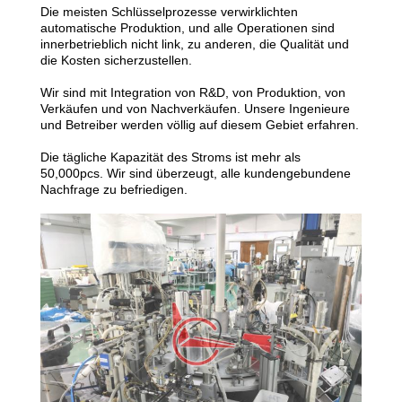
Die meisten Schlüsselprozesse verwirklichten
FABRIK-
automatische Produktion, und alle Operationen sind
innerbetrieblich nicht link, zu anderen, die Qualität und
AUSFLUG
die Kosten sicherzustellen.
Wir sind mit Integration von R&D, von Produktion, von
Verkäufen und von Nachverkäufen. Unsere Ingenieure
QUALITÄTSKONTROLLE
und Betreiber werden völlig auf diesem Gebiet erfahren.
Die tägliche Kapazität des Stroms ist mehr als
TRETEN
50,000pcs. Wir sind überzeugt, alle kundengebundene
Nachfrage zu befriedigen.
SIE
MIT
UNS
IN
VERBINDUNG
NACHRICHTEN