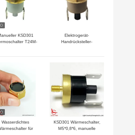
anueller KSD301
Elektrogerät-
rmoschalter T24M-
Handrücksteller-
-CB sondern Polen
Thermostat T24M-HR2-
- sondern Sie Wurfs-
PB mit Höhe 9.6mm
anglebiges Gut aus
TPREIS
BESTPREIS
Wasserdichtes
KSD301 Wärmeschalter,
ärmeschalter für
M5*0,8*6, manuelle
hrzeugfeuermelder
Wiedereinstellung, zum