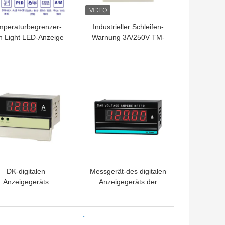
mperaturbegrenzer-
Industrieller Schleifen-
h Light LED-Anzeige
Warnung 3A/250V TM-
85 IEC61010-1 TEY
Reihen-Lärm PID-
intelligente PID
Temperaturbegrenzer-1
Wechselstrom
TPREIS
BESTPREIS
DK-digitalen
Messgerät-des digitalen
Anzeigegeräts
Anzeigegeräts der
lektrische Energie-
elektrischen Energie-
Messgerät des
DA8 Volt-Ampere-
Spannungs-
Prüfvorrichtung 0.3%FS
TPREIS
BESTPREIS
romstärken-Meter-