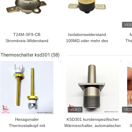
T24M-SF9-CB
Isolationswiderstand
M
Stromkreis-Widerstand
100MΩ oder mehr des
The
Wechselstrom 1450V
Kühlschrank-
HR9
des Handrücksteller-
Handrücksteller-
aus 
Thermoschalter ksd301
(58)
Thermostat-50mΩ für 1
Thermostat-T24M-RF2-
l
BESTPREIS
BESTPREIS
BES
Min.
TB
Hexagonaler
KSD301 kundenspezifischer
Thermostatkopf mit
Wärmeschalter, automatischer
W
langer Stange für
Reset, für
Fa