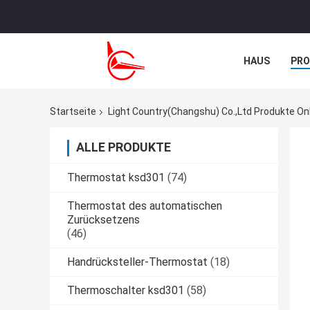
HAUS
PR
TRETEN SIE M
Startseite
Light Country(Changshu) Co.,Ltd Produkte On
ALLE PRODUKTE
Thermostat ksd301
(74)
Thermostat des automatischen
Zurücksetzens
(46)
Handrücksteller-Thermostat
(18)
Thermoschalter ksd301
(58)