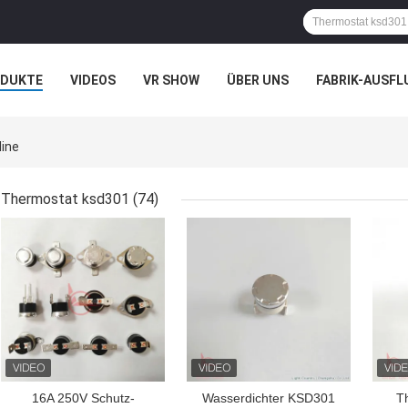
ODUKTE
VIDEOS
VR SHOW
ÜBER UNS
FABRIK-AUSFL
IT UNS IN VERBINDUNG
NACHRICHTEN
FÄLLE
line
Thermostat ksd301
(74)
BESTPREIS
BESTPREIS
BES
16A 250V Schutz-
Wasserdichter KSD301
T