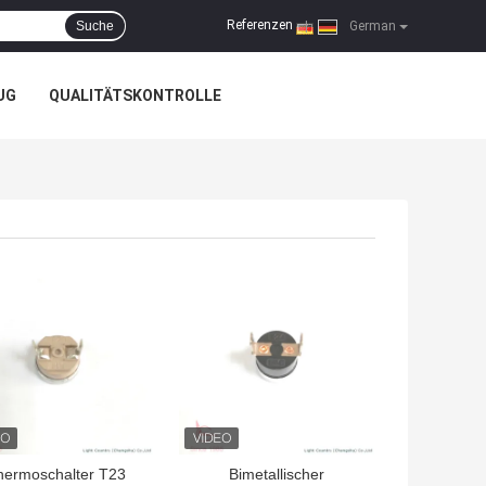
Referenzen
Suche
|
German
UG
QUALITÄTSKONTROLLE
TPREIS
BESTPREIS
hermoschalter T23
Bimetallischer