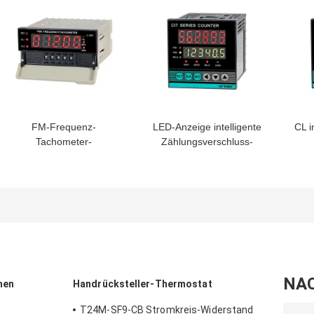
FM-Frequenz-
LED-Anzeige intelligente
CL in
Tachometer-
Zählungsverschluss-
Geschwindigkeits-hohe
Funktion Ci-Reihe meter-
En
Genauigkeit LED-
RS485 Schlüssel
R
Anzeigen-Warnungs-
Funktion
NA
hen
Handrücksteller-Thermostat
T24M-SF9-CB Stromkreis-Widerstand