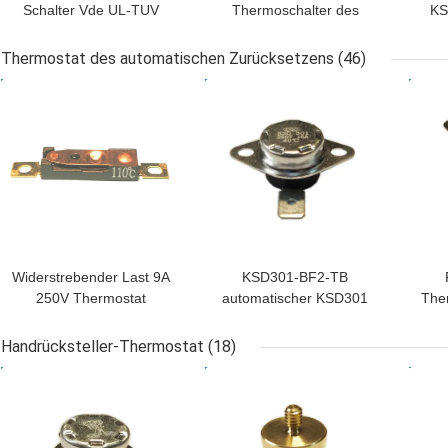
Schalter Vde UL-TUV
Thermoschalter des
KS
phenoplastischer
Thermostat-KSD301 für
Fuß
thermischer Fall-T23
Toaster
Thermostat des automatischen Zurücksetzens
(46)
T24 KSD301
BESTPREIS
BESTPREIS
BES
Widerstrebender Last 9A
KSD301-BF2-TB
250V Thermostat
automatischer KSD301
The
Wechselstrom-
Thermostat einzelner
des
automatischen
Pole - sondern Sie
Z
Handrücksteller-Thermostat
(18)
Zurücksetzens stellte
Wurfs-Höhe 12.4mm aus
fun
BESTPREIS
BESTPREIS
BES
Temp 15K~50K T26-110-
0
A zurück