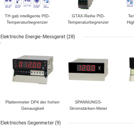
TH gab intelligente PID-
GTAX-Reihe PID-
Te
Temperaturbegrenzer
Temperaturbegrenzer
Hig
RS485 LED-Anzeige
0.5%FS RS485
RS4
4loops aus
Wechselstrom/DC 100 -
Elektrische Energie-Messgerät
(28)
240V
BESTPREIS
BESTPREIS
BES
Plattenmeter DP4 der hohen
SPANNUNGS-
Genauigkeit
Stromstärken-Meter
Spannungsmeteramperemeter
Reihe DP3 digitalen
e
RS485
Anzeigegeräts
Elektrisches Gegenmeter
(9)
Multifunktions
BESTPREIS
BESTPREIS
BES
St