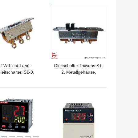
Lebenszyklen.
PA66-/PCschwarz-
TPREIS
BESTPREIS
Wohnung
TW-Licht-Land-
Gleitschalter Taiwans S1-
leitschalter, S1-3,
2, Metallgehäuse,
all, Lebenausdauer
30*13*9mm, ON-ON
30000 Zyklen
TPREIS
BESTPREIS