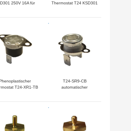
D301 250V 16A für
Thermostat T24 KSD301
-Reinigungs-Becken
16A 250V Disketten-
KSD301 für
Wasserkocher
TPREIS
BESTPREIS
Phenoplastischer
T24-SR9-CB
rmostat T24-XR1-TB
automatischer
 Fall-automatischen
Stromkreis-Widerstand
urücksetzens mit
50mΩ oder kleiner
ktionierendem Temp
Thermoschalter-Ksd301
TPREIS
BESTPREIS
℃~250℃ UL/CUL