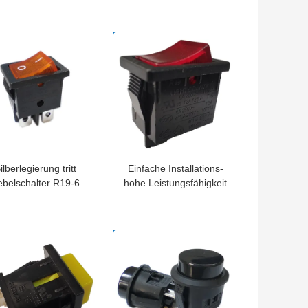
Temperaturschutz
TPREIS
BESTPREIS
ilberlegierung tritt
Einfache Installations-
belschalter R19-6
hohe Leistungsfähigkeit
2A/21A 125V Vde
des PA66-/PCwohnungs-
ENEC MIT
Rocker-elektrische
hselstrom-UL-CUL in
Schalter-R19-5
TPREIS
BESTPREIS
Verbindung