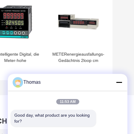
0.5%FS
telligente Digital, die
METERenergieausfallungs-
Meter-hohe
Gedächtnis 2loop cm
tstörungskapazität
Multifuction elektrischer
S485 LED-Anzeige
Gegeninput u.
zählt
Ausgabekanal 2loop
Thomas
11:53 AM
Good day, what product are you looking 
CHRICHT HINTERLASSEN
for?