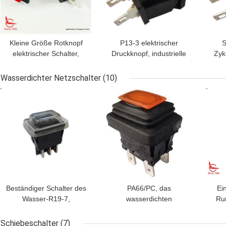
Kleine Größe Rotknopf
P13-3 elektrischer
S
elektrischer Schalter,
Druckknopf, industrielle
Zyk
14mm*14mm,
Drucktastenschalter-
mit 
ausgeschaltet, UL VDE
mechanische 30000
Wasserdichter Netzschalter
(10)
ENEC
Zyklen
BESTPREIS
BESTPREIS
BES
Beständiger Schalter des
PA66/PC, das
Ein
Wasser-R19-7,
wasserdichten
Ru
imprägniern umgebende
Netzschalter, LC83
Net
Temperatur des Stoß-
Reihe, mechanische
mit 
Schiebeschalter
(7)