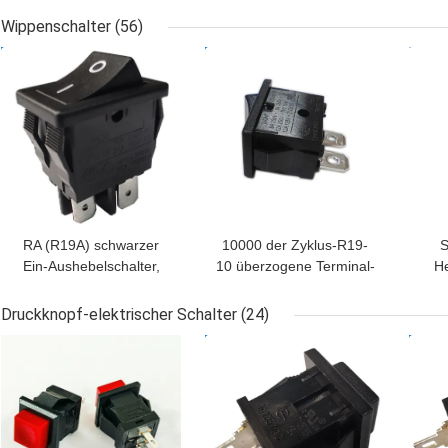
Solarheizgeräte
Schneebereinigungsmaschinen
Wippenschalter
(56)
BESTPREIS
BESTPREIS
BES
RA (R19A) schwarzer
10000 der Zyklus-R19-
S
Ein-Aushebelschalter,
10 überzogene Terminal-
He
21*15mm, T85/T105,
PA66/PC Wohnung
1
6A/12A/16A 250V.
Hebelschalter-des
Druckknopf-elektrischer Schalter
(24)
Kupfer-Silber
Wec
BESTPREIS
BESTPREIS
BES