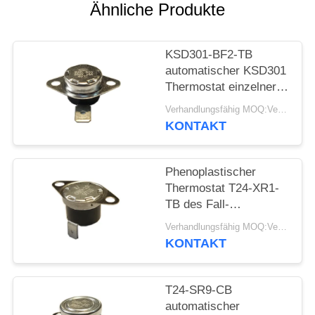
Ähnliche Produkte
FÄLLE
KSD301-BF2-TB
SITEMAP
automatischer KSD301
Thermostat einzelner
Pole - sondern Sie
Verhandlungsfähig MOQ:Verhandelbar
PRIVACY
Wurfs-Höhe 12.4mm
KONTAKT
POLICY
aus
Phenoplastischer
Thermostat T24-XR1-
TB des Fall-
automatischen
Verhandlungsfähig MOQ:Verhandelbar
Zurücksetzens mit
KONTAKT
funktionierendem Temp
0℃~250℃ UL/CUL
T24-SR9-CB
automatischer