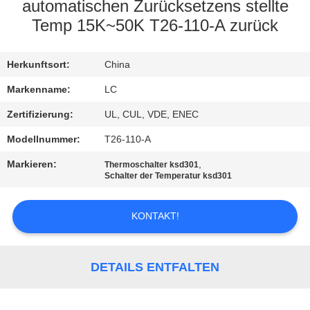
automatischen Zurücksetzens stellte
FABRIK-
Temp 15K~50K T26-110-A zurück
AUSFLUG
Herkunftsort:
China
QUALITÄTSKONTROLLE
Markenname:
LC
Zertifizierung:
UL, CUL, VDE, ENEC
TRETEN
Modellnummer:
T26-110-A
SIE
Markieren:
,
Thermoschalter ksd301
MIT
Schalter der Temperatur ksd301
UNS
KONTAKT!
IN
VERBINDUNG
DETAILS ENTFALTEN
NACHRICHTEN