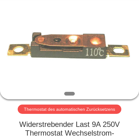
Light
Country(Changshu)
Co.,Ltd.
All
Rights
Reserved.
HAUS
PRODUKTE
VIDEOS
VR
SHOW
Thermostat des automatischen Zurücksetzens
ÜBER
Widerstrebender Last 9A 250V
UNS
Thermostat Wechselstrom-