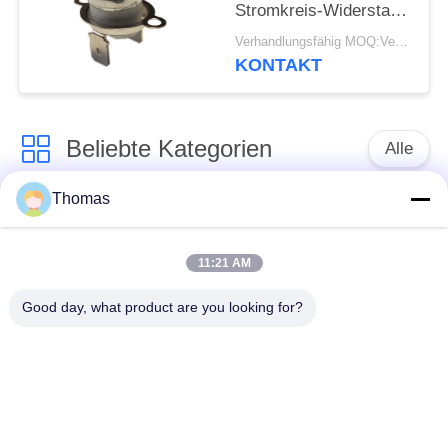
Stromkreis-Widerstand
50mΩ oder kleiner
Verhandlungsfähig MOQ:Verhandelbar
Thermoschalter-
KONTAKT
Ksd301
Beliebte Kategorien
Alle
Thomas
Thermostat des
Thermostat ksd301
automatischen
Zurücksetzens
11:21 AM
Good day, what product are you looking for?
Handrücksteller-
Thermoschalter
Thermostat
ksd301
Druckknopf-
Wippenschalter
elektrischer Schalter