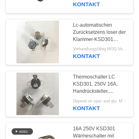
Schalter-T24-SF2-PB
KONTAKT
FABRIK-
AUSFLUG
Lc-automatischen
Zurücksetzens loser der
QUALITÄTSKONTROLLE
Klammer-KSD301
Anschluss
Verhandlungsfähig MOQ:Verhandelbar
Temperaturüberwachungs-
KONTAKT
TRETEN
des Schalter-16A 250V
PPS des Fall-180°
SIE
Thermoschalter LC
MIT
KSD301, 250V 16A,
UNS
Handrücksteller,
phenoplastischer Fall,
IN
Depend on spec and qty. MOQ:2000ea, stützen auch Probelaufauftrag.
Anschluss 90°
KONTAKT
VERBINDUNG
16A 250V KSD301
NACHRICHTEN
Wärmeschalter mit