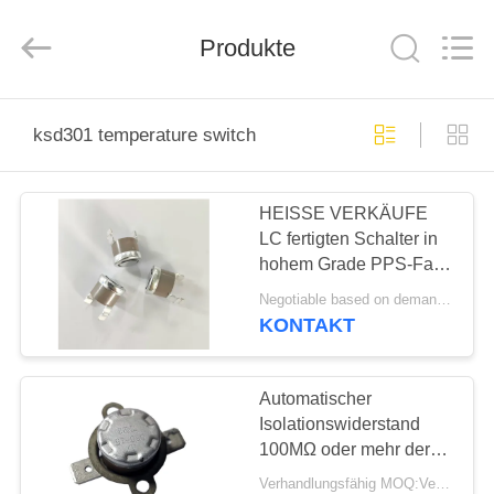
Light
Country(Changshu)
Co.,Ltd.
Produkte
All
Rights
Reserved.
HAUS
ksd301 temperature switch
PRODUKTE
HEISSE VERKÄUFE
LC fertigten Schalter in
VIDEOS
hohem Grade PPS-Fall
UL/CUL/VDE der
Negotiable based on demand quantity MOQ:2000pcs, konnte verkäuflich sein
Temperatur-KSD301
VR
KONTAKT
besonders an
SHOW
Automatischer
ÜBER
Isolationswiderstand
100MΩ oder mehr der
UNS
Temperatur-KSD301 des
Verhandlungsfähig MOQ:Verhandelbar