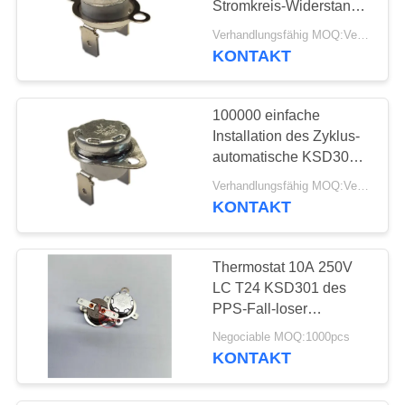
Stromkreis-Widerstand
50mΩ oder kleiner
Verhandlungsfähig MOQ:Verhandelbar
Thermoschalter-Ksd301
KONTAKT
100000 einfache
Installation des Zyklus-
automatische KSD301
Thermoschalter-T24-
Verhandlungsfähig MOQ:Verhandelbar
BR9-CB
KONTAKT
Thermostat 10A 250V
LC T24 KSD301 des
PPS-Fall-loser
Klammer-automatischen
Negociable MOQ:1000pcs
Zurücksetzens
KONTAKT