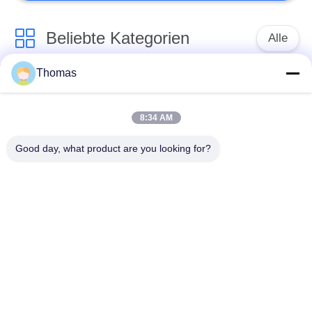
Beliebte Kategorien
Alle
Thomas
Thermostat des
Thermostat ksd301
automatischen
Zurücksetzens
8:34 AM
Good day, what product are you looking for?
Handrücksteller-
Thermoschalter
Thermostat
ksd301
Druckknopf-
Wippenschalter
elektrischer Schalter
Wasserdichter
Schiebeschalter
Netzschalter