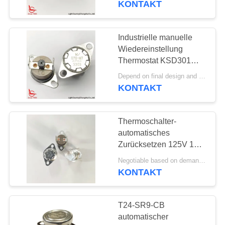
KONTAKT
Industrielle manuelle
Wiedereinstellung
Thermostat KSD301
Wärmeschalter 16A
Depend on final design and order quantity MOQ:1000PCS
250V mit PPS-Gehäuse
KONTAKT
Festklammer
Thermoschalter-
automatisches
Zurücksetzen 125V 15A
KSD301 reparierte
Negotiable based on demand MOQ:Verhandelbar
Klammer 24mm
KONTAKT
T24-SR9-CB
automatischer