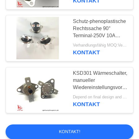
KONTAKT
verwendet
Schutz-phenoplastische
Rechtssache 90°
Terminal-250V 10A
automatischen
Verhandlungsfähig MOQ:Verhandelbar
Zurücksetzens LC
KONTAKT
KSD301 bimetallischer
thermischer
KSD301 Wärmeschalter,
manueller
Wiedereinstellungsvorgang,
zum thermischen Schutz
Depend on final design and demand quantity MOQ:1000 Stück
in
KONTAKT
Physiotherapieinstrumenten
verwendet
KONTAKT!