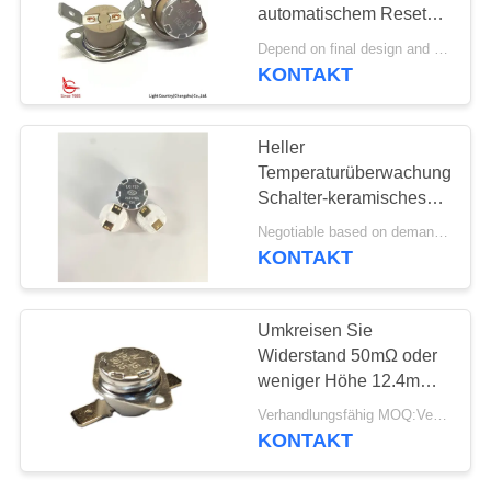
automatischem Reset
FÄLLE
und 45°C-Terminal-PPS-
Depend on final design and demand quantity MOQ:1000PCS
Gehäuse
KONTAKT
SITEMAP
Heller
Temperaturüberwachungs-
PRIVACY
Schalter-keramisches
POLICY
Fall-normalerweise
Negotiable based on demand MOQ:Verhandelbar
Abschluss Automactic-
KONTAKT
Zurückstellen des Land-
KSD301
Umkreisen Sie
Widerstand 50mΩ oder
weniger Höhe 12.4mm
der Temperatur-KSD301
Verhandlungsfähig MOQ:Verhandelbar
des Schalter-T24-BF9-
KONTAKT
CB