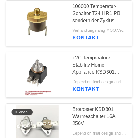
100000 Temperatur-
Schalter T24-HR1-PB
sondern der Zyklus-
KSD301 Polen aus -
Verhandlungsfähig MOQ:Verhandelbar
sondern Sie Wurf aus
KONTAKT
±2C Temperature
Stability Home
Appliance KSD301
Temperature Switch
Depend on final design and demand quantity MOQ:1000
Stable Temperature
KONTAKT
Brotroster KSD301
Wärmeschalter 16A
250V
Depend on final design and demand quantity MOQ:1000PCS