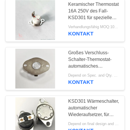
Keramischer Thermostat
16A 250V des Fall-
KSD301 für spezielle
Feuer-Rauch-Dämpfer
Verhandlungsfähig MOQ:1000pcs, konnte Probelauf Menge stützen.
KONTAKT
Großes Verschluss-
Schalter-Thermostat-
automatisches
Zurücksetzen der
Depend on Spec. and Qty. MOQ:PC 1K, aber auch Stützprobelauf Menge.
Kappen-Klammer-
KONTAKT
KSD301
KSD301 Wärmeschalter,
automatischer
Wiederaufsetzer, für
Curling-Eisen in der
Depend on final design and demand quantity MOQ:1000 Stück
Schönheitsindustrie