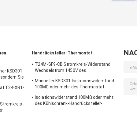
NA
hen
Handrücksteller-Thermostat
T24M-SF9-CB Stromkreis-Widerstand
Wechselstrom 1450V des
her KSD301
Handrücksteller-Thermostat-50mΩ für 1
 sondern Sie
Manueller KSD301 Isolationswiderstand
Min.
100MΩ oder mehr des Thermostat-
at T24-XR1-
T24M-RF9-PB für Haushaltsgerät
Isolationswiderstand 100MΩ oder mehr
nierendem
des Kühlschrank-Handrücksteller-
Stromkreis-
Thermostat-T24M-RF2-TB
er