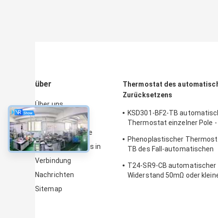
über
Thermostat des automatisc
Zurücksetzens
Über uns
KSD301-BF2-TB automatisc
Fabrik-Ausflug
Thermostat einzelner Pole -
Qualitätskontrolle
Wurfs-Höhe 12.4mm aus
Phenoplastischer Thermost
Treten Sie mit uns in
TB des Fall-automatischen
Zurücksetzens mit funktio
Verbindung
T24-SR9-CB automatischer 
Temp 0℃~250℃ UL/CUL
Nachrichten
Widerstand 50mΩ oder klein
Thermoschalter-Ksd301
Sitemap