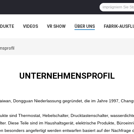
ODUKTE
VIDEOS
VR SHOW
ÜBER UNS
FABRIK-AUSFL
IT UNS IN VERBINDUNG
NACHRICHTEN
FÄLLE
nsprofil
UNTERNEHMENSPROFIL
 Taiwan, Dongguan Niederlassung gegründet, die im Jahre 1997, Changs
kte sind Thermostat, Hebelschalter, Drucktastenschalter, wasserdichter
ter. Diese Teile sind im Haushaltsgerät, elektrische Produkte, Büroeinri
nten besonders angefertigt werden entwarfen basiert auf der Nachfrag