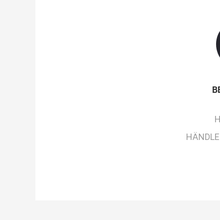
B
H
HÄNDLE