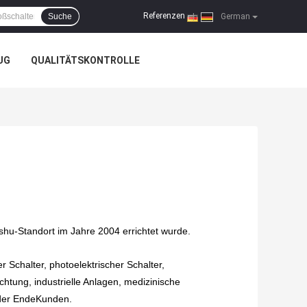
Referenzen
Suche
|
German
UG
QUALITÄTSKONTROLLE
hu-Standort im Jahre 2004 errichtet wurde.
 Schalter, photoelektrischer Schalter,
chtung, industrielle Anlagen, medizinische
e der EndeKunden.