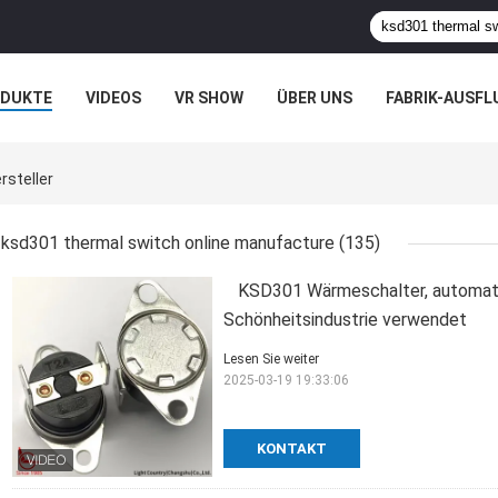
ODUKTE
VIDEOS
VR SHOW
ÜBER UNS
FABRIK-AUSFL
IT UNS IN VERBINDUNG
NACHRICHTEN
FÄLLE
rsteller
ksd301 thermal switch online manufacture
(135)
KSD301 Wärmeschalter, automatisc
Schönheitsindustrie verwendet
Lesen Sie weiter
2025-03-19 19:33:06
KONTAKT