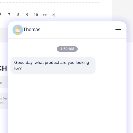
6
7
8
9
10
>>
>|
Thomas
1:50 AM
Good day, what product are you looking 
CHRICHT HINTERLASSEN
for?