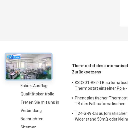
über
Thermostat des automatisc
Zurücksetzens
Über uns
KSD301-BF2-TB automatisc
Fabrik-Ausflug
Thermostat einzelner Pole -
Qualitätskontrolle
Wurfs-Höhe 12.4mm aus
Phenoplastischer Thermost
Treten Sie mit uns in
TB des Fall-automatischen
Zurücksetzens mit funktio
Verbindung
T24-SR9-CB automatischer 
Temp 0℃~250℃ UL/CUL
Nachrichten
Widerstand 50mΩ oder klein
Thermoschalter-Ksd301
Sitemap