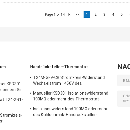
Page 1 of 14
|<
<<
1
2
3
4
5
NA
hen
Handrücksteller-Thermostat
T24M-SF9-CB Stromkreis-Widerstand
Wechselstrom 1450V des
her KSD301
Handrücksteller-Thermostat-50mΩ für 1
 sondern Sie
Manueller KSD301 Isolationswiderstand
Min.
100MΩ oder mehr des Thermostat-
at T24-XR1-
T24M-RF9-PB für Haushaltsgerät
Isolationswiderstand 100MΩ oder mehr
nierendem
des Kühlschrank-Handrücksteller-
Stromkreis-
Thermostat-T24M-RF2-TB
er