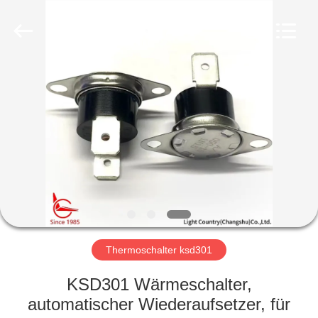
Light
Country(Changshu)
Co.,Ltd.
All
Rights
Reserved.
HAUS
PRODUKTE
VIDEOS
VR
SHOW
Thermoschalter ksd301
ÜBER
KSD301 Wärmeschalter,
UNS
automatischer Wiederaufsetzer, für