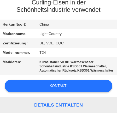
Curling-Eisen in der
FABRIK-
Schönheitsindustrie verwendet
AUSFLUG
Herkunftsort:
China
QUALITÄTSKONTROLLE
Markenname:
Light Country
Zertifizierung:
UL, VDE, CQC
TRETEN
Modellnummer:
T24
SIE
Markieren:
,
Kürbelstahl KSD301 Wärmeschalter
,
MIT
Schönheitsindustrie KSD301 Wärmeschalter
Automatischer Rücksetz KSD301 Wärmeschalter
UNS
IN
KONTAKT!
VERBINDUNG
DETAILS ENTFALTEN
NACHRICHTEN