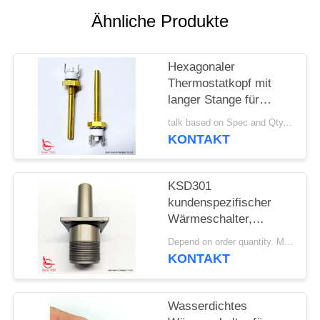
Ähnliche Produkte
FÄLLE
Hexagonaler
SITEMAP
Thermostatkopf mit
langer Stange für
PRIVACY
Solarheizgeräte
talk based on Spec and Qty. MOQ:1000 Stück
POLICY
KONTAKT
KSD301
kundenspezifischer
Wärmeschalter,
automatischer Reset,
Depend on order quantity. MOQ:1000 Stück, unterstützen auch Proben- oder Testmengen.
für
KONTAKT
Schneebereinigungsmaschi
Wasserdichtes