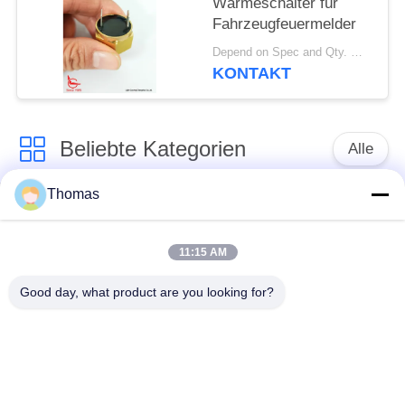
Wärmeschalter für
Fahrzeugfeuermelder
Depend on Spec and Qty. MOQ:1000 Stück
KONTAKT
Beliebte Kategorien
Alle
Thomas
Thermostat des
Thermostat ksd301
automatischen
Zurücksetzens
11:15 AM
Good day, what product are you looking for?
Handrücksteller-
Thermoschalter
Thermostat
ksd301
Druckknopf-
Wippenschalter
elektrischer Schalter