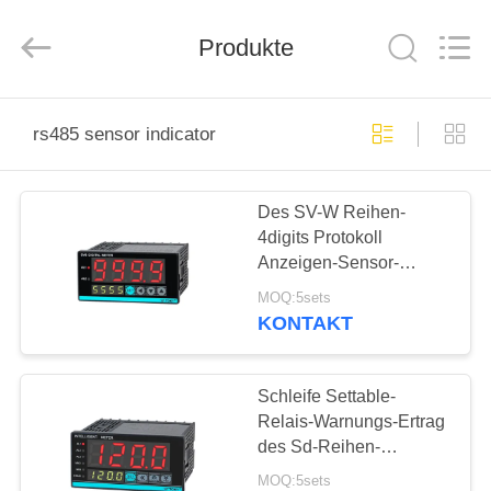
Light
Country(Changshu)
Co.,Ltd.
Produkte
All
Rights
Reserved.
HAUS
rs485 sensor indicator
PRODUKTE
Des SV-W Reihen-
4digits Protokoll
VIDEOS
Anzeigen-Sensor-
Indikatorrs485 Modbus
MOQ:5sets
RTU
VR
KONTAKT
SHOW
Schleife Settable-
ÜBER
Relais-Warnungs-Ertrag
des Sd-Reihen-
UNS
intelligenter Sensor-
MOQ:5sets