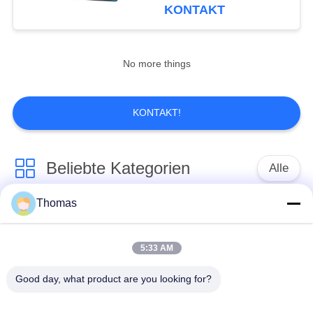
Indikatorrs485 Modbus
KONTAKT
RTU 2
FABRIK-
AUSFLUG
No more things
QUALITÄTSKONTROLLE
KONTAKT!
TRETEN
SIE
Beliebte Kategorien
Alle
MIT
UNS
Thomas
Thermostat des
IN
Thermostat ksd301
automatischen
Zurücksetzens
VERBINDUNG
5:33 AM
Good day, what product are you looking for?
Handrücksteller-
Thermoschalter
NACHRICHTEN
Thermostat
ksd301