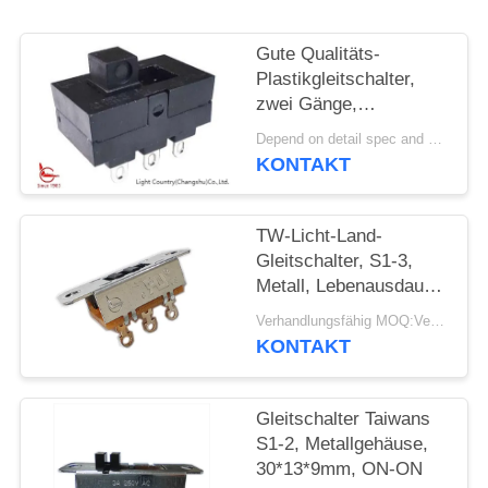
FÄLLE
Gute Qualitäts-
Plastikgleitschalter,
SITEMAP
zwei Gänge,
22*14*8mm,
Depend on detail spec and quantity. MOQ:1000pcs
Schwarzes, UL TUV,
KONTAKT
PRIVACY
16A 125V
POLICY
TW-Licht-Land-
Gleitschalter, S1-3,
Metall, Lebenausdauer
30000 Zyklen
Verhandlungsfähig MOQ:Verhandelbar
KONTAKT
Gleitschalter Taiwans
S1-2, Metallgehäuse,
30*13*9mm, ON-ON