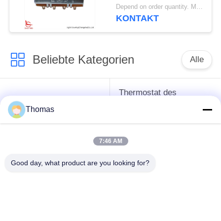
Depend on order quantity. MOQ:1000pcs, auch Stützprobelauf Menge.
KONTAKT
Beliebte Kategorien
Alle
Thermostat des
Thermostat ksd301
automatischen
Thomas
Zurücksetzens
7:46 AM
Handrücksteller-
Thermoschalter
Thermostat
ksd301
Good day, what product are you looking for?
Druckknopf-
Wippenschalter
elektrischer Schalter