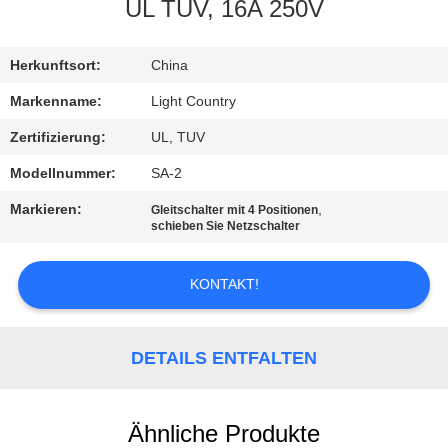
UL TUV, 16A 250V
FABRIK-
AUSFLUG
Herkunftsort:
China
Markenname:
Light Country
QUALITÄTSKONTROLLE
Zertifizierung:
UL, TUV
Modellnummer:
SA-2
TRETEN
Markieren:
,
Gleitschalter mit 4 Positionen
SIE
schieben Sie Netzschalter
MIT
KONTAKT!
UNS
IN
VERBINDUNG
DETAILS ENTFALTEN
NACHRICHTEN
Ähnliche Produkte