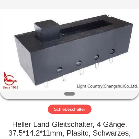
Light
Country(Changshu)
Co.,Ltd.
All
Rights
Reserved.
HAUS
PRODUKTE
VIDEOS
VR
SHOW
Schiebeschalter
ÜBER
Heller Land-Gleitschalter, 4 Gänge,
UNS
37.5*14.2*11mm, Plasitc, Schwarzes,