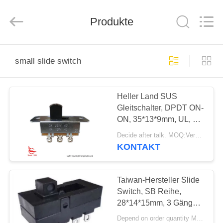
Light
Country(Changshu)
Co.,Ltd.
Produkte
All
Rights
Reserved.
HAUS
small slide switch
PRODUKTE
Heller Land SUS
Gleitschalter, DPDT ON-
VIDEOS
ON, 35*13*9mm, UL, 3A
250V Wechselstrom
Decide after talk. MOQ:Verhandelbar
VR
KONTAKT
SHOW
Taiwan-Hersteller Slide
ÜBER
Switch, SB Reihe,
28*14*15mm, 3 Gänge,
UNS
Schwarzes, 10A 250V
Depend on order quantity MOQ:1000