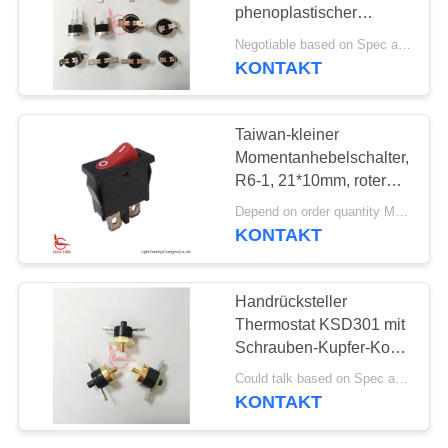
phenoplastischer
FÄLLE
thermischer Fall-T23
Negotiable based on Spec and Qty. MOQ:1000pcs
T24 KSD301
KONTAKT
SITEMAP
Taiwan-kleiner
Momentanhebelschalter,
PRIVACY
R6-1, 21*10mm, roter
POLICY
Knopf, SPST, 6A 250V
Depend on order quantity MOQ:3000pcs
KONTAKT
Handrücksteller
Thermostat KSD301 mit
Schrauben-Kupfer-Kopf
für Kaffeemaschine
Could talk based on Spec and Qty. MOQ:1000ea
KONTAKT