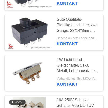
KONTAKT
FABRIK-
AUSFLUG
Gute Qualitäts-
Plastikgleitschalter, zwei
QUALITÄTSKONTROLLE
Gänge, 22*14*8mm,
Schwarzes, UL TUV,
Depend on detail spec and quantity. MOQ:1000pcs
16A 125V
KONTAKT
TRETEN
SIE
TW-Licht-Land-
MIT
Gleitschalter, S1-3,
UNS
Metall, Lebenausdauer
30000 Zyklen
IN
Verhandlungsfähig MOQ:Verhandelbar
KONTAKT
VERBINDUNG
16A 250V Schutz-
NACHRICHTEN
Schalter Vde UL-TUV