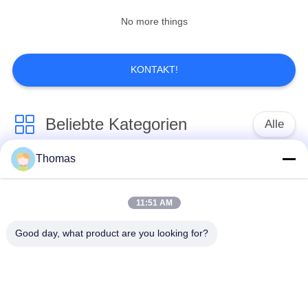
No more things
KONTAKT!
Beliebte Kategorien
Alle
Thomas
Thermostat des
Thermostat ksd301
automatischen
Zurücksetzens
11:51 AM
Good day, what product are you looking for?
Handrücksteller-
Thermoschalter
Thermostat
ksd301
Druckknopf-