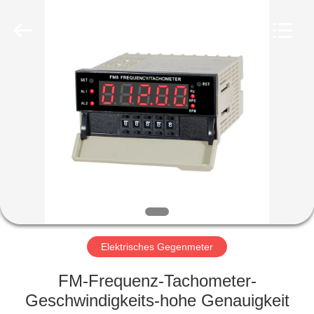
Light
Country(Changshu)
Co.,Ltd.
All
Rights
Reserved.
HAUS
PRODUKTE
VIDEOS
VR
SHOW
Elektrisches Gegenmeter
ÜBER
FM-Frequenz-Tachometer-
UNS
Geschwindigkeits-hohe Genauigkeit