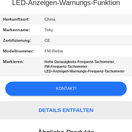
LED-Anzeigen-Warnungs-Funktion
FABRIK-
AUSFLUG
Herkunftsort:
China
Markenname:
Toky
QUALITÄTSKONTROLLE
Zertifizierung:
CE
Modellnummer:
FM-Reihe
TRETEN
Markieren:
,
Hohe Genauigkeits-Frequenz-Tachometer
SIE
,
FM-Frequenz-Tachometer
LED-Anzeigen-Warnungs-Frequenz-Tachometer
MIT
UNS
KONTAKT!
IN
VERBINDUNG
DETAILS ENTFALTEN
NACHRICHTEN