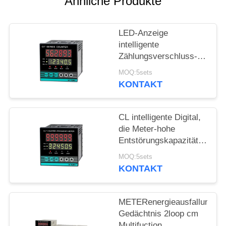
Ähnliche Produkte
FÄLLE
LED-Anzeige
intelligente
SITEMAP
Zählungsverschluss-
Funktion Ci-Reihe
MOQ:5sets
meter-RS485
PRIVACY
KONTAKT
Schlüssel
POLICY
CL intelligente Digital,
die Meter-hohe
Entstörungskapazität
RS485 LED-Anzeige
MOQ:5sets
zählt
KONTAKT
METERenergieausfallungs-
Gedächtnis 2loop cm
Multifuction