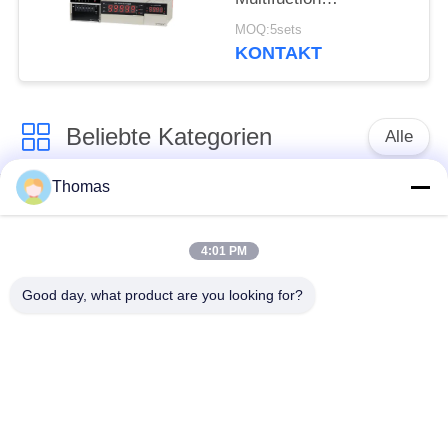
elektrischer
MOQ:5sets
Gegeninput u.
KONTAKT
Ausgabekanal 2loop
Beliebte Kategorien
Alle
Thomas
Thermostat des
Thermostat ksd301
automatischen
Zurücksetzens
4:01 PM
Good day, what product are you looking for?
Handrücksteller-
Thermoschalter
Thermostat
ksd301
Druckknopf-
Wippenschalter
elektrischer Schalter