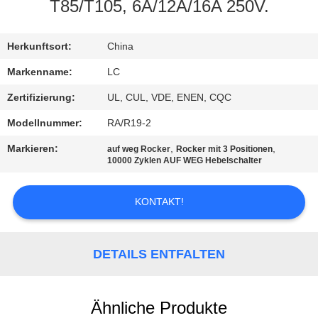
T85/T105, 6A/12A/16A 250V.
FABRIK-
AUSFLUG
Herkunftsort:
China
Markenname:
LC
QUALITÄTSKONTROLLE
Zertifizierung:
UL, CUL, VDE, ENEN, CQC
Modellnummer:
RA/R19-2
TRETEN
Markieren:
,
,
auf weg Rocker
Rocker mit 3 Positionen
SIE
10000 Zyklen AUF WEG Hebelschalter
MIT
KONTAKT!
UNS
IN
VERBINDUNG
DETAILS ENTFALTEN
NACHRICHTEN
Ähnliche Produkte