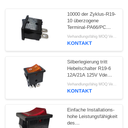
FÄLLE
10000 der Zyklus-R19-
10 überzogene
SITEMAP
Terminal-PA66/PC
Wohnung
Verhandlungsfähig MOQ:Verhandelbar
Hebelschalter-des
KONTAKT
PRIVACY
Kupfer-Silber
POLICY
Silberlegierung tritt
Hebelschalter R19-6
12A/21A 125V Vde
ENEC MIT
Verhandlungsfähig MOQ:Verhandelbar
Wechselstrom-UL-CUL
KONTAKT
in Verbindung
Einfache Installations-
hohe Leistungsfähigkeit
des