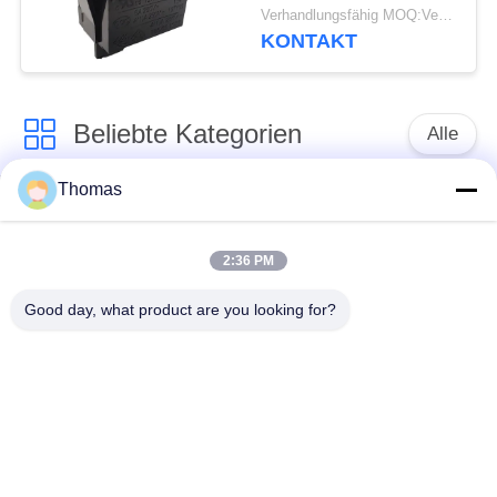
PA66-/PCwohnungs-
Verhandlungsfähig MOQ:Verhandelbar
Rocker-elektrische
KONTAKT
Schalter-R19-5
Beliebte Kategorien
Alle
Thomas
Thermostat des
Thermostat ksd301
automatischen
Zurücksetzens
2:36 PM
Good day, what product are you looking for?
Handrücksteller-
Thermoschalter
Thermostat
ksd301
Druckknopf-
Wippenschalter
elektrischer Schalter