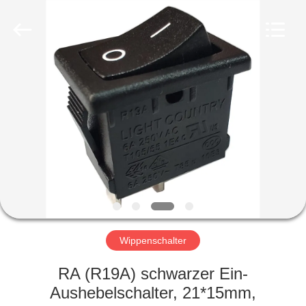
Light
Country(Changshu)
Co.,Ltd.
All
Rights
Reserved.
HAUS
PRODUKTE
VIDEOS
VR
SHOW
Wippenschalter
ÜBER
RA (R19A) schwarzer Ein-
UNS
Aushebelschalter, 21*15mm,