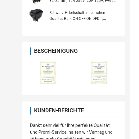
32*25mm, 16A 250V, 20A 125V, PA66
Wohnung, mit/ohne Lampe
Schwarz-Hebelschalter der hohen
Qualität R5-4 ON-OFF-ON DPDT,
32*25mm, 20A 125VAC
BESCHEINIGUNG
KUNDEN-BERICHTE
Dankt sehr viel für Ihre perfekte Qualität
und Promi-Service, halten wir Vertrag und