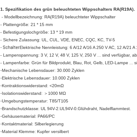
1. Spezifikation des grün beleuchteten Wippschalters RA(R19A).
- Modellbezeichnung: RA(R19A) beleuchteter Wippschalter
- Plattengröße: 21 * 15 mm
- Befestigungslochgröße: 13 * 19 mm
- Sichere Zulassung: UL, CUL, VDE, ENEC, CQC, KC, TV-5
- Schalter
Elektrische Nennleistung: 6 A/12 A/16 A 250 V AC, 12 A/21 A
- Lampenspannung: 3 V, 12 V, 48 V, 125 V, 250 V ... sind verfügbar, 
- Lampenfarbe: Grün für Bildprodukt, Blau, Rot, Gelb, LED-Lampe ... sin
-
Mechanische Lebensdauer: 30.000 Zyklen
-
Elektrische Lebensdauer: 10.000 Zyklen
-
Kontraktionswiderstand: <20mΩ
-
Isolationswiderstand: ＞1000 MΩ
-
Umgebungstemperatur: T85/T105
-
Brandschutzklasse: UL 94V-2.UL94V-0.Glühdraht, Nadelflammtest.
-
Gehäusematerial: PA66/PC
-
Kontaktmaterial: Silberlegierung
-
Material Klemme: Kupfer versilbert