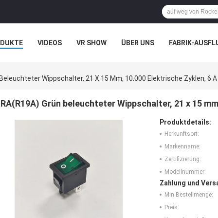
ODUKTE
VIDEOS
VR SHOW
ÜBER UNS
FABRIK-AUSFL
IT UNS IN VERBINDUNG
NACHRICHTEN
FÄLLE
eleuchteter Wippschalter, 21 X 15 Mm, 10.000 Elektrische Zyklen, 6 A
RA(R19A) Grün beleuchteter Wippschalter, 21 x 15 mm,
Produktdetails:
Herkunftsort:
Markenname:
Zertifizierung:
Modellnummer:
Zahlung und Vers
Min Bestellmenge:
Preis: