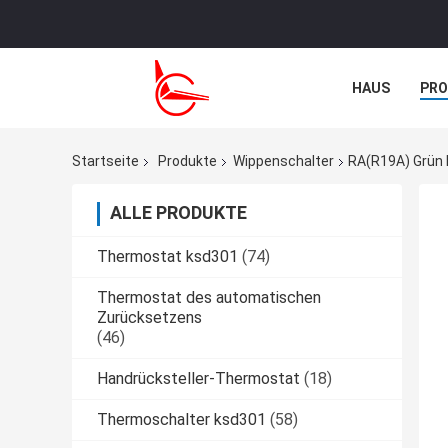
HAUS
PR
TRETEN SIE M
Startseite
Produkte
Wippenschalter
RA(R19A) Grün B
ALLE PRODUKTE
Thermostat ksd301
(74)
Thermostat des automatischen
Zurücksetzens
(46)
Handrücksteller-Thermostat
(18)
Thermoschalter ksd301
(58)