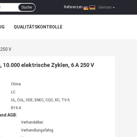
Referenzen
Suche
|
German
UG
QUALITÄTSKONTROLLE
 250 V
 10.000 elektrische Zyklen, 6 A 250 V
China
LC
UL, CUL, VDE, ENEC, CQC, KC, TV-5
R19-4
and AGB:
Verhandelbar
Verhandlungsfähig