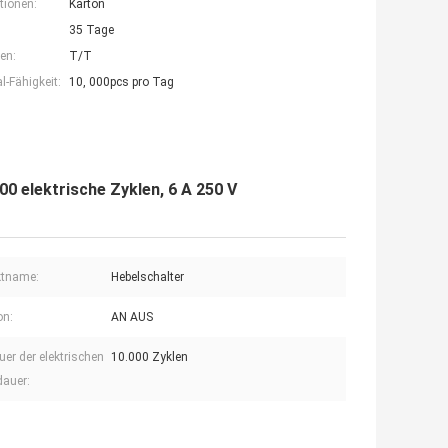
tionen:
Karton
35 Tage
en:
T/T
-Fähigkeit:
10, 000pcs pro Tag
0 elektrische Zyklen, 6 A 250 V
ktname:
Hebelschalter
on:
AN AUS
er der elektrischen
10.000 Zyklen
auer: