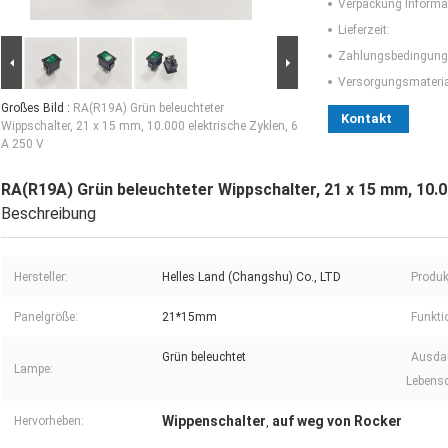
Verpackung Informa
Lieferzeit:
Zahlungsbedingung
Versorgungsmaterial
Großes Bild :
RA(R19A) Grün beleuchteter
Kontakt
Wippschalter, 21 x 15 mm, 10.000 elektrische Zyklen, 6
A 250 V
RA(R19A) Grün beleuchteter Wippschalter, 21 x 15 mm, 10.00
Beschreibung
Hersteller:
Helles Land (Changshu) Co., LTD
Produ
Panelgröße:
21*15mm
Funkti
Grün beleuchtet
Ausdau
Lampe:
Lebensd
Wippenschalter
auf weg von Rocker
Hervorheben:
,