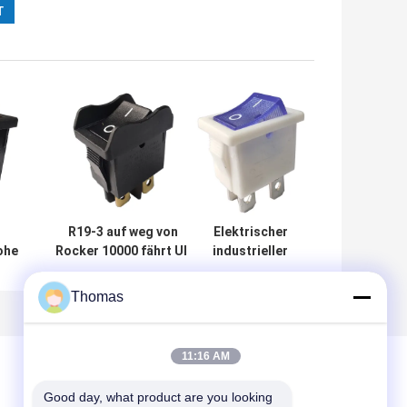
R19-3 auf weg von
Elektrischer
ohe
Rocker 10000 fährt UL
industrieller
keit
94V-0 Silberlegierungs-
Rocker R19-1
Kontakt-
10000 fährt
Thomas
ngs-
Feuerwiderstandsklasse
einfachen
sche
UL-94V-2 rad
Installations-
-5
Vertrags-
11:16 AM
Widerstand
<20mΩ rad
Good day, what product are you looking 