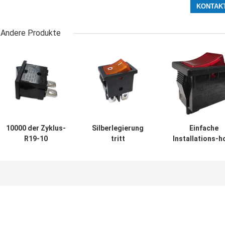
Andere Produkte
10000 der Zyklus-
Silberlegierung
Einfache
R19-10
tritt
Installations-h
überzogene
Hebelschalter
Leistungsfähig
Terminal-
R19-6 12A/21A
des
PA66/PC
125V Vde ENEC
PA66-/PCwohnu
Wohnung
MIT
Rocker-elektri
Hebelschalter-
Wechselstrom-
Schalter-R19
des Kupfer-Silber
UL-CUL in
Verbindung