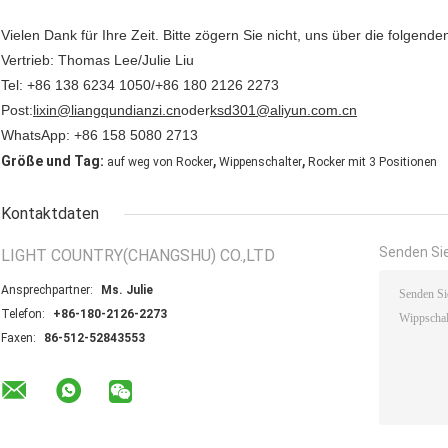
Vielen Dank für Ihre Zeit. Bitte zögern Sie nicht, uns über die folgend
Vertrieb: Thomas Lee/Julie Liu
Tel: +86 138 6234 1050/+86 180 2126 2273
Post:
lixin@liangqundianzi.cn
oder
ksd301@aliyun.com.cn
WhatsApp: +86 158 5080 2713
,
,
Größe und Tag:
auf weg von Rocker
Wippenschalter
Rocker mit 3 Positionen
Kontaktdaten
Senden Sie
LIGHT COUNTRY(CHANGSHU) CO.,LTD
Ansprechpartner:
Ms. Julie
Telefon:
+86-180-2126-2273
Faxen:
86-512-52843553