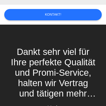
FÄLLE
KONTAKT!
SITEMAP
PRIVACY
POLICY
Dankt sehr viel für
Ihre perfekte Qualität
und Promi-Service,
halten wir Vertrag
und tätigen mehr
Geschäft mit Ihnen!