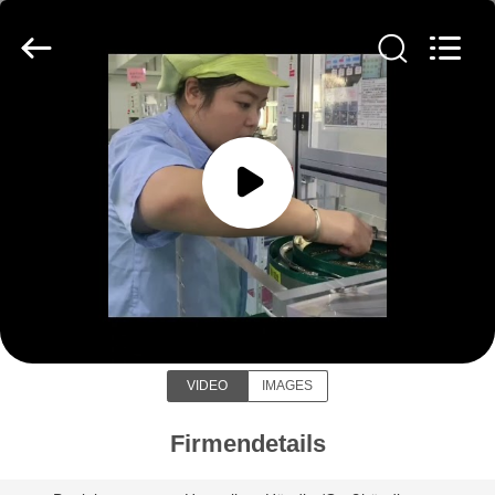
Light
Country(Changshu)
Co.,Ltd.
All
Rights
Reserved.
HAUS
PRODUKTE
VIDEOS
Light Country(Changshu) Co.,Ltd
VR
SHOW
VIDEO
IMAGES
ÜBER
Firmendetails
UNS