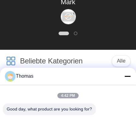
Mark
Beliebte Kategorien
Alle
Thomas
Thermostat des
Thermostat ksd301
automatischen
Zurücksetzens
4:42 PM
Good day, what product are you looking for?
Handrücksteller-
Thermoschalter
Thermostat
ksd301