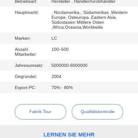
Betriebsart:
Hersteller , Händler/Großhändler
FABRIK-
Hauptmarkt:
, Nordamerika-, Südamerikas ,Western
Europe, Osteuropa ,Eastern Asia,
AUSFLUG
Südostasien Mittlere Osten
,Africa,Oceania,Worldwide
Marken:
LC
QUALITÄTSKONTROLLE
Anzahl
100~500
Mitarbeiter:
TRETEN
Jahresumsatz:
5000000-6000000
SIE
Gegründet:
2004
MIT
Export-PC:
70% - 80%
UNS
IN
VERBINDUNG
Fabrik Tour
Qualitätskontrolle
NACHRICHTEN
LERNEN SIE MEHR