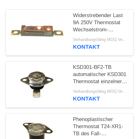
FÄLLE
Widerstrebender Last
9A 250V Thermostat
SITEMAP
Wechselstrom-
automatischen
Verhandlungsfähig MOQ:Verhandelbar
Zurücksetzens stellte
KONTAKT
PRIVACY
Temp 15K~50K T26-
110-A zurück
POLICY
KSD301-BF2-TB
automatischer KSD301
Thermostat einzelner
Pole - sondern Sie
Verhandlungsfähig MOQ:Verhandelbar
Wurfs-Höhe 12.4mm
KONTAKT
aus
Phenoplastischer
Thermostat T24-XR1-
TB des Fall-