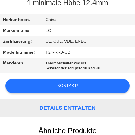
1 minimale Höhe 12.4mm
FABRIK-
AUSFLUG
Herkunftsort:
China
Markenname:
LC
QUALITÄTSKONTROLLE
Zertifizierung:
UL, CUL, VDE, ENEC
Modellnummer:
T24-RR9-CB
TRETEN
Markieren:
,
Thermoschalter ksd301
SIE
Schalter der Temperatur ksd301
MIT
KONTAKT!
UNS
IN
VERBINDUNG
DETAILS ENTFALTEN
NACHRICHTEN
Ähnliche Produkte