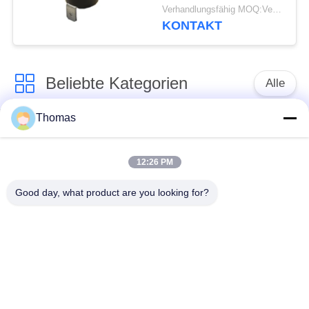
automatischen
Verhandlungsfähig MOQ:Verhandelbar
Zurücksetzens mit
KONTAKT
funktionierendem Temp
0℃~250℃ UL/CUL
Beliebte Kategorien
Alle
Thomas
Thermostat des
Thermostat ksd301
automatischen
Zurücksetzens
12:26 PM
Good day, what product are you looking for?
Handrücksteller-
Thermoschalter
Thermostat
ksd301
Druckknopf-
Wippenschalter
elektrischer Schalter