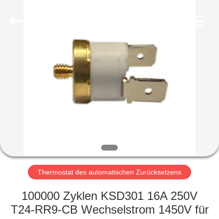
Light
Country(Changshu)
Co.,Ltd.
All
Rights
Reserved.
HAUS
PRODUKTE
VIDEOS
VR
SHOW
Thermostat des automatischen Zurücksetzens
ÜBER
100000 Zyklen KSD301 16A 250V
UNS
T24-RR9-CB Wechselstrom 1450V für