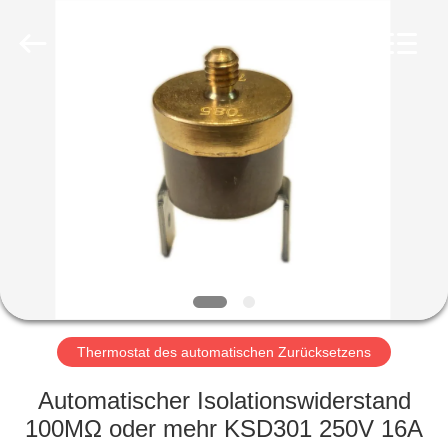
Light
Country(Changshu)
Co.,Ltd.
All
Rights
Reserved.
HAUS
PRODUKTE
VIDEOS
VR
SHOW
Thermostat des automatischen Zurücksetzens
ÜBER
Automatischer Isolationswiderstand
UNS
100MΩ oder mehr KSD301 250V 16A