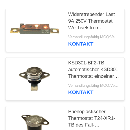
FÄLLE
Widerstrebender Last
9A 250V Thermostat
SITEMAP
Wechselstrom-
automatischen
Verhandlungsfähig MOQ:Verhandelbar
Zurücksetzens stellte
KONTAKT
PRIVACY
Temp 15K~50K T26-
110-A zurück
POLICY
KSD301-BF2-TB
automatischer KSD301
Thermostat einzelner
Pole - sondern Sie
Verhandlungsfähig MOQ:Verhandelbar
Wurfs-Höhe 12.4mm
KONTAKT
aus
Phenoplastischer
Thermostat T24-XR1-
TB des Fall-