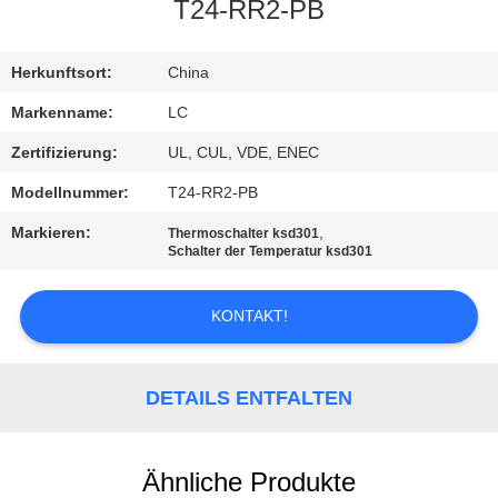
T24-RR2-PB
FABRIK-
AUSFLUG
Herkunftsort:
China
Markenname:
LC
QUALITÄTSKONTROLLE
Zertifizierung:
UL, CUL, VDE, ENEC
Modellnummer:
T24-RR2-PB
TRETEN
Markieren:
,
Thermoschalter ksd301
SIE
Schalter der Temperatur ksd301
MIT
KONTAKT!
UNS
IN
VERBINDUNG
DETAILS ENTFALTEN
NACHRICHTEN
Ähnliche Produkte