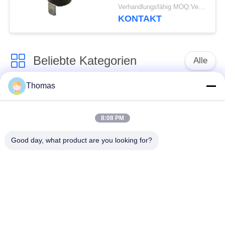
automatischen
Verhandlungsfähig MOQ:Verhandelbar
Zurücksetzens mit
KONTAKT
funktionierendem Temp
0℃~250℃ UL/CUL
Beliebte Kategorien
Alle
Thomas
Thermostat des
Thermostat ksd301
automatischen
Zurücksetzens
8:08 PM
Good day, what product are you looking for?
Handrücksteller-
Thermoschalter
Thermostat
ksd301
Druckknopf-
Wippenschalter
elektrischer Schalter