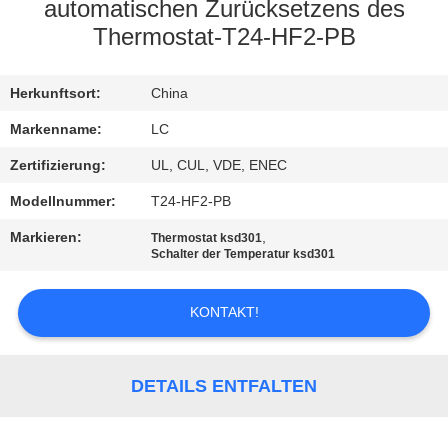
automatischen Zurücksetzens des
FABRIK-
Thermostat-T24-HF2-PB
AUSFLUG
Herkunftsort:
China
QUALITÄTSKONTROLLE
Markenname:
LC
Zertifizierung:
UL, CUL, VDE, ENEC
TRETEN
Modellnummer:
T24-HF2-PB
SIE
Markieren:
,
Thermostat ksd301
MIT
Schalter der Temperatur ksd301
UNS
KONTAKT!
IN
VERBINDUNG
DETAILS ENTFALTEN
NACHRICHTEN