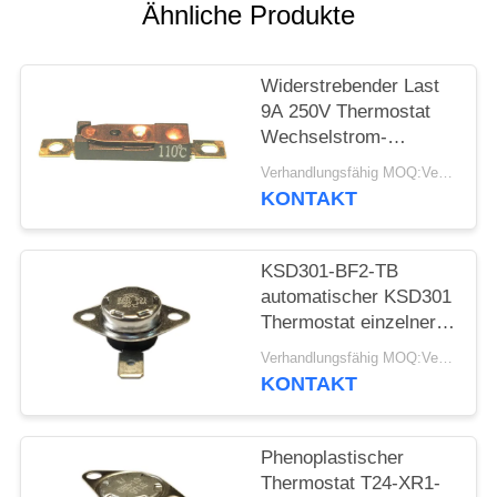
Ähnliche Produkte
FÄLLE
Widerstrebender Last
SITEMAP
9A 250V Thermostat
Wechselstrom-
automatischen
Verhandlungsfähig MOQ:Verhandelbar
PRIVACY
Zurücksetzens stellte
KONTAKT
POLICY
Temp 15K~50K T26-
110-A zurück
KSD301-BF2-TB
automatischer KSD301
Thermostat einzelner
Pole - sondern Sie
Verhandlungsfähig MOQ:Verhandelbar
Wurfs-Höhe 12.4mm
KONTAKT
aus
Phenoplastischer
Thermostat T24-XR1-