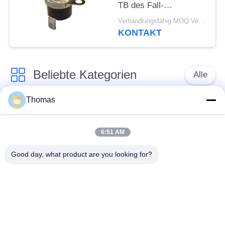
TB des Fall-
automatischen
Verhandlungsfähig MOQ:Verhandelbar
Zurücksetzens mit
KONTAKT
funktionierendem Temp
0℃~250℃ UL/CUL
Beliebte Kategorien
Alle
Thomas
Thermostat des
Thermostat ksd301
automatischen
Zurücksetzens
6:51 AM
Good day, what product are you looking for?
Handrücksteller-
Thermoschalter
Thermostat
ksd301
Druckknopf-
Wippenschalter
elektrischer Schalter