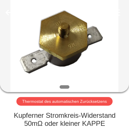
Light
Country(Changshu)
Co.,Ltd.
All
Rights
Reserved.
HAUS
PRODUKTE
VIDEOS
VR
SHOW
Thermostat des automatischen Zurücksetzens
ÜBER
Kupferner Stromkreis-Widerstand
UNS
50mΩ oder kleiner KAPPE