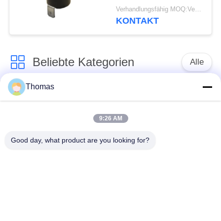
automatischen
Verhandlungsfähig MOQ:Verhandelbar
Zurücksetzens mit
KONTAKT
funktionierendem Temp
0℃~250℃ UL/CUL
Beliebte Kategorien
Alle
Thomas
Thermostat des
Thermostat ksd301
automatischen
Zurücksetzens
9:26 AM
Good day, what product are you looking for?
Handrücksteller-
Thermoschalter
Thermostat
ksd301
Druckknopf-
Wippenschalter
elektrischer Schalter