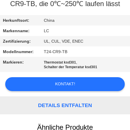
CR9-TB, die 0℃~250℃ laufen lässt
FABRIK-
AUSFLUG
Herkunftsort:
China
Markenname:
LC
QUALITÄTSKONTROLLE
Zertifizierung:
UL, CUL, VDE, ENEC
Modellnummer:
T24-CR9-TB
TRETEN
Markieren:
,
Thermostat ksd301
SIE
Schalter der Temperatur ksd301
MIT
UNS
KONTAKT!
IN
VERBINDUNG
DETAILS ENTFALTEN
NACHRICHTEN
Ähnliche Produkte