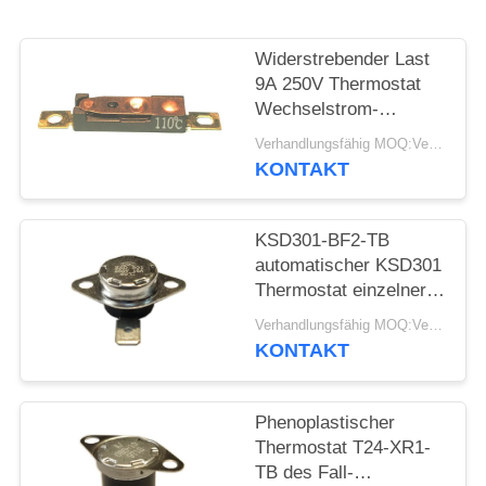
FÄLLE
Widerstrebender Last
9A 250V Thermostat
SITEMAP
Wechselstrom-
automatischen
Verhandlungsfähig MOQ:Verhandelbar
Zurücksetzens stellte
KONTAKT
PRIVACY
Temp 15K~50K T26-
POLICY
110-A zurück
KSD301-BF2-TB
automatischer KSD301
Thermostat einzelner
Pole - sondern Sie
Verhandlungsfähig MOQ:Verhandelbar
Wurfs-Höhe 12.4mm
KONTAKT
aus
Phenoplastischer
Thermostat T24-XR1-
TB des Fall-