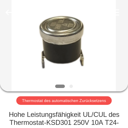
Light
Country(Changshu)
Co.,Ltd.
All
Rights
Reserved.
HAUS
PRODUKTE
VIDEOS
VR
SHOW
Thermostat des automatischen Zurücksetzens
ÜBER
Hohe Leistungsfähigkeit UL/CUL des
UNS
Thermostat-KSD301 250V 10A T24-