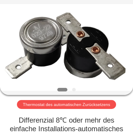
Light
Country(Changshu)
Co.,Ltd.
All
Rights
Reserved.
HAUS
PRODUKTE
VIDEOS
VR
SHOW
Thermostat des automatischen Zurücksetzens
ÜBER
Differenzial 8℃ oder mehr des
UNS
einfache Installations-automatisches