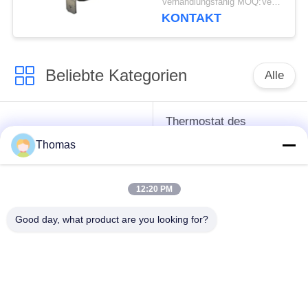
Verhandlungsfähig MOQ:Verhandelbar
Zurücksetzens mit
KONTAKT
funktionierendem Temp
0℃~250℃ UL/CUL
Beliebte Kategorien
Alle
Thermostat des
Thermostat ksd301
automatischen
Thomas
Zurücksetzens
12:20 PM
Handrücksteller-
Thermoschalter
Thermostat
ksd301
Good day, what product are you looking for?
Druckknopf-
Wippenschalter
elektrischer Schalter