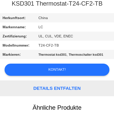
KSD301 Thermostat-T24-CF2-TB
FABRIK-
AUSFLUG
Herkunftsort:
China
Markenname:
LC
QUALITÄTSKONTROLLE
Zertifizierung:
UL, CUL, VDE, ENEC
Modellnummer:
T24-CF2-TB
TRETEN
Markieren:
,
Thermostat ksd301
Thermoschalter ksd301
SIE
MIT
KONTAKT!
UNS
IN
DETAILS ENTFALTEN
VERBINDUNG
NACHRICHTEN
Ähnliche Produkte