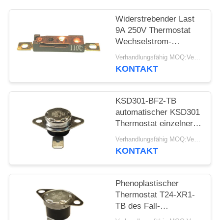
FÄLLE
Widerstrebender Last
9A 250V Thermostat
Wechselstrom-
SITEMAP
automatischen
Verhandlungsfähig MOQ:Verhandelbar
Zurücksetzens stellte
KONTAKT
Temp 15K~50K T26-
PRIVACY
110-A zurück
POLICY
KSD301-BF2-TB
automatischer KSD301
Thermostat einzelner
Pole - sondern Sie
Verhandlungsfähig MOQ:Verhandelbar
Wurfs-Höhe 12.4mm
KONTAKT
aus
Phenoplastischer
Thermostat T24-XR1-
TB des Fall-
automatischen