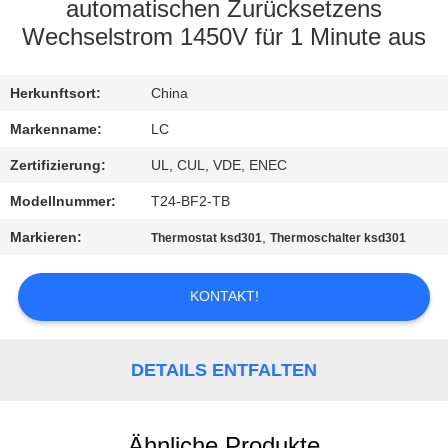
automatischen Zurücksetzens
FABRIK-
Wechselstrom 1450V für 1 Minute aus
AUSFLUG
Herkunftsort:
China
QUALITÄTSKONTROLLE
Markenname:
LC
Zertifizierung:
UL, CUL, VDE, ENEC
TRETEN
Modellnummer:
T24-BF2-TB
SIE
Markieren:
,
Thermostat ksd301
Thermoschalter ksd301
MIT
UNS
KONTAKT!
IN
VERBINDUNG
DETAILS ENTFALTEN
NACHRICHTEN
Ähnliche Produkte