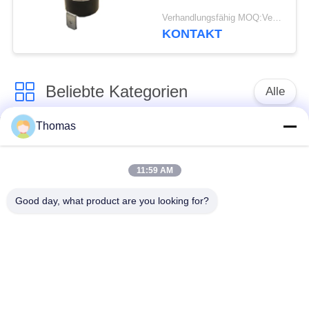
automatischen
Verhandlungsfähig MOQ:Verhandelbar
Zurücksetzens mit
KONTAKT
funktionierendem Temp
0℃~250℃ UL/CUL
Beliebte Kategorien
Alle
Thomas
Thermostat des
Thermostat ksd301
automatischen
Zurücksetzens
11:59 AM
Good day, what product are you looking for?
Handrücksteller-
Thermoschalter
Thermostat
ksd301
Druckknopf-
Wippenschalter
elektrischer Schalter