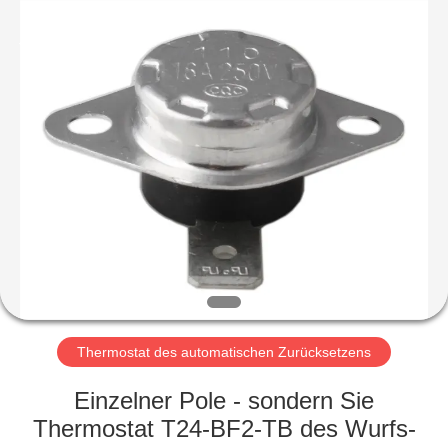
Light
Country(Changshu)
Co.,Ltd.
All
Rights
Reserved.
HAUS
PRODUKTE
VIDEOS
VR
SHOW
Thermostat des automatischen Zurücksetzens
ÜBER
Einzelner Pole - sondern Sie
UNS
Thermostat T24-BF2-TB des Wurfs-