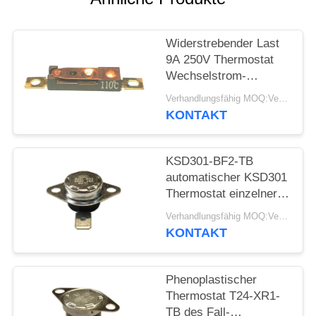
FÄLLE
Widerstrebender Last
9A 250V Thermostat
SITEMAP
Wechselstrom-
automatischen
Verhandlungsfähig MOQ:Verhandelbar
Zurücksetzens stellte
PRIVACY
KONTAKT
Temp 15K~50K T26-
POLICY
110-A zurück
KSD301-BF2-TB
automatischer KSD301
Thermostat einzelner
Pole - sondern Sie
Verhandlungsfähig MOQ:Verhandelbar
Wurfs-Höhe 12.4mm
KONTAKT
aus
Phenoplastischer
Thermostat T24-XR1-
TB des Fall-