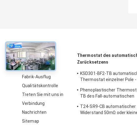
über
Thermostat des automatisc
Zurücksetzens
Über uns
KSD301-BF2-TB automatisc
Fabrik-Ausflug
Thermostat einzelner Pole -
Qualitätskontrolle
Wurfs-Höhe 12.4mm aus
Phenoplastischer Thermost
Treten Sie mit uns in
TB des Fall-automatischen
Zurücksetzens mit funktio
Verbindung
T24-SR9-CB automatischer 
Temp 0℃~250℃ UL/CUL
Nachrichten
Widerstand 50mΩ oder klein
Thermoschalter-Ksd301
Sitemap