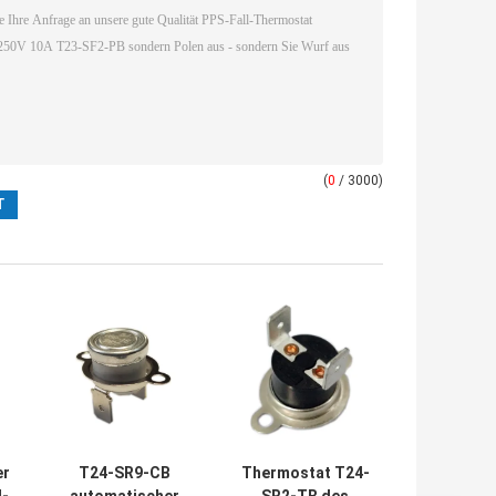
(
0
/ 3000)
er
T24-SR9-CB
Thermostat T24-