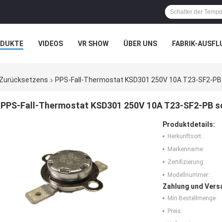
ODUKTE
VIDEOS
VR SHOW
ÜBER UNS
FABRIK-AUSFL
IT UNS IN VERBINDUNG
NACHRICHTEN
FÄLLE
 Zurücksetzens
PPS-Fall-Thermostat KSD301 250V 10A T23-SF2-PB S
PPS-Fall-Thermostat KSD301 250V 10A T23-SF2-PB so
Produktdetails:
Herkunftsort:
Markenname:
Zertifizierung:
Modellnummer:
Zahlung und Vers
Min Bestellmenge:
Preis: