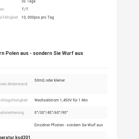
35 Tage
en:
T/T
-Fähigkeit:
10, 000pcs pro Tag
 Polen aus - sondern Sie Wurf aus
50mΩ oder kleiner
reis-Widerstand:
chlagsfestigkeit:
Wechselstrom 1,450V für 1 Min.
alorientierung:
0°/30°/45°/60°/90°
Einzelner Pfosten - sondern Sie Wurf aus
peratur ksd301