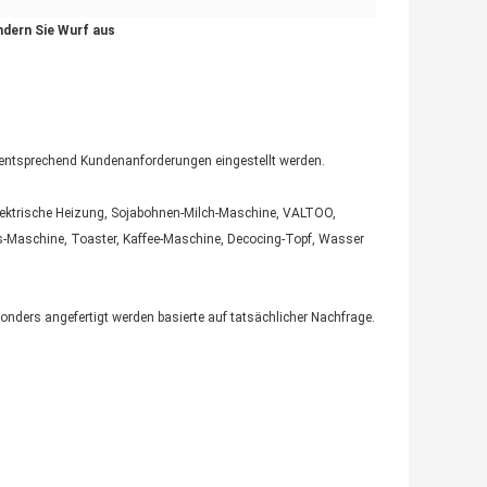
dern Sie Wurf aus
n entsprechend Kundenanforderungen eingestellt werden.
elektrische Heizung, Sojabohnen-Milch-Maschine, VALTOO,
s-Maschine, Toaster, Kaffee-Maschine, Decocing-Topf, Wasser
nders angefertigt werden basierte auf tatsächlicher Nachfrage.