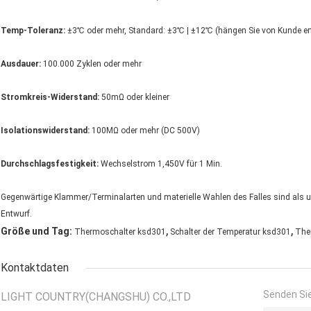
Temp-Toleranz:
±3℃ oder mehr, Standard: ±3℃ | ±12℃ (hängen Sie von Kunde er
Ausdauer:
100.000 Zyklen oder mehr
Stromkreis-Widerstand:
50mΩ oder kleiner
Isolationswiderstand:
100MΩ oder mehr (DC 500V)
Durchschlagsfestigkeit:
Wechselstrom 1,450V für 1 Min.
Gegenwärtige Klammer/Terminalarten und materielle Wahlen des Falles sind als
Entwurf.
,
,
Größe und Tag:
Thermoschalter ksd301
Schalter der Temperatur ksd301
The
Kontaktdaten
Senden Sie
LIGHT COUNTRY(CHANGSHU) CO.,LTD