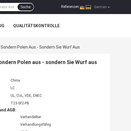
Referenzen
Suche
|
German
UG
QUALITÄTSKONTROLLE
ondern Polen Aus - Sondern Sie Wurf Aus
ndern Polen aus - sondern Sie Wurf aus
China
LC
UL, CUL, VDE, ENEC
T23-SF2-PB
and AGB:
Verhandelbar
Verhandlungsfähig