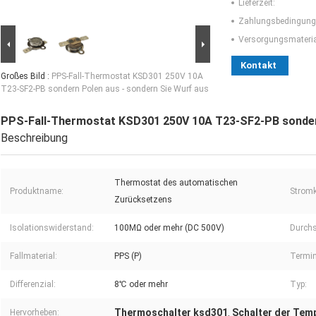
Lieferzeit:
Zahlungsbedingung
Versorgungsmaterial
Kontakt
Großes Bild :
PPS-Fall-Thermostat KSD301 250V 10A
T23-SF2-PB sondern Polen aus - sondern Sie Wurf aus
PPS-Fall-Thermostat KSD301 250V 10A T23-SF2-PB sondern
Beschreibung
Thermostat des automatischen
Produktname:
Stromk
Zurücksetzens
Isolationswiderstand:
100MΩ oder mehr (DC 500V)
Durchs
Fallmaterial:
PPS (P)
Termin
Differenzial:
8℃ oder mehr
Typ:
Thermoschalter ksd301
Schalter der Tem
Hervorheben:
,