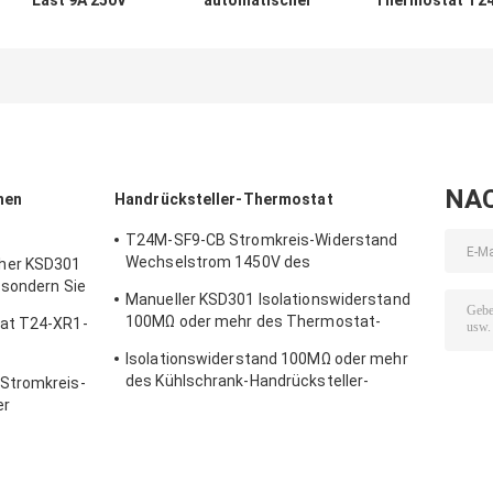
Last 9A 250V
automatischer
Thermostat T24
Thermostat
KSD301
XR1-TB des Fall
Wechselstrom-
Thermostat
automatischen
automatischen
einzelner Pole -
Zurücksetzens
Zurücksetzens
sondern Sie
mit
stellte Temp
Wurfs-Höhe
funktionierend
15K~50K T26-
12.4mm aus
Temp 0℃~250
110-A zurück
UL/CUL
NA
hen
Handrücksteller-Thermostat
T24M-SF9-CB Stromkreis-Widerstand
Wechselstrom 1450V des
her KSD301
Handrücksteller-Thermostat-50mΩ für 1
 sondern Sie
Manueller KSD301 Isolationswiderstand
Min.
100MΩ oder mehr des Thermostat-
at T24-XR1-
T24M-RF9-PB für Haushaltsgerät
Isolationswiderstand 100MΩ oder mehr
nierendem
des Kühlschrank-Handrücksteller-
Stromkreis-
Thermostat-T24M-RF2-TB
er