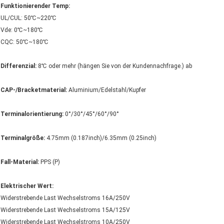
Funktionierender Temp:
UL/CUL: 50℃~220℃
Vde: 0℃~180℃
CQC: 50℃~180℃
Differenzial:
8℃ oder mehr (hängen Sie von der Kundennachfrage.) ab
CAP-/Bracketmaterial:
Aluminium/Edelstahl/Kupfer
Terminalorientierung:
0°/30°/45°/60°/90°
Terminalgröße:
4.75mm (0.187inch)/6.35mm (0.25inch)
Fall-Material:
PPS (P)
Elektrischer Wert:
Widerstrebende Last Wechselstroms 16A/250V
Widerstrebende Last Wechselstroms 15A/125V
Widerstrebende Last Wechselstroms 10A/250V