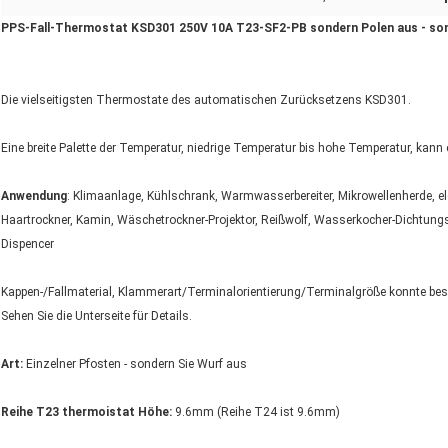
PPS-Fall-Thermostat KSD301 250V 10A T23-SF2-PB sondern Polen aus - son
Die vielseitigsten Thermostate des automatischen Zurücksetzens KSD301.
Eine breite Palette der Temperatur, niedrige Temperatur bis hohe Temperatur, kan
Anwendung
: Klimaanlage, Kühlschrank, Warmwasserbereiter, Mikrowellenherde, 
Haartrockner, Kamin, Wäschetrockner-Projektor, Reißwolf, Wasserkocher-Dichtung
Dispencer
Kappen-/Fallmaterial, Klammerart/Terminalorientierung/Terminalgröße konnte beso
Sehen Sie die Unterseite für Details.
Art:
Einzelner Pfosten - sondern Sie Wurf aus
Reihe T23 thermoistat Höhe:
9.6mm (Reihe T24 ist 9.6mm)