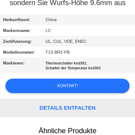
sondern Sie Wurfs-Höhe 9.6mm aus
FABRIK-
AUSFLUG
Herkunftsort:
China
Markenname:
LC
QUALITÄTSKONTROLLE
Zertifizierung:
UL, CUL, VDE, ENEC
Modellnummer:
T23-BR2-PB
TRETEN
Markieren:
,
Thermoschalter ksd301
SIE
Schalter der Temperatur ksd301
MIT
KONTAKT!
UNS
IN
VERBINDUNG
DETAILS ENTFALTEN
NACHRICHTEN
Ähnliche Produkte