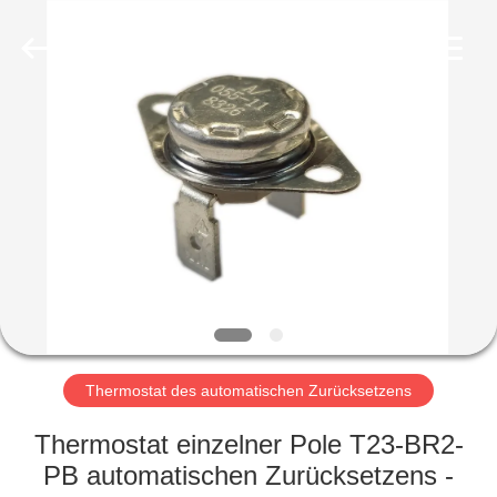
Light
Country(Changshu)
Co.,Ltd.
All
Rights
Reserved.
HAUS
PRODUKTE
VIDEOS
VR
SHOW
Thermostat des automatischen Zurücksetzens
ÜBER
Thermostat einzelner Pole T23-BR2-
UNS
PB automatischen Zurücksetzens -