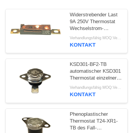
FÄLLE
Widerstrebender Last
9A 250V Thermostat
SITEMAP
Wechselstrom-
automatischen
Verhandlungsfähig MOQ:Verhandelbar
Zurücksetzens stellte
KONTAKT
PRIVACY
Temp 15K~50K T26-
110-A zurück
POLICY
KSD301-BF2-TB
automatischer KSD301
Thermostat einzelner
Pole - sondern Sie
Verhandlungsfähig MOQ:Verhandelbar
Wurfs-Höhe 12.4mm
KONTAKT
aus
Phenoplastischer
Thermostat T24-XR1-
TB des Fall-