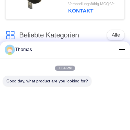
automatischen
Verhandlungsfähig MOQ:Verhandelbar
Zurücksetzens mit
KONTAKT
funktionierendem Temp
0℃~250℃ UL/CUL
Beliebte Kategorien
Alle
Thomas
Thermostat des
Thermostat ksd301
automatischen
Zurücksetzens
3:04 PM
Good day, what product are you looking for?
Handrücksteller-
Thermoschalter
Thermostat
ksd301
Druckknopf-
Wippenschalter
elektrischer Schalter