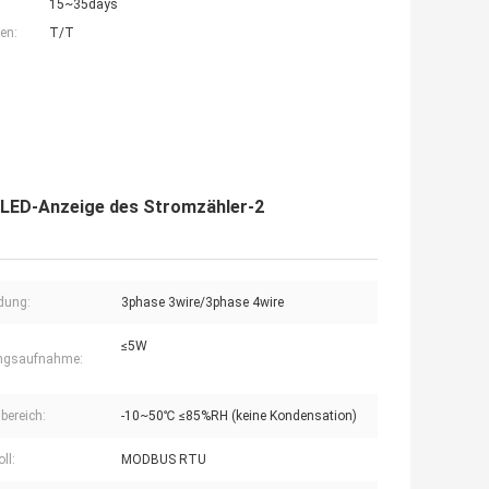
15~35days
en:
T/T
 LED-Anzeige des Stromzähler-2
dung:
3phase 3wire/3phase 4wire
≤5W
ungsaufnahme:
bereich:
-10~50℃ ≤85%RH (keine Kondensation)
ll:
MODBUS RTU