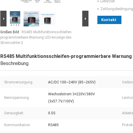
Lieferzeit:
Zahlungsbedingung
Kontakt
Großes Bild :
RS485 Multifunktionsschleifen-
programmierbare Warnung LED-Anzeige des
Stromzähler-2
RS485 Multifunktionsschleifen-programmierbare Warnung
Beschreibung
Stromversorgung:
AC/DC 100~240V (85~265V)
Verbin
Wechselstrom 3×220V/380V
Nennspannung:
Leist
(3x57.7V/100V)
Genauigkeit:
0.5S
Arbeits
Kommunikation:
RS485
Protoko