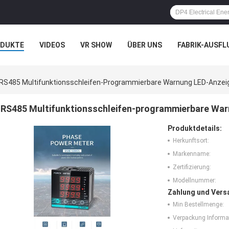
ODUKTE
VIDEOS
VR SHOW
ÜBER UNS
FABRIK-AUSFL
IT UNS IN VERBINDUNG
NACHRICHTEN
FÄLLE
RS485 Multifunktionsschleifen-Programmierbare Warnung LED-Anzei
RS485 Multifunktionsschleifen-programmierbare War
Produktdetails:
Herkunftsort:
Markenname:
Zertifizierung:
Modellnummer:
Zahlung und Vers
Min Bestellmenge:
Verpackung Informa