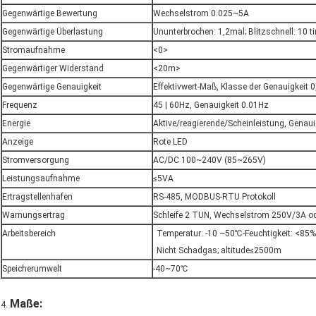
Gegenwärtige Bewertung
Wechselstrom 0.025~5A
Gegenwärtige Überlastung
Ununterbrochen: 1,2mal; Blitzschnell: 10 
Stromaufnahme
<0>
Gegenwärtiger Widerstand
<20m>
Gegenwärtige Genauigkeit
Effektivwert-Maß, Klasse der Genauigkeit 0
Frequenz
45 | 60Hz, Genauigkeit 0.01Hz
Energie
Aktive/reagierende/Scheinleistung, Genauig
Anzeige
Rote LED
Stromversorgung
AC/DC 100~240V (85~265V)
Leistungsaufnahme
≤5VA
Ertragstellenhafen
RS-485, MODBUS-RTU Protokoll
Warnungsertrag
Schleife 2 TUN, Wechselstrom 250V/3A o
Arbeitsbereich
Temperatur: -10 ~50℃-Feuchtigkeit: <8
Nicht Schadgas; altitude≤2500m
Speicherumwelt
-40~70℃
Maße:
4.