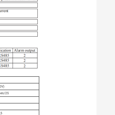
0V)
imes/2S
,5