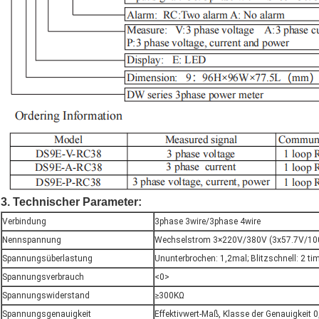
3. Technischer Parameter:
Verbindung
3phase 3wire/3phase 4wire
Nennspannung
Wechselstrom 3×220V/380V (3x57.7V/10
Spannungsüberlastung
Ununterbrochen: 1,2mal; Blitzschnell: 2 t
Spannungsverbrauch
<0>
Spannungswiderstand
≥300KΩ
Spannungsgenauigkeit
Effektivwert-Maß, Klasse der Genauigkeit 0