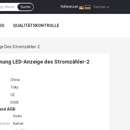
Referenzen
Suche
|
German
UG
QUALITÄTSKONTROLLE
ge Des Stromzähler-2
nung LED-Anzeige des Stromzähler-2
China
Toky
CE
DS9E
and AGB:
5sets
tionen:
Karton