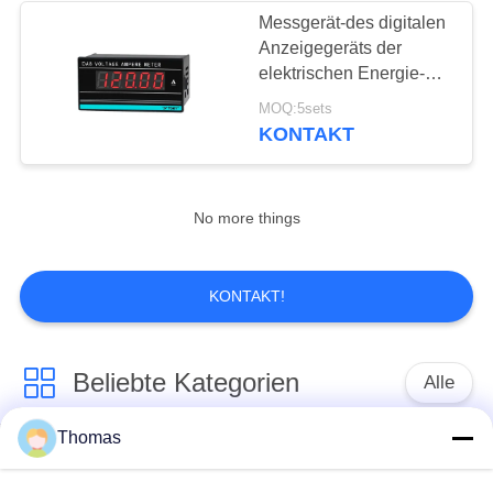
Messgerät-des digitalen
Anzeigegeräts der
elektrischen Energie-
DA8 Volt-Ampere-
MOQ:5sets
Prüfvorrichtung 0.3%FS
KONTAKT
No more things
KONTAKT!
Beliebte Kategorien
Alle
Thomas
Thermostat des
Thermostat ksd301
automatischen