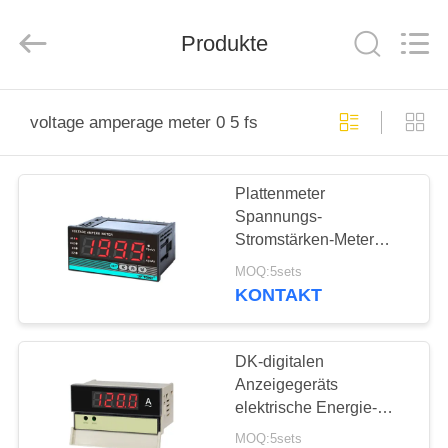
Light
Country(Changshu)
Co.,Ltd.
Produkte
All
Rights
Reserved.
HAUS
voltage amperage meter 0 5 fs
PRODUKTE
Plattenmeter
Spannungs-
VIDEOS
Stromstärken-Meter
0.5%FS DL-Reihen-
MOQ:5sets
4Digits LED-Anzeige
VR
KONTAKT
SHOW
DK-digitalen
ÜBER
Anzeigegeräts
elektrische Energie-
UNS
Messgerät des
MOQ:5sets