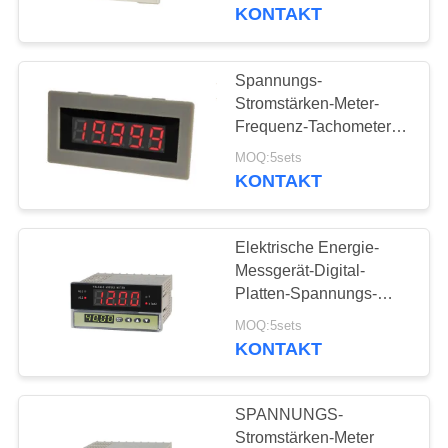
Spannungs-
KONTAKT
Stromstärken-Meter-
FABRIK-
0.5%FS
AUSFLUG
Spannungs-
Stromstärken-Meter-
QUALITÄTSKONTROLLE
Frequenz-Tachometer-
Zählung 0.5%FS DM-
MOQ:5sets
Reihe digitalen
KONTAKT
TRETEN
Anzeigegeräts
SIE
Elektrische Energie-
MIT
Messgerät-Digital-
UNS
Platten-Spannungs-
Stromstärken-Meter
IN
MOQ:5sets
0.5%FS DL8A
KONTAKT
VERBINDUNG
SPANNUNGS-
NACHRICHTEN
Stromstärken-Meter