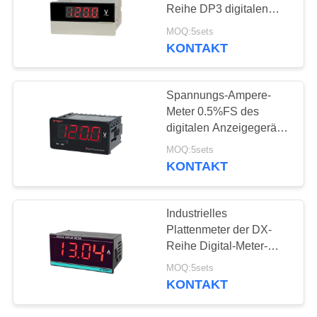
Reihe DP3 digitalen
FÄLLE
Anzeigegeräts
MOQ:5sets
Multifunktions
KONTAKT
SITEMAP
Spannungs-Ampere-
Meter 0.5%FS des
PRIVACY
digitalen Anzeigegeräts
POLICY
der DK-Kurzschluss-
MOQ:5sets
Rechtssachen-3 1/2
KONTAKT
Industrielles
Plattenmeter der DX-
Reihe Digital-Meter-
Spannung und der
MOQ:5sets
Stromstärke
KONTAKT