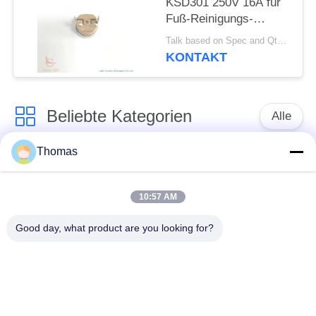
KSD301 250V 16A für
Fuß-Reinigungs-
Becken
Talk based on Spec and Qty. MOQ:1000pcs, aber auch Stützprobelauf Menge.
KONTAKT
Beliebte Kategorien
Alle
Thomas
Thermostat des
Thermostat ksd301
automatischen
Zurücksetzens
10:57 AM
Good day, what product are you looking for?
Handrücksteller-
Thermoschalter
Thermostat
ksd301
Druckknopf-
Wippenschalter
elektrischer Schalter