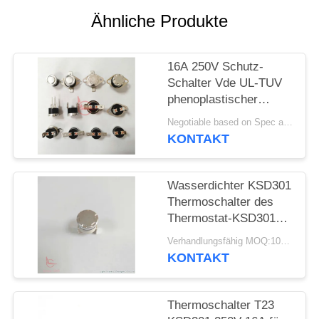
Ähnliche Produkte
FÄLLE
16A 250V Schutz-
SITEMAP
Schalter Vde UL-TUV
phenoplastischer
PRIVACY
thermischer Fall-T23
Negotiable based on Spec and Qty. MOQ:1000pcs
T24 KSD301
POLICY
KONTAKT
Wasserdichter KSD301
Thermoschalter des
Thermostat-KSD301
für Toaster
Verhandlungsfähig MOQ:1000PCS
KONTAKT
Thermoschalter T23