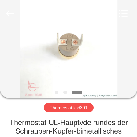
Light
Country(Changshu)
Co.,Ltd.
All
Rights
Reserved.
HAUS
PRODUKTE
VIDEOS
VR
SHOW
Thermostat ksd301
ÜBER
Thermostat UL-Hauptvde rundes der
UNS
Schrauben-Kupfer-bimetallisches