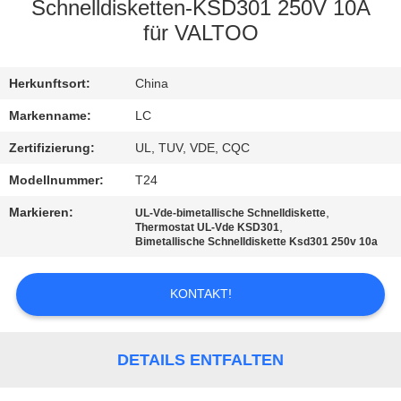
Schnelldisketten-KSD301 250V 10A
FABRIK-
für VALTOO
AUSFLUG
Herkunftsort:
China
QUALITÄTSKONTROLLE
Markenname:
LC
Zertifizierung:
UL, TUV, VDE, CQC
TRETEN
Modellnummer:
T24
SIE
Markieren:
,
UL-Vde-bimetallische Schnelldiskette
,
MIT
Thermostat UL-Vde KSD301
Bimetallische Schnelldiskette Ksd301 250v 10a
UNS
IN
KONTAKT!
VERBINDUNG
DETAILS ENTFALTEN
NACHRICHTEN