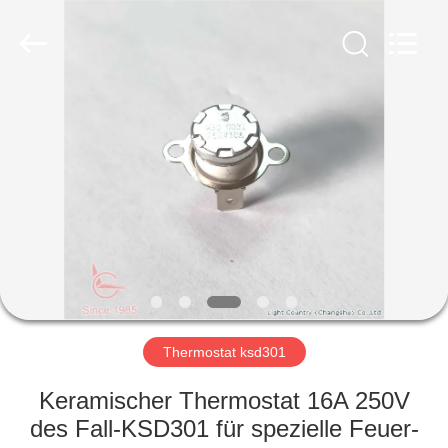
Light
Country(Changshu)
Co.,Ltd.
All
Rights
Reserved.
HAUS
PRODUKTE
VIDEOS
VR
SHOW
Thermostat ksd301
ÜBER
Keramischer Thermostat 16A 250V
UNS
des Fall-KSD301 für spezielle Feuer-