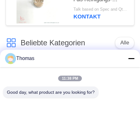
Becken
Talk based on Spec and Qty. MOQ:1000pcs, aber auch Stützprobelauf Menge.
KONTAKT
Beliebte Kategorien
Alle
Thomas
Thermostat des
Thermostat ksd301
automatischen
Zurücksetzens
11:38 PM
Good day, what product are you looking for?
Handrücksteller-
Thermoschalter
Thermostat
ksd301
Druckknopf-
Wippenschalter
elektrischer Schalter