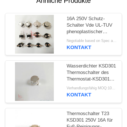
Ähnliche Produkte
FÄLLE
16A 250V Schutz-
Schalter Vde UL-TUV
SITEMAP
phenoplastischer
thermischer Fall-T23
Negotiable based on Spec and Qty. MOQ:1000pcs
T24 KSD301
PRIVACY
KONTAKT
POLICY
Wasserdichter KSD301
Thermoschalter des
Thermostat-KSD301
für Toaster
Verhandlungsfähig MOQ:1000PCS
KONTAKT
Thermoschalter T23
KSD301 250V 16A für
Fuß-Reinigungs-