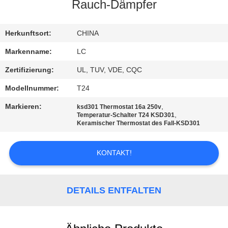
Rauch-Dämpfer
FABRIK-
AUSFLUG
Herkunftsort:
CHINA
Markenname:
LC
QUALITÄTSKONTROLLE
Zertifizierung:
UL, TUV, VDE, CQC
Modellnummer:
T24
TRETEN
Markieren:
,
ksd301 Thermostat 16a 250v
SIE
,
Temperatur-Schalter T24 KSD301
Keramischer Thermostat des Fall-KSD301
MIT
UNS
KONTAKT!
IN
VERBINDUNG
DETAILS ENTFALTEN
NACHRICHTEN