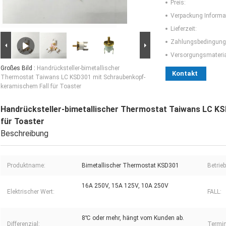
Preis:
Verpackung Informa
Lieferzeit:
Zahlungsbedingung
Versorgungsmaterial
Großes Bild :
Handrücksteller-bimetallischer
Kontakt
Thermostat Taiwans LC KSD301 mit Schraubenkopf-
keramischem Fall für Toaster
Handrücksteller-bimetallischer Thermostat Taiwans LC K
für Toaster
Beschreibung
Produktname:
Bimetallischer Thermostat KSD301
Betrie
16A 250V, 15A 125V, 10A 250V
Elektrischer Wert:
FALL:
8℃ oder mehr, hängt vom Kunden ab.
Differenzial:
Termin