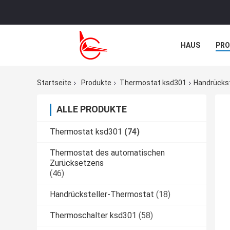
HAUS
PR
TRETEN SIE M
Startseite
Produkte
Thermostat ksd301
Handrückst
ALLE PRODUKTE
Thermostat ksd301
(74)
Thermostat des automatischen
Zurücksetzens
(46)
Handrücksteller-Thermostat
(18)
Thermoschalter ksd301
(58)