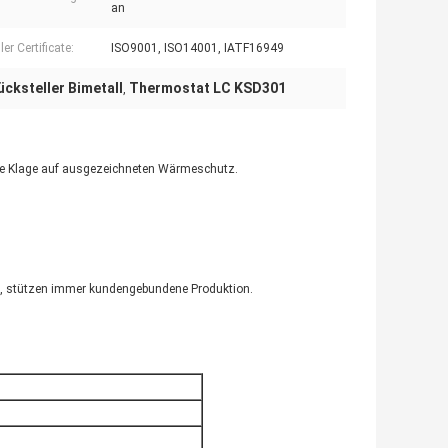
an
ler Certificate:
ISO9001, ISO14001, IATF16949
cksteller Bimetall
Thermostat LC KSD301
,
le Klage auf ausgezeichneten Wärmeschutz.
n, stützen immer kundengebundene Produktion.