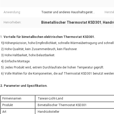
Anwendung:
Toaster und anderes Haushaltsgerät…
Herstel
Bimetallischer Thermostat KSD301
Handrü
Hervorheben:
,
1.
Vorteile für bimetallischen elektrischen Thermostat KSD301.
1)
Höhenpräzision, hohe Empfindlichkeit, schnelle Wärmeübertragung und schnel
2) Hohe Qualität, kein Zusammenbruch, kein Flashover.
3) Hohe Haltbarkeit, hohe Belastbarkeit.
4) Einfache Montage.
5) Jedes Produkt wird, extrem Durchlaufrate der hohen Temperatur geprüft.
6) Volle Wahlen für die Komponenten, die auf Thermostat KSD301 benutzt werde
2. Parameter und Spezifikation.
Firmennamen
Taiwan-Licht-Land
Produkt
Bimetallischer Thermostat KSD301
Art
Handrücksteller