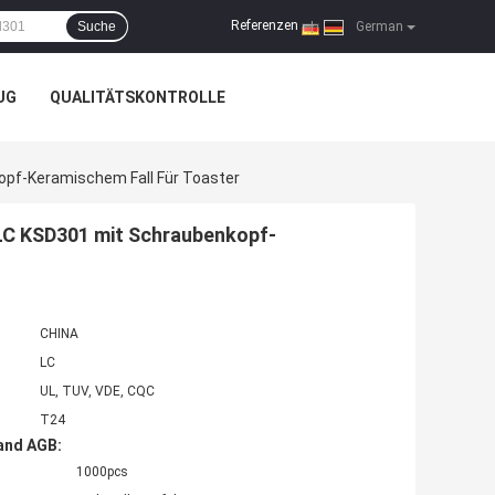
Referenzen
Suche
|
German
UG
QUALITÄTSKONTROLLE
opf-Keramischem Fall Für Toaster
LC KSD301 mit Schraubenkopf-
CHINA
LC
UL, TUV, VDE, CQC
T24
and AGB:
1000pcs