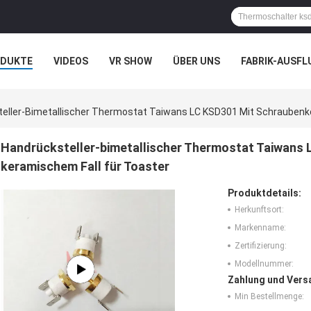
ODUKTE
VIDEOS
VR SHOW
ÜBER UNS
FABRIK-AUSFL
IT UNS IN VERBINDUNG
NACHRICHTEN
FÄLLE
eller-Bimetallischer Thermostat Taiwans LC KSD301 Mit Schraubenk
Handrücksteller-bimetallischer Thermostat Taiwans 
keramischem Fall für Toaster
Produktdetails:
Herkunftsort:
Markenname:
Zertifizierung:
Modellnummer:
Zahlung und Vers
Min Bestellmenge: