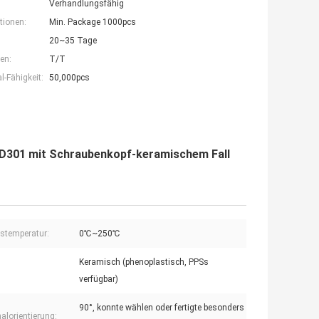
Verhandlungsfähig
tionen:
Min. Package 1000pcs
20~35 Tage
en:
T/T
-Fähigkeit:
50,000pcs
SD301 mit Schraubenkopf-keramischem Fall
bstemperatur:
0℃~250℃
Keramisch (phenoplastisch, PPSs
verfügbar)
90°, konnte wählen oder fertigte besonders
alorientierung: