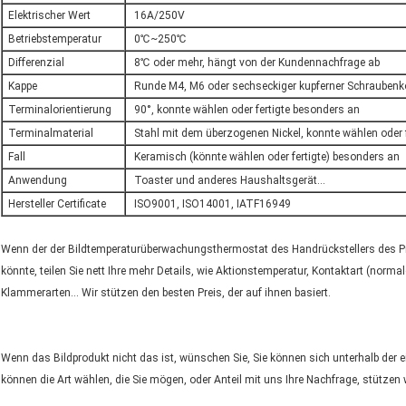
Elektrischer Wert
16A/250V
Betriebstemperatur
0℃~250℃
Differenzial
8℃ oder mehr, hängt von der Kundennachfrage ab
Kappe
Runde M4, M6 oder sechseckiger kupferner Schraubenkop
Terminalorientierung
90°, konnte wählen oder fertigte besonders an
Terminalmaterial
Stahl mit dem überzogenen Nickel, konnte wählen oder f
Fall
Keramisch (könnte wählen oder fertigte) besonders an
Anwendung
Toaster und anderes Haushaltsgerät…
Hersteller Certificate
ISO9001, ISO14001, IATF16949
Wenn der der Bildtemperaturüberwachungsthermostat des Handrückstellers des Pr
könnte, teilen Sie nett Ihre mehr Details, wie Aktionstemperatur, Kontaktart (nor
Klammerarten… Wir stützen den besten Preis, der auf ihnen basiert.
Wenn das Bildprodukt nicht das ist, wünschen Sie, Sie können sich unterhalb der
können die Art wählen, die Sie mögen, oder Anteil mit uns Ihre Nachfrage, stütze