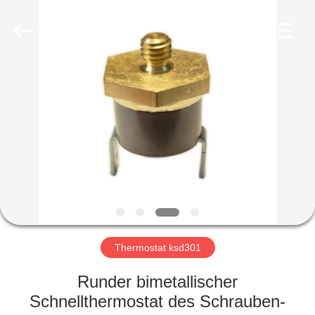
Light
Country(Changshu)
Co.,Ltd.
All
Rights
Reserved.
HAUS
PRODUKTE
VIDEOS
VR
SHOW
Thermostat ksd301
ÜBER
Runder bimetallischer
UNS
Schnellthermostat des Schrauben-