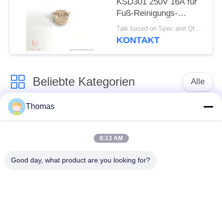
KSD301 250V 16A für
Fuß-Reinigungs-
Becken
Talk based on Spec and Qty. MOQ:1000pcs, aber auch Stützprobelauf Menge.
KONTAKT
Beliebte Kategorien
Alle
Thomas
Thermostat des
Thermostat ksd301
automatischen
Zurücksetzens
8:13 AM
Good day, what product are you looking for?
Handrücksteller-
Thermoschalter
Thermostat
ksd301
Druckknopf-
Wippenschalter
elektrischer Schalter