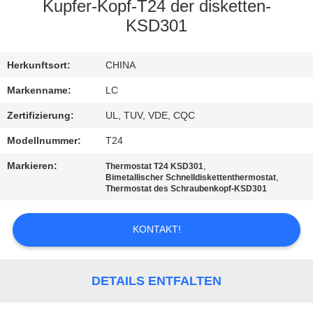
Kupfer-Kopf-T24 der disketten-
FABRIK-
KSD301
AUSFLUG
Herkunftsort:
CHINA
QUALITÄTSKONTROLLE
Markenname:
LC
Zertifizierung:
UL, TUV, VDE, CQC
TRETEN
Modellnummer:
T24
SIE
Markieren:
,
Thermostat T24 KSD301
,
MIT
Bimetallischer Schnelldiskettenthermostat
Thermostat des Schraubenkopf-KSD301
UNS
IN
KONTAKT!
VERBINDUNG
DETAILS ENTFALTEN
NACHRICHTEN