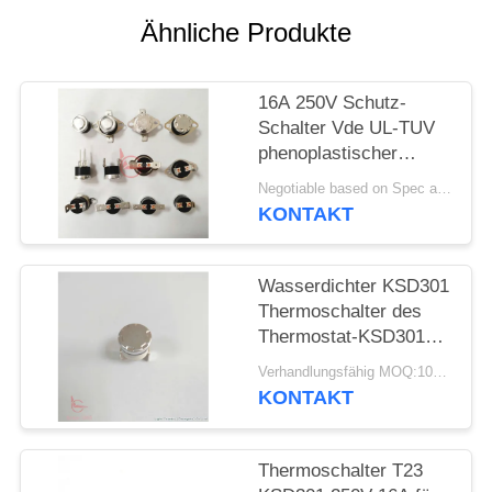
Ähnliche Produkte
FÄLLE
16A 250V Schutz-
SITEMAP
Schalter Vde UL-TUV
phenoplastischer
PRIVACY
thermischer Fall-T23
Negotiable based on Spec and Qty. MOQ:1000pcs
T24 KSD301
POLICY
KONTAKT
Wasserdichter KSD301
Thermoschalter des
Thermostat-KSD301
für Toaster
Verhandlungsfähig MOQ:1000PCS
KONTAKT
Thermoschalter T23