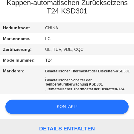
Kappen-automatischen Zurücksetzens
FABRIK-
T24 KSD301
AUSFLUG
Herkunftsort:
CHINA
QUALITÄTSKONTROLLE
Markenname:
LC
Zertifizierung:
UL, TUV, VDE, CQC
TRETEN
Modellnummer:
T24
SIE
Markieren:
Bimetallischer Thermostat der Disketten-KSD301
,
MIT
Bimetallischer Schalter der
Temperaturüberwachung KSD301
UNS
,
Bimetallischer Thermostat der Disketten-T24
IN
VERBINDUNG
KONTAKT!
NACHRICHTEN
DETAILS ENTFALTEN