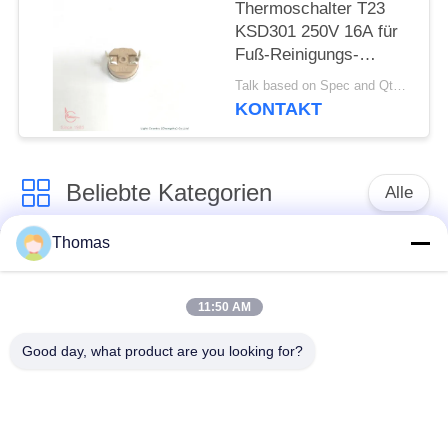
Thermoschalter T23
KSD301 250V 16A für
Fuß-Reinigungs-
Becken
Talk based on Spec and Qty. MOQ:1000pcs, aber auch Stützprobelauf Menge.
KONTAKT
Beliebte Kategorien
Alle
Thomas
Thermostat des
Thermostat ksd301
automatischen
Zurücksetzens
11:50 AM
Good day, what product are you looking for?
Handrücksteller-
Thermoschalter
Thermostat
ksd301