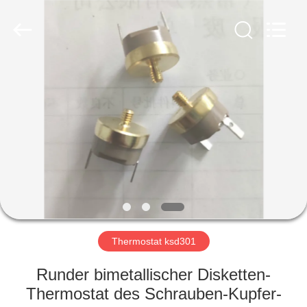
Light
Country(Changshu)
Co.,Ltd.
All
Rights
Reserved.
HAUS
PRODUKTE
VIDEOS
VR
SHOW
Thermostat ksd301
ÜBER
Runder bimetallischer Disketten-
UNS
Thermostat des Schrauben-Kupfer-