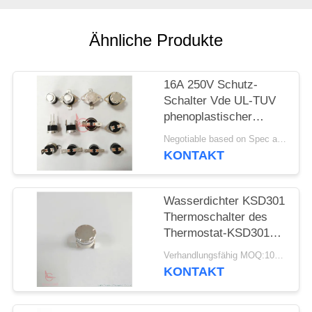
FÄLLE
Ähnliche Produkte
SITEMAP
16A 250V Schutz-
Schalter Vde UL-TUV
PRIVACY
phenoplastischer
thermischer Fall-T23
POLICY
Negotiable based on Spec and Qty. MOQ:1000pcs
T24 KSD301
KONTAKT
Wasserdichter KSD301
Thermoschalter des
Thermostat-KSD301
für Toaster
Verhandlungsfähig MOQ:1000PCS
KONTAKT