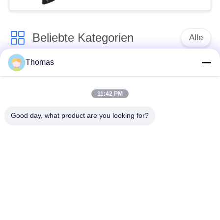
Schalter-R19-5
Beliebte Kategorien
Alle
Thomas
Thermostat des
Thermostat ksd301
automatischen
Zurücksetzens
11:42 PM
Good day, what product are you looking for?
Handrücksteller-
Thermoschalter
Thermostat
ksd301
Druckknopf-
Wippenschalter
elektrischer Schalter
Wasserdichter
Schiebeschalter
Netzschalter