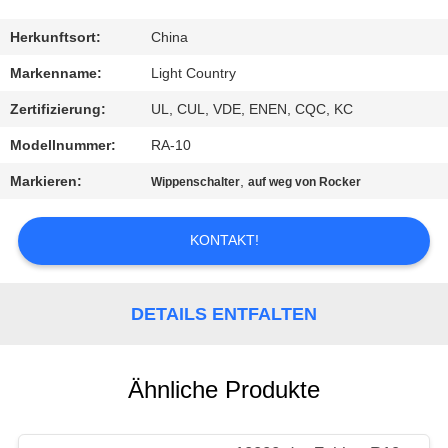
FABRIK-
Herkunftsort:
China
AUSFLUG
Markenname:
Light Country
Zertifizierung:
UL, CUL, VDE, ENEN, CQC, KC
QUALITÄTSKONTROLLE
Modellnummer:
RA-10
Markieren:
,
Wippenschalter
auf weg von Rocker
TRETEN
SIE
KONTAKT!
MIT
UNS
DETAILS ENTFALTEN
IN
VERBINDUNG
Ähnliche Produkte
NACHRICHTEN