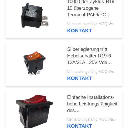
10000 der Zyklus-R19-
10 überzogene
FÄLLE
Terminal-PA66/PC
Wohnung
Verhandlungsfähig MOQ:Verhandelbar
SITEMAP
Hebelschalter-des
KONTAKT
Kupfer-Silber
PRIVACY
Silberlegierung tritt
POLICY
Hebelschalter R19-6
12A/21A 125V Vde
ENEC MIT
Verhandlungsfähig MOQ:Verhandelbar
Wechselstrom-UL-CUL
KONTAKT
in Verbindung
Einfache Installations-
hohe Leistungsfähigkeit
des
PA66-/PCwohnungs-
Verhandlungsfähig MOQ:Verhandelbar
Rocker-elektrische
KONTAKT