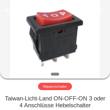
Light
Country(Changshu)
Co.,Ltd.
All
Rights
Reserved.
HAUS
PRODUKTE
VIDEOS
VR
SHOW
Wippenschalter
ÜBER
Taiwan-Licht-Land ON-OFF-ON 3 oder
UNS
4 Anschlüsse Hebelschalter