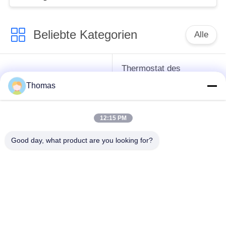
Beliebte Kategorien
Alle
Thermostat des
Thermostat ksd301
automatischen
Thomas
Zurücksetzens
12:15 PM
Handrücksteller-
Thermoschalter
Thermostat
ksd301
Good day, what product are you looking for?
Druckknopf-
Wippenschalter
elektrischer Schalter
Wasserdichter
Schiebeschalter
Netzschalter