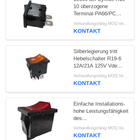
10 überzogene
FÄLLE
Terminal-PA66/PC
Wohnung
Verhandlungsfähig MOQ:Verhandelbar
Hebelschalter-des
SITEMAP
KONTAKT
Kupfer-Silber
PRIVACY
Silberlegierung tritt
Hebelschalter R19-6
POLICY
12A/21A 125V Vde
ENEC MIT
Verhandlungsfähig MOQ:Verhandelbar
Wechselstrom-UL-CUL
KONTAKT
in Verbindung
Einfache Installations-
hohe Leistungsfähigkeit
des
PA66-/PCwohnungs-
Verhandlungsfähig MOQ:Verhandelbar
Rocker-elektrische
KONTAKT
Schalter-R19-5