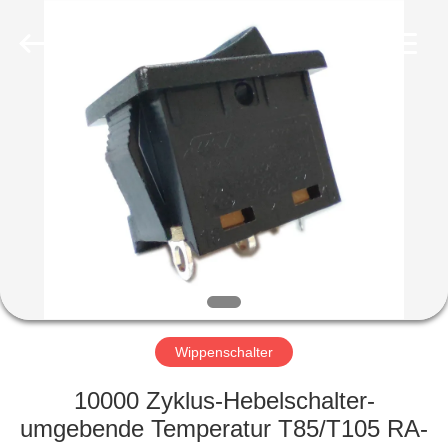
Light
Country(Changshu)
Co.,Ltd.
All
Rights
Reserved.
HAUS
PRODUKTE
VIDEOS
VR
SHOW
Wippenschalter
ÜBER
10000 Zyklus-Hebelschalter-
UNS
umgebende Temperatur T85/T105 RA-