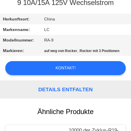
9 10A/15A 125V Wechselstrom
FABRIK-
AUSFLUG
Herkunftsort:
China
Markenname:
LC
QUALITÄTSKONTROLLE
Modellnummer:
RA-9
Markieren:
,
auf weg von Rocker
Rocker mit 3 Positionen
TRETEN
SIE
KONTAKT!
MIT
UNS
DETAILS ENTFALTEN
IN
VERBINDUNG
Ähnliche Produkte
NACHRICHTEN
10000 der Zyklus-R19-