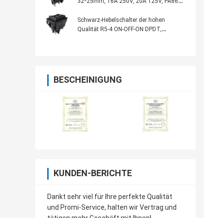
32*25mm, 16A 250V, 20A 125V, PA66
Wohnung, mit/ohne Lampe
Schwarz-Hebelschalter der hohen
Qualität R5-4 ON-OFF-ON DPDT,
32*25mm, 20A 125VAC
BESCHEINIGUNG
KUNDEN-BERICHTE
Dankt sehr viel für Ihre perfekte Qualität
und Promi-Service, halten wir Vertrag und