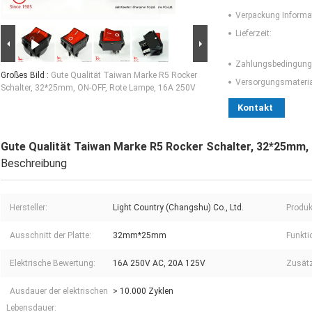
Verpackung Informa
Lieferzeit:
Zahlungsbedingung
Großes Bild :
Gute Qualität Taiwan Marke R5 Rocker
Versorgungsmaterial
Schalter, 32*25mm, ON-OFF, Rote Lampe, 16A 250V
Kontakt
Gute Qualität Taiwan Marke R5 Rocker Schalter, 32*25mm,
Beschreibung
Hersteller:
Light Country (Changshu) Co., Ltd.
Produ
Ausschnitt der Platte:
32mm*25mm
Funkti
Elektrische Bewertung:
16A 250V AC, 20A 125V
Zusätz
Ausdauer der elektrischen
> 10.000 Zyklen
Lebensdauer: