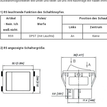
Auswahlmöglichkeiten wie unten und teilen Sie uns Ihre Nachfrage.Wir haben imme
1) R5 leuchtende Funktion des Schaltknopfes.
Artikel
Polen/
Position des Schau
- Nein. Ich
Werfe
Links
Zentrum
weiß nicht.
R59
DPST (mit Leuchte)
An
Keine
2) R5 angezeigte Schaltergröße.