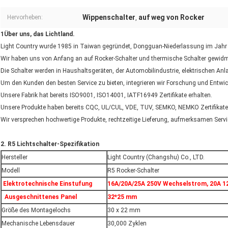
Wippenschalter
auf weg von Rocker
Hervorheben:
,
1Über uns, das Lichtland.
Light Country wurde 1985 in Taiwan gegründet, Dongguan-Niederlassung im Jahr
Wir haben uns von Anfang an auf Rocker-Schalter und thermische Schalter gewidm
Die Schalter werden in Haushaltsgeräten, der Automobilindustrie, elektrischen Anla
Um den Kunden den besten Service zu bieten, integrieren wir Forschung und Entwic
Unsere Fabrik hat bereits ISO9001, ISO14001, IATF16949 Zertifikate erhalten.
Unsere Produkte haben bereits CQC, UL/CUL, VDE, TUV, SEMKO, NEMKO Zertifikat
Wir versprechen hochwertige Produkte, rechtzeitige Lieferung, aufmerksamen Servi
2. R5 Lichtschalter-Spezifikation
Hersteller
Light Country (Changshu) Co., LTD.
Modell
R5 Rocker-Schalter
Elektrotechnische Einstufung
16A/20A/25A 250V Wechselstrom, 20A 
Ausgeschnittenes Panel
32*25 mm
Größe des Montagelochs
30 x 22 mm
Mechanische Lebensdauer
30,000 Zyklen