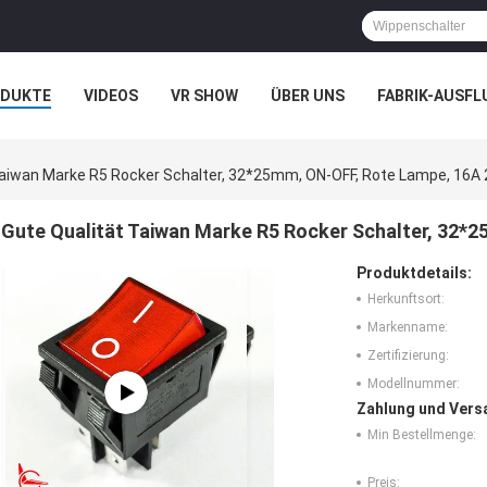
ODUKTE
VIDEOS
VR SHOW
ÜBER UNS
FABRIK-AUSFL
IT UNS IN VERBINDUNG
NACHRICHTEN
FÄLLE
Taiwan Marke R5 Rocker Schalter, 32*25mm, ON-OFF, Rote Lampe, 16A
Gute Qualität Taiwan Marke R5 Rocker Schalter, 32*
Produktdetails:
Herkunftsort:
Markenname:
Zertifizierung:
Modellnummer:
Zahlung und Vers
Min Bestellmenge:
Preis: