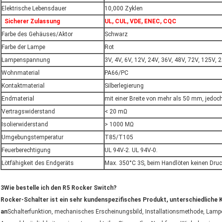
Elektrische Lebensdauer
10,000 Zyklen
Sicherer Zulassung
UL, CUL, VDE, ENEC, CQC
Farbe des Gehäuses/Aktor
Schwarz
Farbe der Lampe
Rot
Lampenspannung
3V, 4V, 6V, 12V, 24V, 36V, 48V, 72V, 125V, 
Wohnmaterial
PA66/PC
Kontaktmaterial
Silberlegierung
Endmaterial
mit einer Breite von mehr als 50 mm, jedo
Vertragswiderstand
< 20 mΩ
Isolierwiderstand
> 1000 MΩ
Umgebungstemperatur
T85/T105
Feuerberechtigung
UL 94V-2. UL 94V-0.
Lötfähigkeit des Endgeräts
Max. 350°C 3S, beim Handlöten keinen Druc
3Wie bestelle ich den R5 Rocker Switch?
Rocker-Schalter ist ein sehr kundenspezifisches Produkt, unterschiedliche
an
Schalterfunktion, mechanisches Erscheinungsbild, Installationsmethode, Lamp