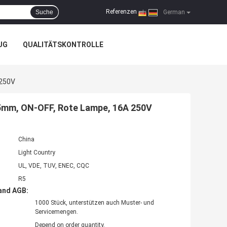
Referenzen
Suche
|
German
UG
QUALITÄTSKONTROLLE
 250V
25mm, ON-OFF, Rote Lampe, 16A 250V
China
Light Country
UL, VDE, TUV, ENEC, CQC
R5
and AGB:
1000 Stück, unterstützen auch Muster- und
Servicemengen.
Depend on order quantity.