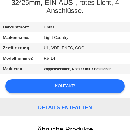
32*25mm, EIN-AUS-, rotes Licht, 4
FABRIK-
Anschlüsse.
AUSFLUG
Herkunftsort:
China
QUALITÄTSKONTROLLE
Markenname:
Light Country
Zertifizierung:
UL, VDE, ENEC, CQC
TRETEN
Modellnummer:
R5-14
SIE
Markieren:
,
Wippenschalter
Rocker mit 3 Positionen
MIT
UNS
KONTAKT!
IN
VERBINDUNG
DETAILS ENTFALTEN
NACHRICHTEN
Ähnliche Produkte