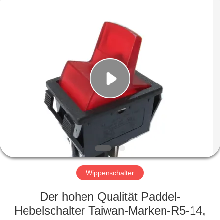
Light
Country(Changshu)
Co.,Ltd.
All
Rights
Reserved.
HAUS
PRODUKTE
VIDEOS
VR
SHOW
Wippenschalter
ÜBER
Der hohen Qualität Paddel-
UNS
Hebelschalter Taiwan-Marken-R5-14,