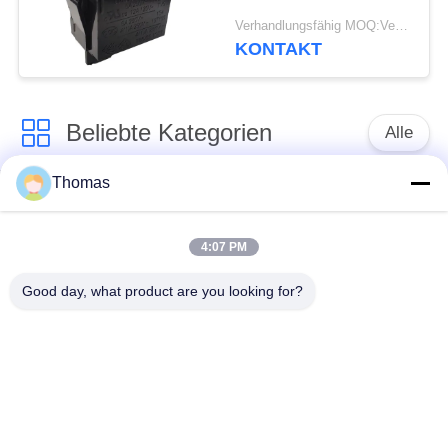
PA66-/PCwohnungs-
Verhandlungsfähig MOQ:Verhandelbar
Rocker-elektrische
KONTAKT
Schalter-R19-5
Beliebte Kategorien
Alle
Thomas
Thermostat des
Thermostat ksd301
automatischen
Zurücksetzens
4:07 PM
Good day, what product are you looking for?
Handrücksteller-
Thermoschalter
Thermostat
ksd301
Druckknopf-
Wippenschalter
elektrischer Schalter