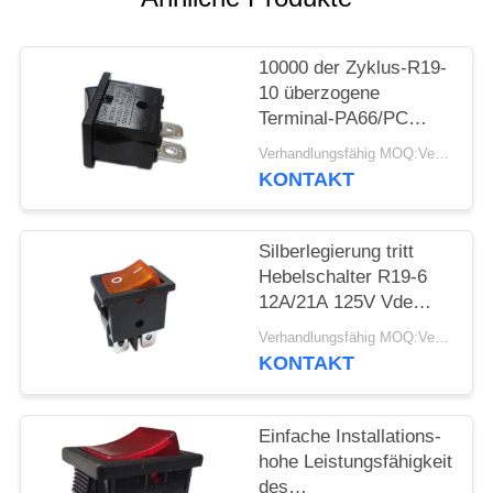
FÄLLE
10000 der Zyklus-R19-
10 überzogene
SITEMAP
Terminal-PA66/PC
Wohnung
Verhandlungsfähig MOQ:Verhandelbar
Hebelschalter-des
PRIVACY
KONTAKT
Kupfer-Silber
POLICY
Silberlegierung tritt
Hebelschalter R19-6
12A/21A 125V Vde
ENEC MIT
Verhandlungsfähig MOQ:Verhandelbar
Wechselstrom-UL-CUL
KONTAKT
in Verbindung
Einfache Installations-
hohe Leistungsfähigkeit
des