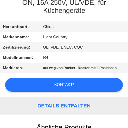
ON, 16A 250V, UL/VDE, für
FABRIK-
Küchengeräte
AUSFLUG
Herkunftsort:
China
QUALITÄTSKONTROLLE
Markenname:
Light Country
Zertifizierung:
UL, VDE, ENEC, CQC
TRETEN
Modellnummer:
R4
SIE
Markieren:
,
auf weg von Rocker
Rocker mit 3 Positionen
MIT
UNS
KONTAKT!
IN
VERBINDUNG
DETAILS ENTFALTEN
NACHRICHTEN
Ähnliche Produkte