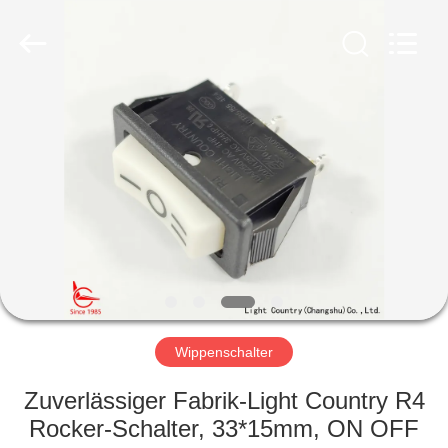
Light
Country(Changshu)
Co.,Ltd.
All
Rights
Reserved.
HAUS
PRODUKTE
VIDEOS
VR
SHOW
Wippenschalter
ÜBER
Zuverlässiger Fabrik-Light Country R4
UNS
Rocker-Schalter, 33*15mm, ON OFF