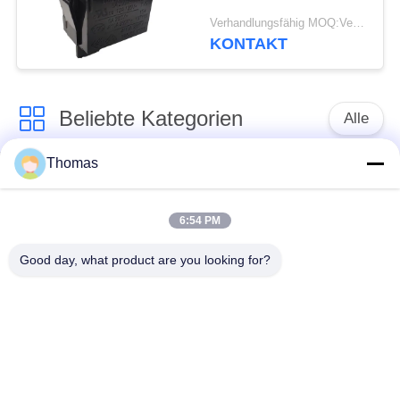
PA66-/PCwohnungs-
Verhandlungsfähig MOQ:Verhandelbar
Rocker-elektrische
KONTAKT
Schalter-R19-5
Beliebte Kategorien
Alle
Thomas
Thermostat des
Thermostat ksd301
automatischen
Zurücksetzens
6:54 PM
Good day, what product are you looking for?
Handrücksteller-
Thermoschalter
Thermostat
ksd301
Druckknopf-
Wippenschalter
elektrischer Schalter