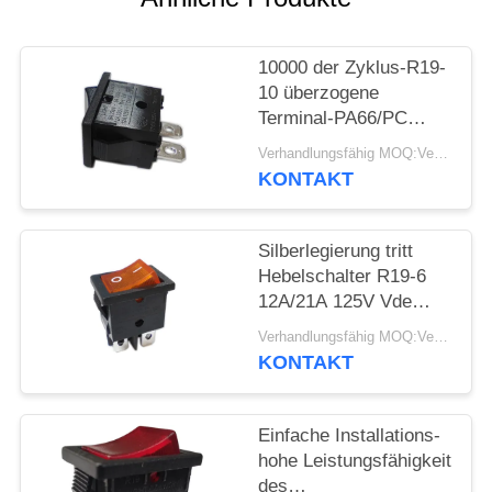
FÄLLE
10000 der Zyklus-R19-
10 überzogene
SITEMAP
Terminal-PA66/PC
Wohnung
Verhandlungsfähig MOQ:Verhandelbar
Hebelschalter-des
PRIVACY
KONTAKT
Kupfer-Silber
POLICY
Silberlegierung tritt
Hebelschalter R19-6
12A/21A 125V Vde
ENEC MIT
Verhandlungsfähig MOQ:Verhandelbar
Wechselstrom-UL-CUL
KONTAKT
in Verbindung
Einfache Installations-
hohe Leistungsfähigkeit
des