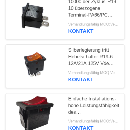
10000 der Zyklus-R19-
10 überzogene
FÄLLE
Terminal-PA66/PC
Wohnung
Verhandlungsfähig MOQ:Verhandelbar
SITEMAP
Hebelschalter-des
KONTAKT
Kupfer-Silber
PRIVACY
Silberlegierung tritt
POLICY
Hebelschalter R19-6
12A/21A 125V Vde
ENEC MIT
Verhandlungsfähig MOQ:Verhandelbar
Wechselstrom-UL-CUL
KONTAKT
in Verbindung
Einfache Installations-
hohe Leistungsfähigkeit
des
PA66-/PCwohnungs-
Verhandlungsfähig MOQ:Verhandelbar
Rocker-elektrische
KONTAKT