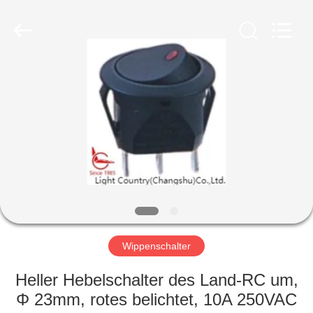
Light
Country(Changshu)
Co.,Ltd.
All
Rights
Reserved.
HAUS
PRODUKTE
VIDEOS
VR
SHOW
Wippenschalter
ÜBER
Heller Hebelschalter des Land-RC um,
UNS
Φ 23mm, rotes belichtet, 10A 250VAC