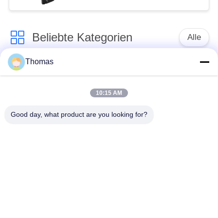
Schalter-R19-5
Beliebte Kategorien
Alle
Thomas
Thermostat des
Thermostat ksd301
automatischen
Zurücksetzens
10:15 AM
Good day, what product are you looking for?
Handrücksteller-
Thermoschalter
Thermostat
ksd301
Druckknopf-
Wippenschalter
elektrischer Schalter
Wasserdichter
Schiebeschalter
Netzschalter