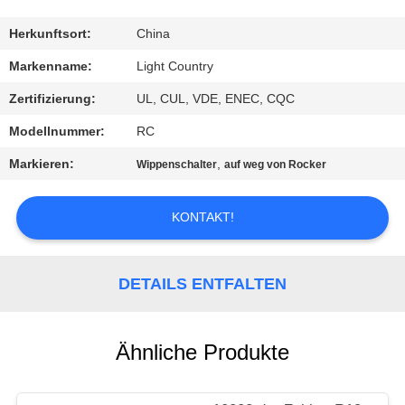
FABRIK-
Herkunftsort:
China
AUSFLUG
Markenname:
Light Country
Zertifizierung:
UL, CUL, VDE, ENEC, CQC
QUALITÄTSKONTROLLE
Modellnummer:
RC
Markieren:
,
Wippenschalter
auf weg von Rocker
TRETEN
SIE
KONTAKT!
MIT
UNS
DETAILS ENTFALTEN
IN
VERBINDUNG
Ähnliche Produkte
NACHRICHTEN