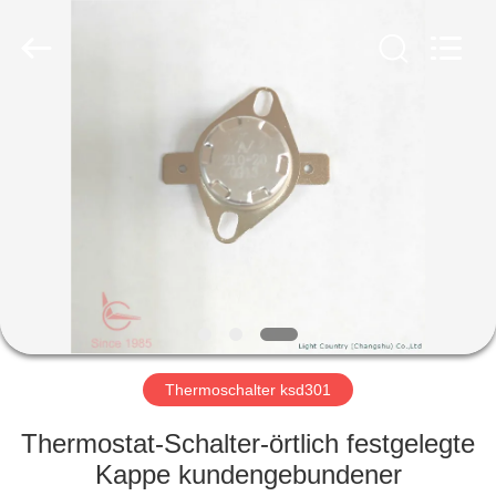
Light
Country(Changshu)
Co.,Ltd.
All
Rights
Reserved.
HAUS
PRODUKTE
VIDEOS
VR
SHOW
Thermoschalter ksd301
ÜBER
Thermostat-Schalter-örtlich festgelegte
UNS
Kappe kundengebundener