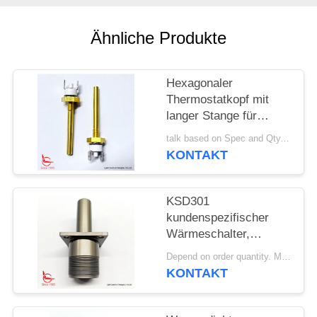
FÄLLE
Ähnliche Produkte
SITEMAP
Hexagonaler
Thermostatkopf mit
PRIVACY
langer Stange für
Solarheizgeräte
POLICY
talk based on Spec and Qty. MOQ:1000 Stück
KONTAKT
KSD301
kundenspezifischer
Wärmeschalter,
automatischer Reset,
Depend on order quantity. MOQ:1000 Stück, unterstützen auch Proben- oder Testmengen.
für
KONTAKT
Schneebereinigungsmaschi