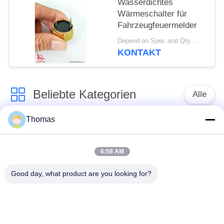
Wasserdichtes
Wärmeschalter für
Fahrzeugfeuermelder
Depend on Spec and Qty. MOQ:1000 Stück
KONTAKT
Beliebte Kategorien
Alle
Thomas
Thermostat des
Thermostat ksd301
automatischen
Zurücksetzens
6:58 AM
Good day, what product are you looking for?
Handrücksteller-
Thermoschalter
Thermostat
ksd301
Druckknopf-