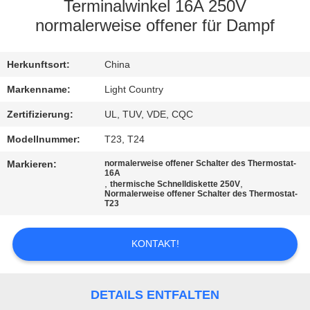
Terminalwinkel 16A 250V
FABRIK-
normalerweise offener für Dampf
AUSFLUG
Herkunftsort:
China
QUALITÄTSKONTROLLE
Markenname:
Light Country
Zertifizierung:
UL, TUV, VDE, CQC
TRETEN
Modellnummer:
T23, T24
SIE
Markieren:
normalerweise offener Schalter des Thermostat-
16A
MIT
,
,
thermische Schnelldiskette 250V
Normalerweise offener Schalter des Thermostat-
UNS
T23
IN
KONTAKT!
VERBINDUNG
NACHRICHTEN
DETAILS ENTFALTEN