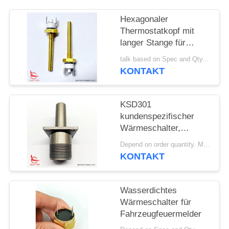
FÄLLE
Hexagonaler
Thermostatkopf mit
langer Stange für
SITEMAP
Solarheizgeräte
talk based on Spec and Qty. MOQ:1000 Stück
KONTAKT
PRIVACY
POLICY
KSD301
kundenspezifischer
Wärmeschalter,
automatischer Reset,
Depend on order quantity. MOQ:1000 Stück, unterstützen auch Proben- oder Testmengen.
für
KONTAKT
Schneebereinigungsmaschi
Wasserdichtes
Wärmeschalter für
Fahrzeugfeuermelder