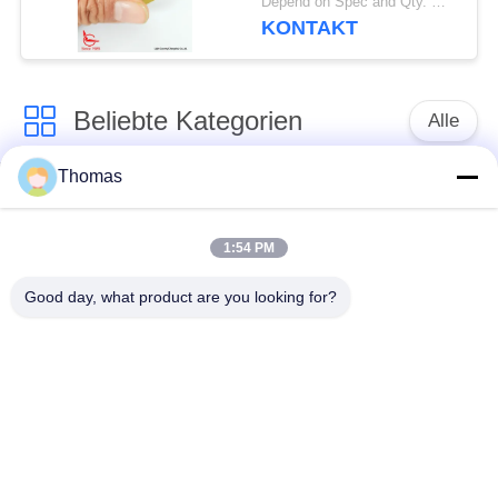
Depend on Spec and Qty. MOQ:1000 Stück
KONTAKT
Beliebte Kategorien
Alle
Thomas
Thermostat des
Thermostat ksd301
automatischen
Zurücksetzens
1:54 PM
Good day, what product are you looking for?
Handrücksteller-
Thermoschalter
Thermostat
ksd301
Druckknopf-
Wippenschalter
elektrischer Schalter
Wasserdichter