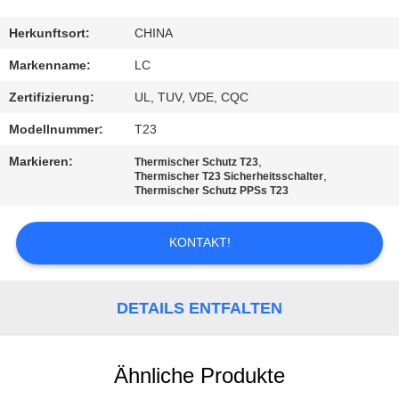
FABRIK-
Herkunftsort:
CHINA
AUSFLUG
Markenname:
LC
Zertifizierung:
UL, TUV, VDE, CQC
QUALITÄTSKONTROLLE
Modellnummer:
T23
Markieren:
,
Thermischer Schutz T23
TRETEN
,
Thermischer T23 Sicherheitsschalter
Thermischer Schutz PPSs T23
SIE
MIT
KONTAKT!
UNS
IN
DETAILS ENTFALTEN
VERBINDUNG
Ähnliche Produkte
NACHRICHTEN