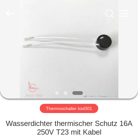
Light
Country(Changshu)
Co.,Ltd.
All
Rights
Reserved.
HAUS
PRODUKTE
VIDEOS
VR
SHOW
Thermoschalter ksd301
ÜBER
Wasserdichter thermischer Schutz 16A
UNS
250V T23 mit Kabel