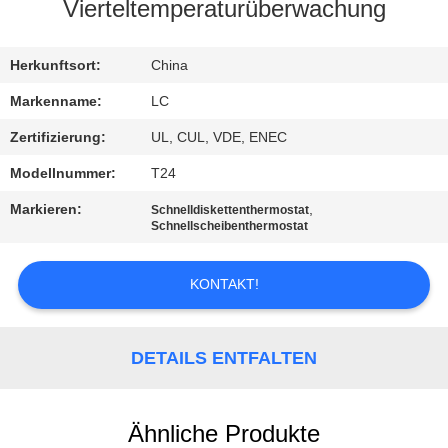
Vierteltemperaturüberwachung
FABRIK-
AUSFLUG
Herkunftsort:
China
Markenname:
LC
QUALITÄTSKONTROLLE
Zertifizierung:
UL, CUL, VDE, ENEC
Modellnummer:
T24
TRETEN
Markieren:
,
Schnelldiskettenthermostat
SIE
Schnellscheibenthermostat
MIT
KONTAKT!
UNS
IN
VERBINDUNG
DETAILS ENTFALTEN
NACHRICHTEN
Ähnliche Produkte