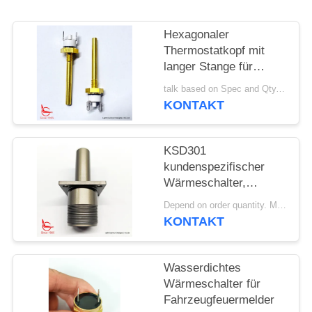
FÄLLE
Hexagonaler
Thermostatkopf mit
SITEMAP
langer Stange für
Solarheizgeräte
talk based on Spec and Qty. MOQ:1000 Stück
KONTAKT
PRIVACY
POLICY
KSD301
kundenspezifischer
Wärmeschalter,
automatischer Reset,
Depend on order quantity. MOQ:1000 Stück, unterstützen auch Proben- oder Testmengen.
für
KONTAKT
Schneebereinigungsmaschi
Wasserdichtes
Wärmeschalter für
Fahrzeugfeuermelder