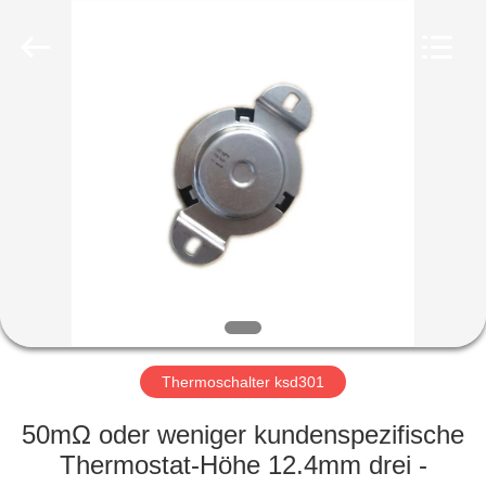
Light
Country(Changshu)
Co.,Ltd.
All
Rights
Reserved.
HAUS
PRODUKTE
VIDEOS
VR
SHOW
Thermoschalter ksd301
ÜBER
50mΩ oder weniger kundenspezifische
UNS
Thermostat-Höhe 12.4mm drei -