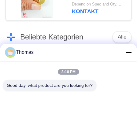
Depend on Spec and Qty. MOQ:1000 Stück
KONTAKT
Beliebte Kategorien
Alle
Thomas
Thermostat des
Thermostat ksd301
automatischen
Zurücksetzens
8:18 PM
Good day, what product are you looking for?
Handrücksteller-
Thermoschalter
Thermostat
ksd301
Druckknopf-
Wippenschalter
elektrischer Schalter