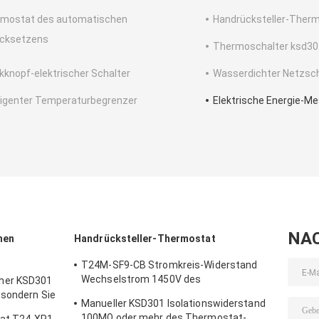
mostat des automatischen
Handrücksteller-Ther
cksetzens
Thermoschalter ksd30
kknopf-elektrischer Schalter
Wasserdichter Netzsch
lligenter Temperaturbegrenzer
Elektrische Energie-M
NA
hen
Handrücksteller-Thermostat
T24M-SF9-CB Stromkreis-Widerstand
Wechselstrom 1450V des
her KSD301
Handrücksteller-Thermostat-50mΩ für 1
 sondern Sie
Manueller KSD301 Isolationswiderstand
Min.
100MΩ oder mehr des Thermostat-