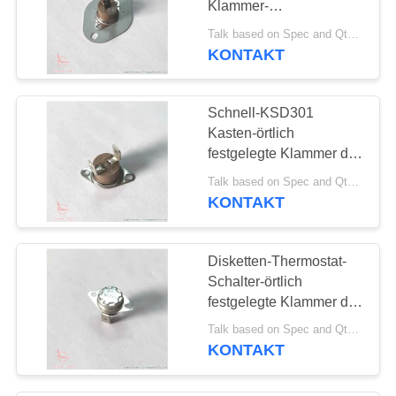
Klammer-
9
Handrücksteller
Talk based on Spec and Qty. MOQ:1000pcs aber konnte Probelauf Menge stützen.
Elektrisches
Thermostat UL-Vde
KONTAKT
KSD301 für
Gegenmeter
Wasserkocher
Schnell-KSD301
Kasten-örtlich
festgelegte Klammer des
Thermostat-250v 10a
Talk based on Spec and Qty. MOQ:Konnte sprechen, konnte Probelauf Menge stützen.
PPS für elektrischen
KONTAKT
Warmwasserbereiter
Disketten-Thermostat-
Schalter-örtlich
festgelegte Klammer des
Bakelit-Kasten-KSD301
Talk based on Spec and Qty. MOQ:Konnte sprechen, konnte Probelauf Menge stützen.
bimetallischer für
KONTAKT
Haushaltsgerät