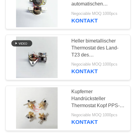
automatischen
FÄLLE
Zurücksetzens 9.6mm
Negociable MOQ:1000pcs
12.4mm der disketten-
KONTAKT
61
KSD301
SITEMAP
Wippenschalter
Heller bimetallischer
Thermostat des Land-
PRIVACY
T23 des
POLICY
Handrücksteller-15A
Negociable MOQ:1000pcs
125V PPS KSD301
KONTAKT
24
Kupferner
Druckknopf-
Handrücksteller
Thermostat Kopf PPS-
elektrischer Schalter
Fall-T23 KSD301 für
Negociable MOQ:1000pcs
Haushaltsgerät
KONTAKT