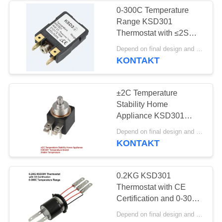
0-300C Temperature
Range KSD301
10
Thermostat with ≤2S
Wasserdichter
Response Time and
Depend on final design and demand quantity MOQ:1000
220V/50Hz Voltage
KONTAKT
Netzschalter
±2C Temperature
Stability Home
Appliance KSD301
Temperature Switch
7
Depend on final design and demand quantity MOQ:1000
Stable Temperature
KONTAKT
Schiebeschalter
0.2KG KSD301
Thermostat with CE
Certification and 0-300C
Temperature Range
Depend on final design and demand quantity MOQ:1000