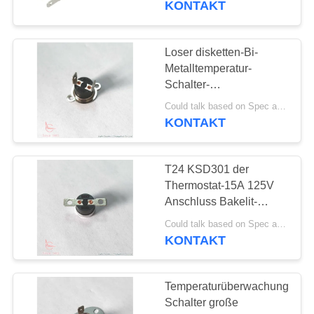
KONTAKT
13
Intelligenter
Loser disketten-Bi-
Metalltemperatur-
Temperaturbegrenzer
Schalter-
phenoplastische Fall-
Could talk based on Spec and Qty. MOQ:1000pcs, konnte Probelauf Menge stützen.
Dichtungs-Maschine der
KONTAKT
Klammer-KSD301
bimetallischer Schnell
T24 KSD301 der
28
Thermostat-15A 125V
Elektrische Energie-
Anschluss Bakelit-
Kasten-flacher
Messgerät
Could talk based on Spec and Qty. MOQ:Konnte sprechen, konnte Probelauf Menge stützen.
Aluminiumkappen-0°
KONTAKT
90° für elektrische
Heizung
Temperaturüberwachungs-
Schalter große