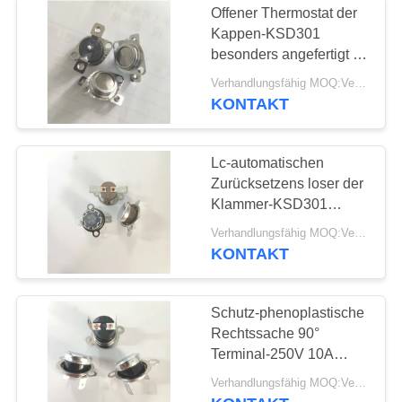
Offener Thermostat der
Kappen-KSD301
besonders angefertigt für
Drucker 16A 250V mit
Verhandlungsfähig MOQ:Verhandelbar
Behälterpaket
KONTAKT
Lc-automatischen
Zurücksetzens loser der
Klammer-KSD301
Anschluss
Verhandlungsfähig MOQ:Verhandelbar
Temperaturüberwachungs-
KONTAKT
des Schalter-16A 250V
PPS des Fall-180°
Schutz-phenoplastische
Rechtssache 90°
Terminal-250V 10A
automatischen
Verhandlungsfähig MOQ:Verhandelbar
Zurücksetzens LC