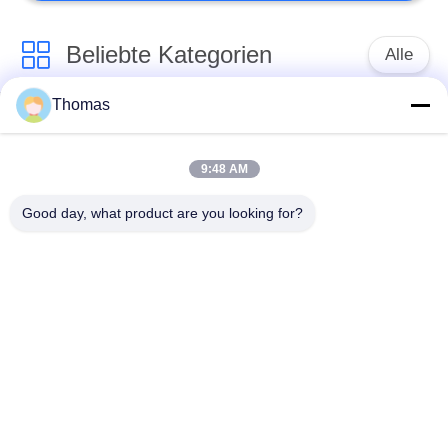
Beliebte Kategorien
Alle
Thomas
Thermostat des
Thermostat ksd301
automatischen
Zurücksetzens
9:48 AM
Good day, what product are you looking for?
Handrücksteller-
Thermoschalter
Thermostat
ksd301
Druckknopf-
Wippenschalter
elektrischer Schalter
Wasserdichter
Schiebeschalter
Netzschalter