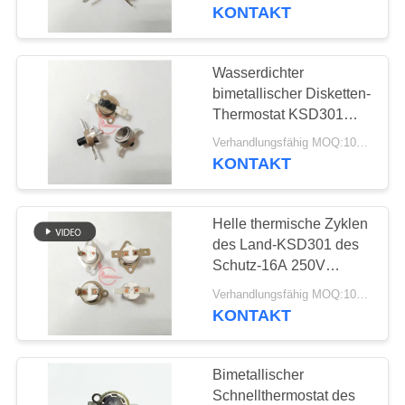
Schraubenkopf-
KONTAKT
keramischem Fall für
FABRIK-
Toaster
AUSFLUG
Wasserdichter
20
bimetallischer Disketten-
Handrücksteller-
QUALITÄTSKONTROLLE
Thermostat KSD301
16A 250V für
Thermostat
Verhandlungsfähig MOQ:1000pcs
Kühlschrank entfrosten
KONTAKT
TRETEN
Heizung
SIE
Helle thermische Zyklen
MIT
des Land-KSD301 des
UNS
Schutz-16A 250V
58
100000 mit
IN
Verhandlungsfähig MOQ:1000pcs
Thermoschalter
keramischem Kasten für
KONTAKT
VERBINDUNG
Hochgeschwindigkeitsmisch
ksd301
Bimetallischer
NACHRICHTEN
Schnellthermostat des