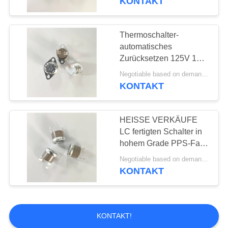
KONTAKT
KSD301 bimetallischer
thermischer
Thermoschalter-
automatisches
Zurücksetzen 125V 15A
KSD301 reparierte
Negotiable based on demand MOQ:Verhandelbar
Klammer 24mm
KONTAKT
HEISSE VERKÄUFE
LC fertigten Schalter in
hohem Grade PPS-Fall
UL/CUL/VDE der
Negotiable based on demand quantity MOQ:2000pcs, konnte verkäuflich sein
Temperatur-KSD301
KONTAKT
besonders an
KONTAKT!