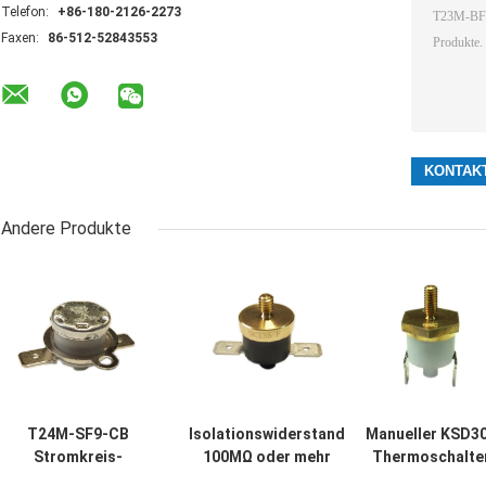
Telefon:
+86-180-2126-2273
Faxen:
86-512-52843553
Andere Produkte
T24M-SF9-CB
Isolationswiderstand
Manueller KSD3
Stromkreis-
100MΩ oder mehr
Thermoschalte
Widerstand
des Kühlschrank-
T24M-HR9-CB