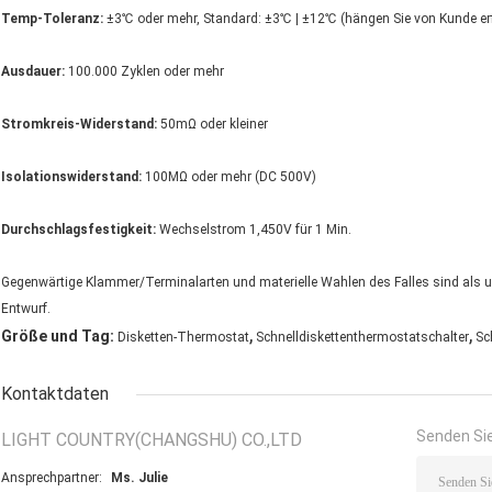
Temp-Toleranz:
±3℃ oder mehr, Standard: ±3℃ | ±12℃ (hängen Sie von Kunde er
Ausdauer:
100.000 Zyklen oder mehr
Stromkreis-Widerstand:
50mΩ oder kleiner
Isolationswiderstand:
100MΩ oder mehr (DC 500V)
Durchschlagsfestigkeit:
Wechselstrom 1,450V für 1 Min.
Gegenwärtige Klammer/Terminalarten und materielle Wahlen des Falles sind als
Entwurf.
,
,
Größe und Tag:
Disketten-Thermostat
Schnelldiskettenthermostatschalter
Sc
Kontaktdaten
Senden Sie
LIGHT COUNTRY(CHANGSHU) CO.,LTD
Ansprechpartner:
Ms. Julie