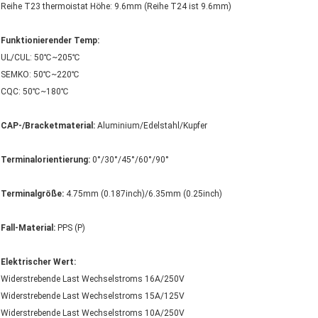
Reihe T23 thermoistat Höhe: 9.6mm (Reihe T24 ist 9.6mm)
Funktionierender Temp:
UL/CUL: 50℃~205℃
SEMKO: 50℃~220℃
CQC: 50℃~180℃
CAP-/Bracketmaterial:
Aluminium/Edelstahl/Kupfer
Terminalorientierung:
0°/30°/45°/60°/90°
Terminalgröße:
4.75mm (0.187inch)/6.35mm (0.25inch)
Fall-Material:
PPS (P)
Elektrischer Wert:
Widerstrebende Last Wechselstroms 16A/250V
Widerstrebende Last Wechselstroms 15A/125V
Widerstrebende Last Wechselstroms 10A/250V