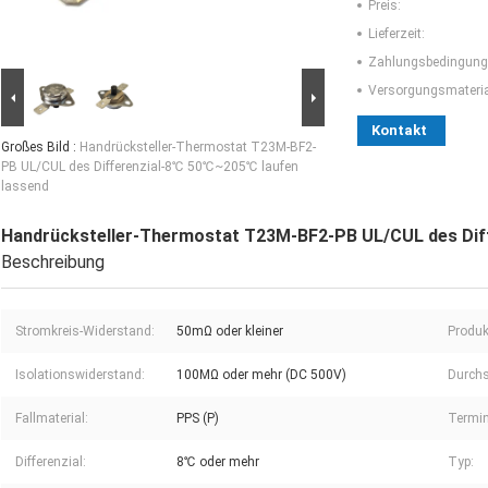
Preis:
Lieferzeit:
Zahlungsbedingung
Versorgungsmaterial
Kontakt
Großes Bild :
Handrücksteller-Thermostat T23M-BF2-
PB UL/CUL des Differenzial-8℃ 50℃~205℃ laufen
lassend
Handrücksteller-Thermostat T23M-BF2-PB UL/CUL des Dif
Beschreibung
Stromkreis-Widerstand:
50mΩ oder kleiner
Produ
Isolationswiderstand:
100MΩ oder mehr (DC 500V)
Durchs
Fallmaterial:
PPS (P)
Termin
Differenzial:
8℃ oder mehr
Typ: