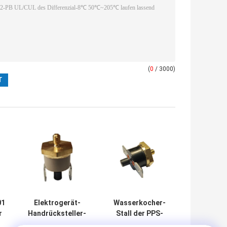
(
0
/ 3000)
01
Elektrogerät-
Wasserkocher-
r
Handrücksteller-
Stall der PPS-
Thermostat
Fall-manueller