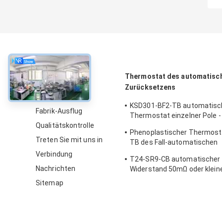
über
Thermostat des automatisc
Zurücksetzens
Über uns
KSD301-BF2-TB automatisc
Fabrik-Ausflug
Thermostat einzelner Pole -
Qualitätskontrolle
Wurfs-Höhe 12.4mm aus
Phenoplastischer Thermost
Treten Sie mit uns in
TB des Fall-automatischen
Zurücksetzens mit funktio
Verbindung
T24-SR9-CB automatischer 
Temp 0℃~250℃ UL/CUL
Nachrichten
Widerstand 50mΩ oder klein
Thermoschalter-Ksd301
Sitemap