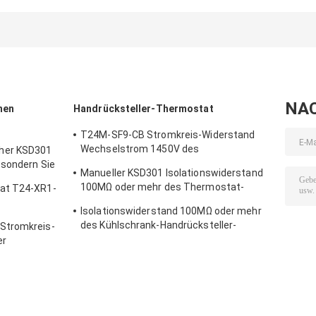
Wechselstrom
Handrücksteller-
sondern Polen
1450V des
Thermostat-T24M-
aus - sondern S
Handrücksteller-
RF2-TB
Wurfs-
Thermostat-
langlebiges Gu
50mΩ für 1 Min.
aus
NA
hen
Handrücksteller-Thermostat
T24M-SF9-CB Stromkreis-Widerstand
Wechselstrom 1450V des
her KSD301
Handrücksteller-Thermostat-50mΩ für 1
 sondern Sie
Manueller KSD301 Isolationswiderstand
Min.
100MΩ oder mehr des Thermostat-
at T24-XR1-
T24M-RF9-PB für Haushaltsgerät
Isolationswiderstand 100MΩ oder mehr
nierendem
des Kühlschrank-Handrücksteller-
Stromkreis-
Thermostat-T24M-RF2-TB
er