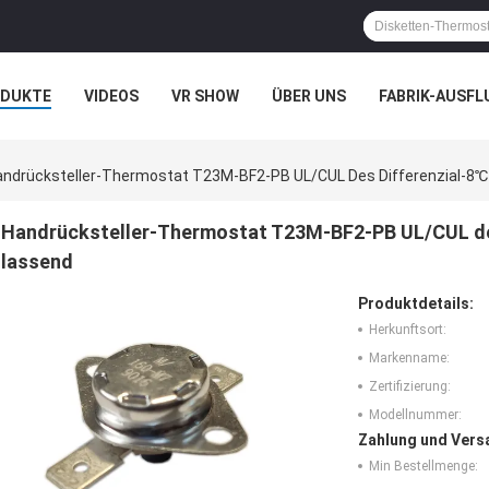
ODUKTE
VIDEOS
VR SHOW
ÜBER UNS
FABRIK-AUSFL
IT UNS IN VERBINDUNG
NACHRICHTEN
FÄLLE
andrücksteller-Thermostat T23M-BF2-PB UL/CUL Des Differenzial-
Handrücksteller-Thermostat T23M-BF2-PB UL/CUL de
lassend
Produktdetails:
Herkunftsort:
Markenname:
Zertifizierung:
Modellnummer:
Zahlung und Vers
Min Bestellmenge: