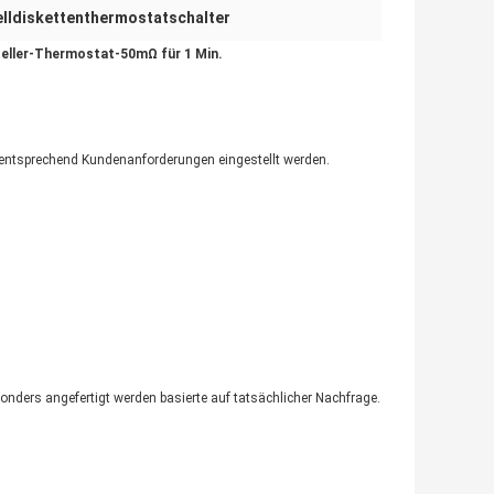
lldiskettenthermostatschalter
ller-Thermostat-50mΩ für 1 Min.
n entsprechend Kundenanforderungen eingestellt werden.
nders angefertigt werden basierte auf tatsächlicher Nachfrage.