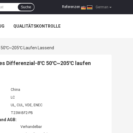
Referenzen
Suche
|
German
UG
QUALITÄTSKONTROLLE
8℃ 50℃~205℃ Laufen Lassend
s Differenzial-8℃ 50℃~205℃ laufen
China
LC
UL, CUL, VDE, ENEC
T23M-BF2-PB
and AGB:
Verhandelbar