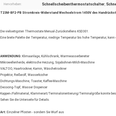
Schnellscheibenthermostatschalter
Schne
Hervorheben:
,
T23M-BF2-PB Stromkreis-Widerstand Wechselstrom 1450V des Handrückste
Die vielseitigsten Thermostate Menual-Zurückstellens KSD301.
Eine breite Palette der Temperatur, niedrige Temperatur bis hohe Temperatur, kan
ANWENDUNG:
Klimaanlage, Kühlschrank, Warmwasserbereiter
Mikrowellenherde, elektrische Heizung, Sojabohnen-Milch-Maschine
VALTOO, Haartrockner, Kamin, Wäschetrockner
Projektor, Reißwolf, Wasserkocher
Dichtungs-Maschine, Toaster, Kaffee-Maschine
Decocing-Topf, Wasser Dispencer
Kappen-/Fallmaterial, Klammerart/Terminalorientierung/Terminalgröße konnte beso
Sehen Sie die Unterseite für Details.
Art:
Einzelner Pfosten - sondern Sie Wurf aus