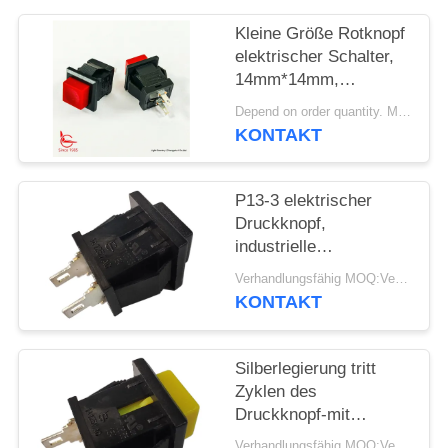
FÄLLE
Kleine Größe Rotknopf
elektrischer Schalter,
14mm*14mm,
SITEMAP
ausgeschaltet, UL VDE
Depend on order quantity. MOQ:1000 Stück
ENEC
KONTAKT
PRIVACY
POLICY
P13-3 elektrischer
Druckknopf,
industrielle
Drucktastenschalter-
Verhandlungsfähig MOQ:Verhandelbar
mechanische 30000
KONTAKT
Zyklen
Silberlegierung tritt
Zyklen des
Druckknopf-mit
elektrischen Schalter-
Verhandlungsfähig MOQ:Verhandelbar