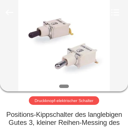
Light
Country(Changshu)
Co.,Ltd.
All
Rights
Reserved.
HAUS
PRODUKTE
VIDEOS
VR
SHOW
Druckknopf-elektrischer Schalter
ÜBER
Positions-Kippschalter des langlebigen
UNS
Gutes 3, kleiner Reihen-Messing des