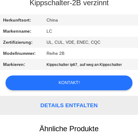
Kippschalter-2B verzinnt
FABRIK-
AUSFLUG
Herkunftsort:
China
Markenname:
LC
QUALITÄTSKONTROLLE
Zertifizierung:
UL, CUL, VDE, ENEC, CQC
Modellnummer:
Reihe 2B
TRETEN
Markieren:
,
Kippschalter ip67
auf weg an Kippschalter
SIE
MIT
KONTAKT!
UNS
IN
DETAILS ENTFALTEN
VERBINDUNG
Ähnliche Produkte
NACHRICHTEN