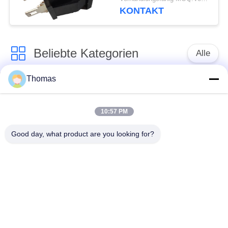
P13-2 10000 in
KONTAKT
Verbindung
Beliebte Kategorien
Alle
Thomas
Thermostat des
Thermostat ksd301
automatischen
Zurücksetzens
10:57 PM
Good day, what product are you looking for?
Handrücksteller-
Thermoschalter
Thermostat
ksd301
Druckknopf-
Wippenschalter
elektrischer Schalter
Wasserdichter