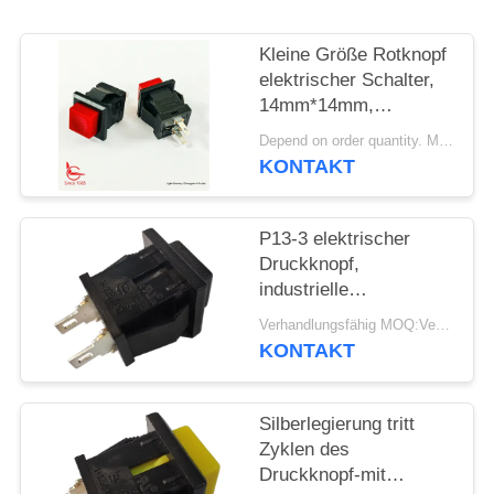
FÄLLE
Kleine Größe Rotknopf
elektrischer Schalter,
SITEMAP
14mm*14mm,
ausgeschaltet, UL VDE
Depend on order quantity. MOQ:1000 Stück
ENEC
KONTAKT
PRIVACY
POLICY
P13-3 elektrischer
Druckknopf,
industrielle
Drucktastenschalter-
Verhandlungsfähig MOQ:Verhandelbar
mechanische 30000
KONTAKT
Zyklen
Silberlegierung tritt
Zyklen des
Druckknopf-mit