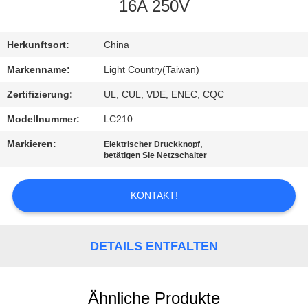
16A 250V
FABRIK-
AUSFLUG
Herkunftsort:
China
Markenname:
Light Country(Taiwan)
QUALITÄTSKONTROLLE
Zertifizierung:
UL, CUL, VDE, ENEC, CQC
Modellnummer:
LC210
TRETEN
Markieren:
,
Elektrischer Druckknopf
SIE
betätigen Sie Netzschalter
MIT
KONTAKT!
UNS
IN
VERBINDUNG
DETAILS ENTFALTEN
NACHRICHTEN
Ähnliche Produkte