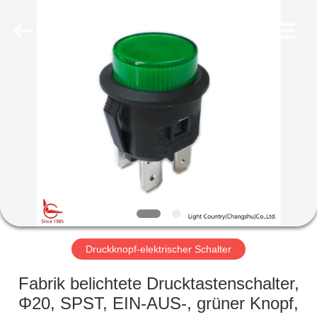
Light
Country(Changshu)
Co.,Ltd.
All
Rights
Reserved.
HAUS
PRODUKTE
VIDEOS
VR
SHOW
Druckknopf-elektrischer Schalter
ÜBER
Fabrik belichtete Drucktastenschalter,
UNS
Φ20, SPST, EIN-AUS-, grüner Knopf,