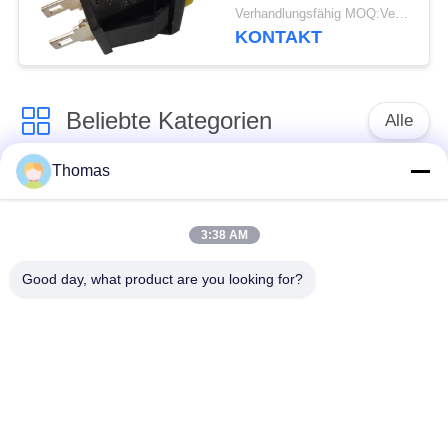
elektrischen Schalter-
Verhandlungsfähig MOQ:Verhandelbar
P13-2 10000 in
KONTAKT
Verbindung
Beliebte Kategorien
Alle
Thomas
Thermostat des
Thermostat ksd301
automatischen
Zurücksetzens
3:38 AM
Good day, what product are you looking for?
Handrücksteller-
Thermoschalter
Thermostat
ksd301
Druckknopf-
Wippenschalter
elektrischer Schalter